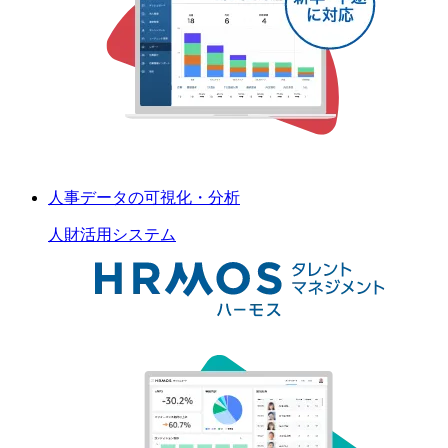
人事データの可視化・分析
人財活用
システム