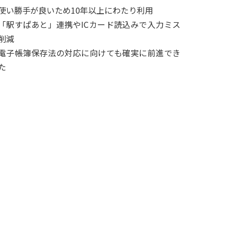
使い勝手が良いため10年以上にわたり利用
「駅すぱあと」連携やICカード読込みで入力ミス
削減
電子帳簿保存法の対応に向けても確実に前進でき
た