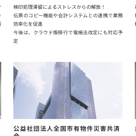
ク
検印処理滞留によるストレスからの解放！
り
伝票のコピー機能や会計システムとの連携で業務
振
効率化を促進
今後は、クラウド版移行で電帳法改定にも対応予
定
公益社団法人全国市有物件災害共済
会