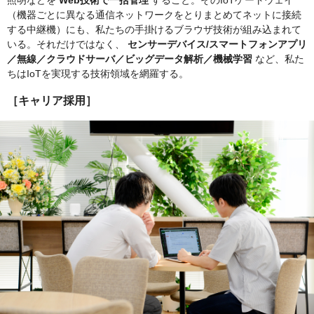
照明などを
Web技術で一括管理
すること。そのIoTゲートウェイ
（機器ごとに異なる通信ネットワークをとりまとめてネットに接続
する中継機）にも、私たちの手掛けるブラウザ技術が組み込まれて
いる。それだけではなく、
センサーデバイス/スマートフォンアプリ
／無線／クラウドサーバ／ビッグデータ解析／機械学習
など、私た
ちはIoTを実現する技術領域を網羅する。
［キャリア採用］