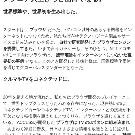
世界標準や、世界初を生み出した。
スタートは、
ブラウザ
だった。パソコン以外のあらゆる機器をイン
ターネットにつなぐため、私たちはWebテクノロジーを製品やサー
ビスに組み込みたい企業に、
自社で研究開発したブラウザエンジン
を提供してきた。
いまで言うガラケーも、そのひとつ。NTTドコモ
のiモード向けブラウザは、
携帯電話をインターネットにつないだ世
界初の事例
となる。このとき開発した技術仕様は、国際標準化団体
を通じてグローバルスタンダードとなった。
クルマやTVをコネクテッドに。
20年を超える時が流れた。私たちはブラウザ開発のプレイヤーとし
て、世界トップクラスとうたわれる存在になった。現在熱いのは、
コネクテッドカーやコネクテッドTV。インターネットとの接続が不
可欠となり転換期を迎えたモノづくりを、ブラウザを通じて支えて
いる。 ACCESSが開発した
ブラウザは TV のdボタンに組み込まれ
、あまねく家庭に普及。日々さまざまな情報を放送とともに提供し