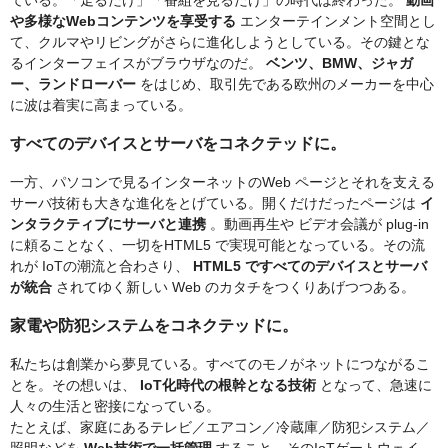
ている。「走るだけ」「番組を見るだけ」の時代は終わった。
動画
や多様なWebコンテンツを享受する
エンターテインメント空間とし
て、クルマやリビングがさらに進化しようとしている。その鍵とな
るインターフェイスがブラウザなのだ。
ベンツ、BMW、ジャガ
ー、ランドローバー
をはじめ、取引先である欧州のメーカーを中心
に波は着実に高まっている。
すべてのデバイスとサーバをコネクテッドに。
一方、パソコンで見るインターネットのWeb ページとそれを支える
サーバ技術も大きな進化をとげている。開くだけだったページは
イ
ンタラクティブにサーバと連携
。動画再生や ビデオ会議が plug-in
に頼ることなく、一切をHTML5 で実現可能となっている。その流
れが IoTの潮流と合わさり、
HTML5 ですべてのデバイスとサーバ
が統合
されてゆく新しい Web のカタチをつくりあげつつある。
家電や防犯システムをコネクテッドに。
私たちは創業から夢見ている。すべてのモノがネットにつながるこ
とを。その想いは、
IoT化時代の根幹となる技術
となって、急速に
人々の生活と密接になっている。
たとえば、家庭にあるテレビ／エアコン／冷蔵庫／防犯システム／