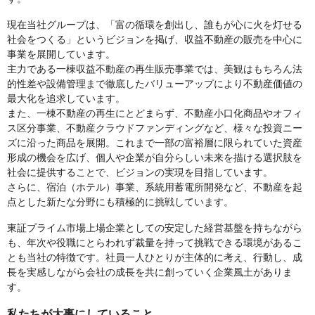
現在当社グループは、「富の循環を創出し、誰もが心に火を灯せる
社会をつくる」というビジョンを掲げ、収益不動産の販売を中心に
事業を展開しています。
主力である一棟収益不動産の再生販売事業では、美観はもちろん法
的性差や設備管理まで徹底したバリューアップにより不動産価値の
最大化を追求しています。
また、一棟不動産の再生にとどまらず、不動産小口化商品やオフィ
ス区分事業、不動産クラウドファンディングなど、様々な投資ニー
ズに沿った商品を展開。これまで一部の富裕層に限られていた資産
形成の機会を広げ、個人や企業が自分らしい未来を描ける選択肢を
社会に提供することで、ビジョンの実現を目指しています。
さらに、宿泊（ホテル）事業、系統用蓄電所開発など、不動産を起
点とした新たな分野にも積極的に挑戦しています。
東証プライム市場上場企業としての安定した経営基盤を持ちながら
も、年次や役職にとらわれず裁量を持って挑戦できる環境があるこ
とも当社の特徴です。社員一人ひとりが主体的に考え、行動し、成
長を実感しながら会社の成長を共に創っていく企業風土がありま
す。
私たちが大事にしていること