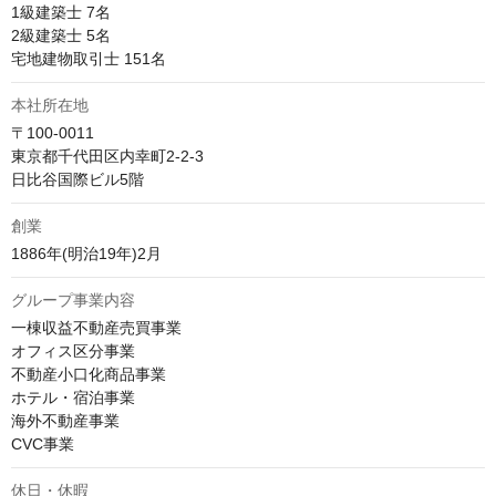
1級建築士 7名

2級建築士 5名

宅地建物取引士 151名
本社所在地
〒100-0011

東京都千代田区内幸町2-2-3

日比谷国際ビル5階
創業
1886年(明治19年)2月
グループ事業内容
一棟収益不動産売買事業

オフィス区分事業

不動産小口化商品事業

ホテル・宿泊事業

海外不動産事業

CVC事業
休日・休暇