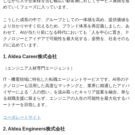
しながら大手企業様を含む幅広い顧客層に対してサービス展開を進
めていくフェーズに入っています。
こうした成長の中で、グループとしての一体感を高め、提供価値を
より分かりやすく伝えるため、ブランド体系を再定義しました。あ
わせて、AIが当たり前になる時代においても「人を中心に置き、テ
クノロジーとアイデアで可能性を最大化する」姿勢を、社名そのも
のに込めています。
1. AIdea Career株式会社
（エンジニア人材専門エージェント）
IT・機電領域に特化した転職エージェントサービスです。AI等のテ
クノロジーも活用した高度なマッチングと、業界に精通したアドバ
イザーによる「人の想い」を汲み取ったキャリア提案を融合。単な
る就職支援に留まらず、エンジニアの人生の可能性を最大化するパ
ートナーを目指します。
コーポレートサイト
2. AIdea Engineers株式会社