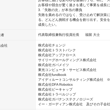
お客様に届けるあらゆる価値のうち、特に『
お客様や競合が驚く速さを通して事業を成長につ
3.「失敗の次」が本当の勝負

失敗を責めるのではなく、受け止めて解決策
る。どんどん挑戦する機会を創り出す。安全を
成長したい。
代表取締役兼執行役員社長	福留 大士
表者
株式会社チェンジ

結会社
株式会社トラストバンク

株式会社アップクロース

サイリーグホールディングス株式会社

株式会社ガバメイツ

東光コンピュータ・サービス株式会社

株式会社fundbook

アイディルートコンサルティング株式会社　※
株式会社DFA Robotics

株式会社ビーキャップ

株式会社トラベルジップ

株式会社ガバナンステクノロジーズ

イー・ガーディアン株式会社　及びその子会