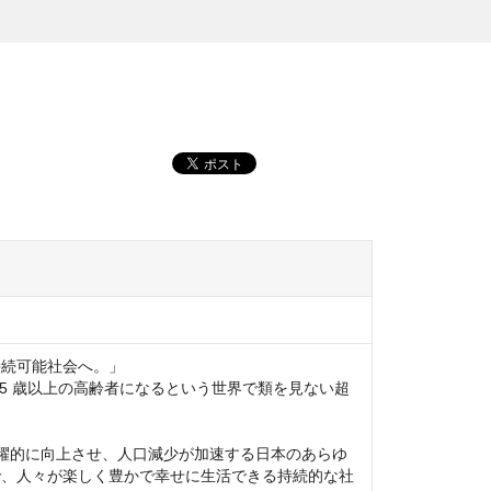
続可能社会へ。」

 人が 65 歳以上の高齢者になるという世界で類を見ない超
躍的に向上させ、人口減少が加速する日本のあらゆ
で、人々が楽しく豊かで幸せに生活できる持続的な社