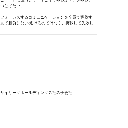
スピード』に注力して「そこまでやるか？」をやる。
なげたい。 

にフォーカスするコミュニケーションを全員で実践す
見て勝負しない/逃げるのではなく、挑戦して失敗し
サイリーグホールディングス社の子会社

社