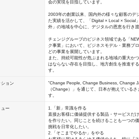
会の実現を目指しています。

2003年の創業以来、国内外の様々な顧客の
た実績を活かして、「Digital × Local × S
外」の地域を中心に、デジタルの恩恵を行き渡
チェンジグループのビジネス領域である「NEW
ク事業」において、ビジネスモデル・業務プ
どの事業を展開しています。

また、持続可能性が危ぶまれる地域の重大か
はならない存在を目指し、地方創生を推進す
す。
”Change People, Change Business,
ッション
（Change）」を通じて、日本が抱えている
す。
1.「新」常識を作る

リュー
直接お客様に価値提供する製品・サービスだ
を作りたい。同じことを続けることも一つの
挑戦を日常化したい。 

2.「そこまでやるか」をやる
