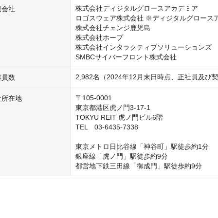
株式会社ディジタルグロースアカデミア

連会社
ロゴスウェア株式会社 ※ディジタルグロースア
株式会社チェンジ鹿児島

株式会社ホープ

株式会社インタラクティブソリューションズ

SMBCサイバーフロント株式会社
2,982名（2024年12月末日時点、正社員
業員数
〒105-0001

社所在地
東京都港区虎ノ門3-17-1

TOKYU REIT 虎ノ門ビル6階

TEL　03-6435-7338

東京メトロ日比谷線「神谷町」駅徒歩約1分

銀座線「虎ノ門」駅徒歩約9分

都営地下鉄三田線「御成門」駅徒歩約9分