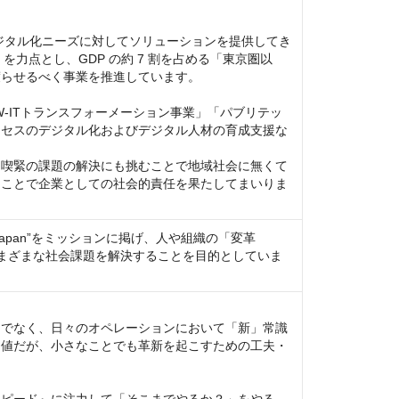
デジタル化ニーズに対してソリューションを提供してき
ocial」を力点とし、GDP の約 7 割を占める「東京圏以
らせるべく事業を推進しています。

-ITトランスフォーメーション事業」「パブリテッ
ロセスのデジタル化およびデジタル人材の育成支援な
つ喫緊の課題の解決にも挑むことで地域社会に無くて
ることで企業としての社会的責任を果たしてまいりま
 Change Japan”をミッションに掲げ、人や組織の「変革
さまざまな社会課題を解決することを目的としていま
けでなく、日々のオペレーションにおいて「新」常識
価値だが、小さなことでも革新を起こすための工夫・