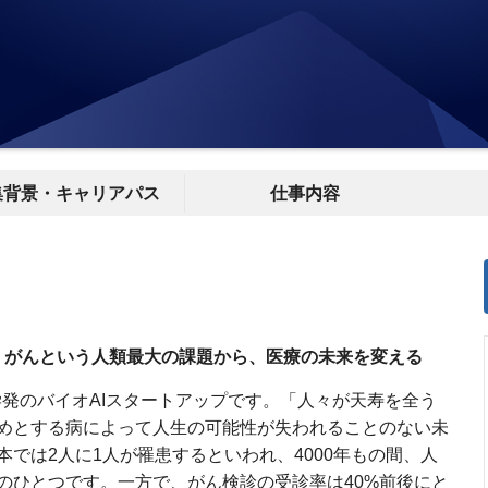
集背景・キャリアパス
仕事内容
— がんという人類最大の課題から、医療の未来を変える
屋大学発のバイオAIスタートアップです。「人々が天寿を全う
めとする病によって人生の可能性が失われることのない未
では2人に1人が罹患するといわれ、4000年もの間、人
のひとつです。一方で、がん検診の受診率は40%前後にと