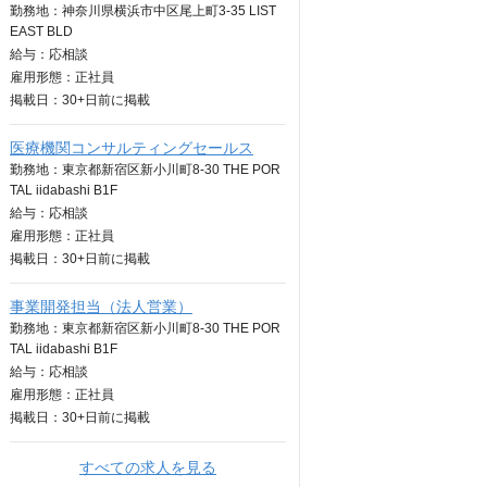
勤務地：神奈川県横浜市中区尾上町3-35 LIST
EAST BLD
給与：
応相談
雇用形態：正社員
掲載日：
30+日
前に掲載
医療機関コンサルティングセールス
勤務地：東京都新宿区新小川町8-30 THE POR
TAL iidabashi B1F
給与：
応相談
雇用形態：正社員
掲載日：
30+日
前に掲載
事業開発担当（法人営業）
勤務地：東京都新宿区新小川町8-30 THE POR
TAL iidabashi B1F
給与：
応相談
雇用形態：正社員
掲載日：
30+日
前に掲載
すべての求人を見る