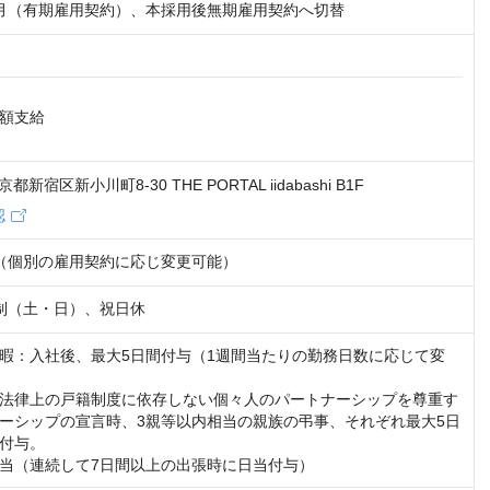
月（有期雇用契約）、本採用後無期雇用契約へ切替
額支給

東京都新宿区新小川町8-30 THE PORTAL iidabashi B1F
認
:00（個別の雇用契約に応じ変更可能）
制（土・日）、祝日休
暇：入社後、最大5日間付与（1週間当たりの勤務日数に応じて変
法律上の戸籍制度に依存しない個々人のパートナーシップを尊重す
ーシップの宣言時、3親等以内相当の親族の弔事、それぞれ最大5日
付与。

当（連続して7日間以上の出張時に日当付与）