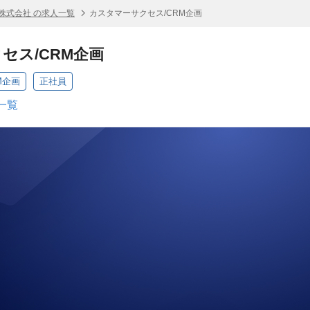
if株式会社 の求人一覧
カスタマーサクセス/CRM企画
セス/CRM企画
M企画
正社員
人一覧