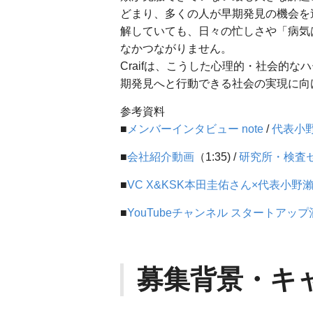
どまり、多くの人が早期発見の機会を
解していても、日々の忙しさや「病気
なかつながりません。
Craifは、こうした心理的・社会的
期発見へと行動できる社会の実現に向
参考資料
■
メンバーインタビュー note
/
代表小野瀨
■
会社紹介動画
（1:35) /
研究所・検査
■
VC X&KSK本田圭佑さん×代表小野
■
YouTubeチャンネル スタートアップ
募集背景・キ