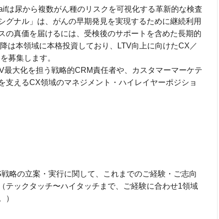
aifは尿から複数がん種のリスクを可視化する革新的な検査
シグナル」は、がんの早期発見を実現するために継続利用
スの真価を届けるには、受検後のサポートを含めた長期的
以降は本領域に本格投資しており、LTV向上に向けたCX／
ーを募集します。
V最大化を担う戦略的CRM責任者や、カスタマーマーケテ
を支えるCX領域のマネジメント・ハイレイヤーポジショ
S戦略の立案・実行に関して、これまでのご経験・ご志向
（テックタッチ〜ハイタッチまで、ご経験に合わせ1領域
。）