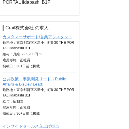
Craif株式会社 の求人
カスタマーサポート/営業アシスタント
勤務地：東京都新宿区新小川町8-30 THE POR
TAL iidabashi B1F
給与：
月給
295,200円 〜
雇用形態：正社員
掲載日：
30+日
前に掲載
公共政策・事業開発リード（Public
Affairs & BizDev Lead)
勤務地：東京都新宿区新小川町8-30 THE POR
TAL iidabashi B1F
給与：
応相談
雇用形態：正社員
掲載日：
30+日
前に掲載
インサイドセールス立上げ担当