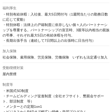
福利厚生
・特別有給休暇：入社後、最大5日間付与（1週間当たりの勤務日数
に応じて変動）

・特別休暇：法律上の戸籍制度に依存しない個々人のパートナーシ
ップを尊重する。パートナーシップの宣言時、3親等以内相当の親族
の弔事、それぞれ最大5日の有給休暇を付与。

・長期出張手当（連続して7日間以上の出張時に日当付与）
加入保険
社会保険、雇用保険、労災保険、労働保険　いずれも法定通り加入
受動喫煙対策
屋内禁煙
制度等
・米国式SO制度

・チームビルディング促進制度（全社オフサイト、懇親会サポー
ト、部活制度　等）

・メンターとの定期1on1

・ビジネスからR&Dまで幅広い研修・学習プログラム
