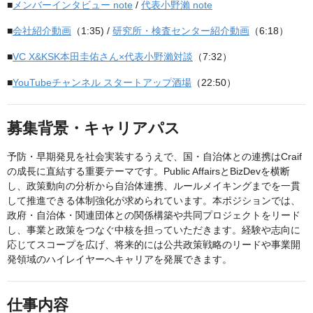
■
メンバーインタビュー note
/
代表小野瀨 note
■
会社紹介動画
（1:35) /
研究所・検査センター紹介動画
（6:18）
■
VC X&KSK本田圭佑さん×代表小野瀨対談
（7:32）
■
YouTubeチャンネル スタートアップ酒場
（22:50）
募集背景・キャリアパス
予防・早期発見を社会実装するうえで、国・自治体との連携はCraif
の成長に直結する重要テーマです。Public AffairsとBizDevを横断
し、政策動向の分析から自治体連携、ルールメイキングまでを一貫
して推進できる体制強化が求められています。本ポジションでは、
政府・自治体・関連団体との関係構築や共同プロジェクトをリード
し、事業と政策をつなぐ中核を担っていただきます。経験や志向に
応じてスコープを広げ、将来的には公共政策戦略のリードや事業開
発領域のハイレイヤーへキャリアを発展できます。
仕事内容