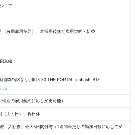
ジニア
月（有期雇用契約）、本採用後無期雇用契約へ切替
額支給

東京都新宿区新小川町8-30 THE PORTAL iidabashi B1F
認
:00（個別の雇用契約に応じ変更可能）
制（土・日）、祝日休
暇：入社後、最大5日間付与（1週間当たりの勤務日数に応じて変