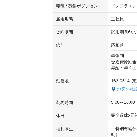
職種 / 募集ポジション
インフラエン
雇用形態
正社員
試用期間6か
契約期間
給与
応相談
年俸制

交通費原則全
昇給：年２回
勤務地
162-0814 
地図で確
9:00～18
勤務時間
完全週休2日
休日
・特別有給休
福利厚生
動）
