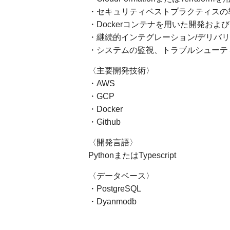
・セキュリティベストプラクティスの
・Dockerコンテナを用いた開発お
・継続的インテグレーション/デリバリ
・システムの監視、トラブルシューテ
〈主要開発技術〉
・AWS
・GCP
・Docker
・Github
〈開発言語〉
PythonまたはTypescript
〈データベース〉
・PostgreSQL
・Dyanmodb