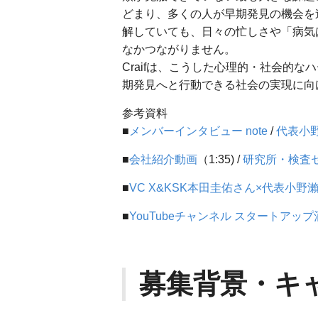
どまり、多くの人が早期発見の機会を
解していても、日々の忙しさや「病気
なかつながりません。
Craifは、こうした心理的・社会的
期発見へと行動できる社会の実現に向
参考資料
■
メンバーインタビュー note
/
代表小野瀨
■
会社紹介動画
（1:35) /
研究所・検査
■
VC X&KSK本田圭佑さん×代表小野
■
YouTubeチャンネル スタートアップ
募集背景・キ