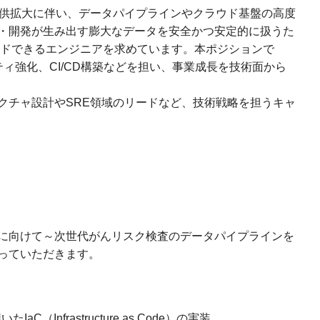
の提供拡大に伴い、データパイプラインやクラウド基盤の高度
・開発が生み出す膨大なデータを安全かつ安定的に扱うた
ードできるエンジニアを求めています。本ポジションで
ティ強化、CI/CD構築などを担い、事業成長を技術面から
クチャ設計やSRE領域のリードなど、技術戦略を担うキャ
に向けて～次世代がんリスク検査のデータパイプラインを
っていただきます。
いたIaC（Infrastructure as Code）の実装