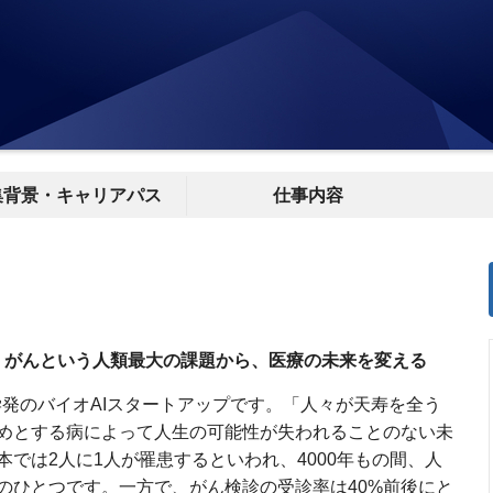
集背景・キャリアパス
仕事内容
— がんという人類最大の課題から、医療の未来を変える
屋大学発のバイオAIスタートアップです。「人々が天寿を全う
めとする病によって人生の可能性が失われることのない未
では2人に1人が罹患するといわれ、4000年もの間、人
のひとつです。一方で、がん検診の受診率は40%前後にと