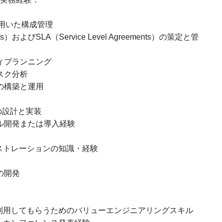
IaC)を用いた構成管理
tives）およびSLA（Service Level Agreements）の策定と管
ィプランニング
スク分析
の構築と運用
の設計と実装
ル開発または導入経験
ーケストレーションの知識・経験
の開発
利用してもらうためのバリューエンジニアリングスキル