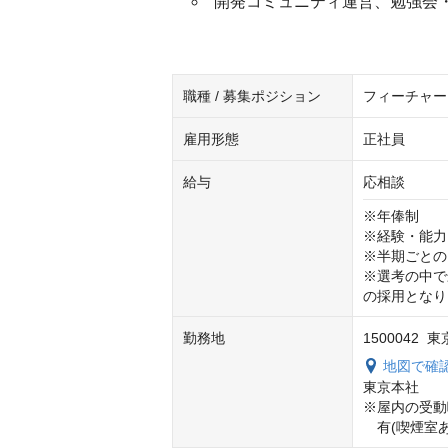
開発コミュニティ運営、勉強会
職種 / 募集ポジション
フィーチャーフ
雇用形態
正社員
給与
応相談
※年俸制

※経験・能力
※半期ごとの
※選考の中で
の採用となり
勤務地
1500042
地図で確
東京本社

※屋内の受動
　有(喫煙室あ