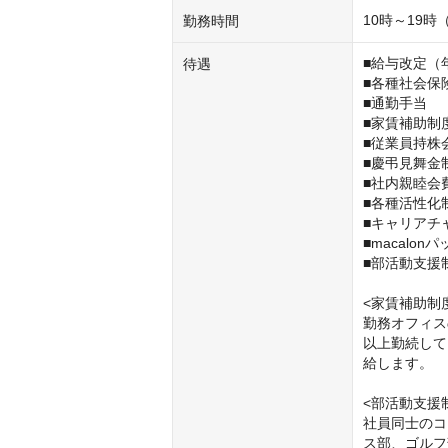
10時～19
勤務時間
■給与改定（年
待遇
■各種社会保険
■通勤手当

■家賃補助制度
■従業員持株会
■慶弔見舞金制
■社内親睦会
■各種活性化
■キャリアチ
■macalonパ
■部活動支援
<家賃補助制
勤務オフィス
以上勤続して
給します。

<部活動支援制
社員同士のコ
ス部、ゴルフ