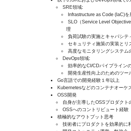
SRE領域:
Infrastructure as Code (
SLO（Service Level Objec
理
負荷試験の実施とキャパシテ
セキュリティ施策の実装とリ
高度なモニタリングシステム
DevOps領域:
効率的なCI/CDパイプライン
開発生産性向上のためのツー
Go言語での開発経験１年以上
Kubernetesなどのコンテナオ
OSS開発
自身が主導したOSSプロダクト
OSSへのコントリビュート経験
積極的なアウトプット思考
技術者にプロダクトを効果的に