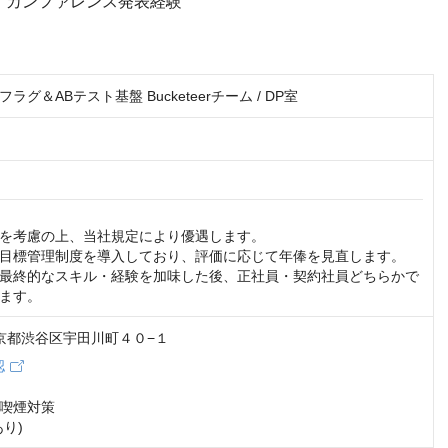
・カンファレンス発表経験
ラグ＆ABテスト基盤 Bucketeerチーム / DP室
を考慮の上、当社規定により優遇します。

目標管理制度を導入しており、評価に応じて年俸を見直します。

最終的なスキル・経験を加味した後、正社員・契約社員どちらかで
ます。
 東京都渋谷区宇田川町４０−１
認
喫煙対策

り)