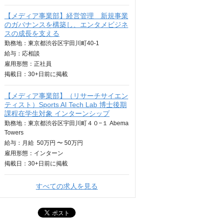
【メディア事業部】経営管理 新規事業
のガバナンスを構築し、エンタメビジネ
スの成長を支える
勤務地：東京都渋谷区宇田川町40-1
給与：
応相談
雇用形態：正社員
掲載日：
30+日
前に掲載
【メディア事業部】（リサーチサイエン
ティスト）Sports AI Tech Lab 博士後期
課程在学生対象 インターンシップ
勤務地：東京都渋谷区宇田川町４０−１ Abema
Towers
給与：
月給
50万円 〜 50万円
雇用形態：インターン
掲載日：
30+日
前に掲載
すべての求人を見る