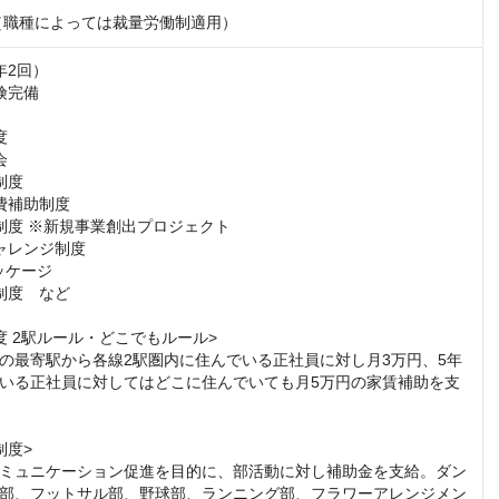
時（職種によっては裁量労働制適用）
2回）

完備





度

費補助制度

制度 ※新規事業創出プロジェクト

ャレンジ制度

ッケージ

制度　など

度 2駅ルール・どこでもルール>

の最寄駅から各線2駅圏内に住んでいる正社員に対し月3万円、5年
いる正社員に対してはどこに住んでいても月5万円の家賃補助を支
度>

ミュニケーション促進を目的に、部活動に対し補助金を支給。ダン
部、フットサル部、野球部、ランニング部、フラワーアレンジメン