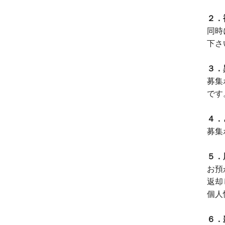
２．
同時
下さ
３．
募集
です
４．
募集
５．
お預
返却
個人
６．