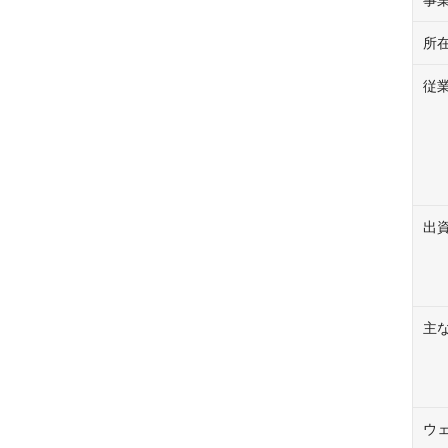
所
従
出
主
ウ