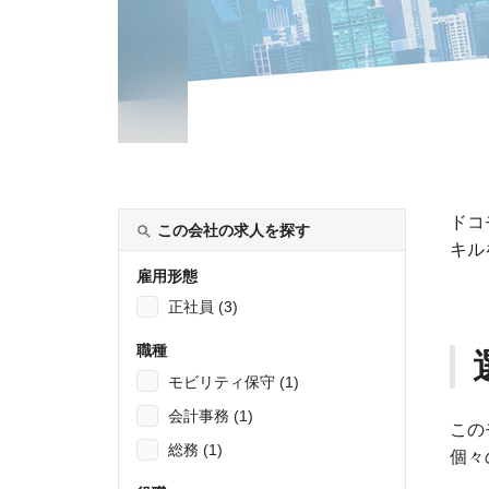
ドコ
この会社の求人を探す
キル
雇用形態
正社員 (3)
職種
モビリティ保守 (1)
会計事務 (1)
この
総務 (1)
個々