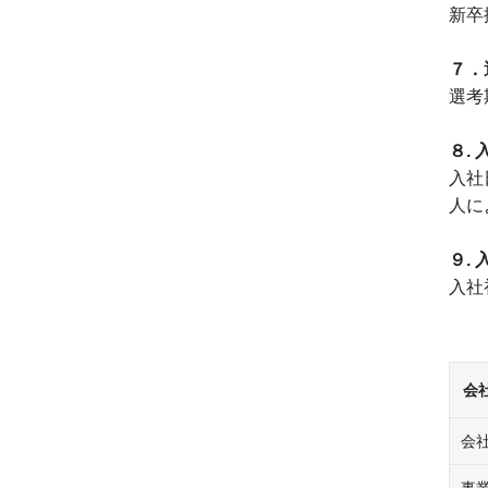
新卒
７．
選考
８.
入社
人に
９.
入社
会
会
事