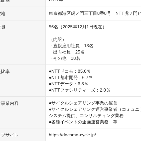
東京都港区虎ノ門三丁目8番8号　NTT虎ノ門
在地
56名（2025年12月1日現在）

業員
（内訳）

・直接雇用社員　13名

・出向社員　25名

・その他　18名
●NTTドコモ：85.0％

資比率
●NTT都市開発：6.7％

●NTTデータ：6.3％

●NTTファシリティーズ：2.0％
●サイクルシェアリング事業の運営

な事業内容
●サイクルシェアリング運営事業者（コミュニ
システム提供、コンサルティング業務

●各種イベントの企画運営業務　等
https://docomo-cycle.jp/
ェブサイト