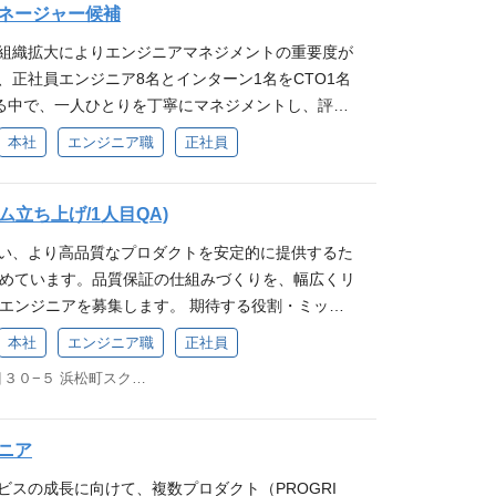
ムを再定義し、自らスタンダードを創り上げる存在
GW/夏季/年末年始/慶弔/介護休暇〉 ※1週間程度の海
ネージャー候補
ご経験に長けている方が理想） 5人以上のマネジメ
 Feedback（フィードバックを成長の糧に） ポジションの
員（試用期間3ヶ月） ■休日・休暇：年間120日〈土
産性・柔軟性」と「セキュリティ」を同等の重みで
数！ ■諸手当：通勤手当（会社規定に基づき支
のベンチャー企業での人事責任者のご経験（例：数百
を確立し、英語学習トレーニング領域でNo.1のサー
〜/GW/夏季/年末年始/慶弔/介護休暇〉 ※1週間程度
ア組織拡大によりエンジニアマネジメントの重要度が
課題をテクノロジーで解決していく、高い信頼性と
業代制※45h/超過分は別途支給） ■社会保険：健
NT 事業責任者経験 スタートアップ～メガベンチャ
すことができる 新規獲得に直結する広告施策に加
も多数！ ■諸手当：通勤手当（会社規定に基づき支
、正社員エンジニア8名とインターン1名をCTO1名
基盤を構築いただける責任者を募集します 期待する
、雇用保険、労災保険 ■その他制度 ・産休育休制
を人事として経験している 求めるマインド 高いリー
ったマス・インフルエンサー施策なども自由度高く
業代制※45h/超過分は別途支給） ■社会保険：健
る中で、一人ひとりを丁寧にマネジメントし、評価
性・セキュリティの最適バランスを備えた、全社デー
時10万円） ・認可外保育補助（5000円/月） ・シ
をリードしメンバーに対して効果的なコミュニケー
来的にはマーケティング責任者や事業責任者ポジショ
、雇用保険、労災保険 ■その他制度 ・産休育休制
じて成長を促すことが難しくなってきているため、
続的な進化」 全社を横断し、顧客データ基盤・業務
1H） ・時短勤務制度 ・レクリエーション費用（300
本社
エンジニア職
正社員
経営視点（社員の意見を吸い上げながら経営において
きる 労働条件 ■就業時間：所定労働時間8時間
時10万円） ・認可外保育補助（5000円/月） ・シ
グ・マネージャーを採用し、エンジニアが成長して
ィを一体で設計・運用いただきます。AIネイティブ
金制度（奨励金25％） ・学習支援制度 参考資料 会
る力） ミッション「世界で自由に活躍できる人を増
クスタイム制あり（コアタイム:12:00～15:00） ※
1H） ・時短勤務制度 ・レクリエーション費用（300
と考えております。 ※現在はエンジニアグループT
産性を最大化させつつ、プライム上場・エンタープ
ビュー動画 シャドテンサービスサイト プログリッ
GRIT」への深い共感 Customer Oriented（顧客起
 ※入社後1ヶ月はオンボーディング施策の一つとして
励金制度（奨励金25％） ・英語学習支援制度 参考資
島本＋正社員8名＋業務委託8名＋インターン1名にて構
ム立ち上げ/1人目QA)
頼性を担保することがミッションです。 具体的な業
高い目標への挑戦） Own Issues（当事者意識を持って課
ります。 ■雇用形態：正社員（試用期間3ヶ月） ■
インタビュー動画 スピフルサービスサイト ディアト
な役割 プログリットのミッションやバリューの浸透
Tの設計 AI活用を前提としたスケーラブルなデータ設
伴い、より高品質なプロダクトを安定的に提供するた
l（仲間を尊重する姿勢） Appreciate Feedback（フィ
〈土日祝日/有給休暇年10日〜/GW/夏季/年末年始/
ログリット公式note
したエンジニアグループメンバーの育成 エンジニアグ
ピードを両立させたAI利用ガイドラインの策定、お
進めています。品質保証の仕組みづくりを、幅広くリ
） 労働条件 ■就業時間：所定労働時間8時間（休
週間程度の海外旅行に行く社員も多数！ ■諸手当：通
 エンジニア組織設計 エンジニアの採用活動、社外広
」に基づくアクセス制御の設計 業務プロセスの再定
Aエンジニアを募集します。 期待する役割・ミッシ
イム制あり（コアタイム:12:00～15:00） ※週1
き支給）、残業手当（固定残業代制※45h/超過分
イナーと協業し、プロダクト開発ロードマップの策定
数SaaSの乱立による設計負債を解消し、将来の成
部内にQAチームを新設し、QAエンジニアとして組
入社後1ヶ月はオンボーディング施策の一つとして週5
保険：健康保険、厚生年金保険、雇用保険、労災保
本社
エンジニア職
正社員
の生産性と満足度の向上 入社後の期待イメージ ま
高いシステム構成の構築 上記システムと並行して業
お任せします。エンジニア、デザイナー、プロダク
す。 ■雇用形態：正社員（試用期間3ヶ月） ■休
休育休制度 ・子育て支援金（出産時10万円） ・認
社をしていただきつつ、早くて入社後の初評価時に
テクノロジーの力で効率化を行う 上場企業水準のガ
東京都港区浜松町１丁目３０−５ 浜松町スクエア11F
しながら、品質保証の戦略策定から実行までを担っ
土日祝日/有給休暇年10日〜/GW/夏季/年末年始/慶
/月） ・シッター補助（1000円/1H） ・時短勤務制
登用の可能性あります。 入社1ヶ月：全社研修を1週
 内部統制（J-SOX等）における再現性の高い運用
ポートラインはCTO直下です。経営に近い距離で、品
間程度の海外旅行に行く社員も多数！ ■諸手当：通勤
費用（3000円/人） ・持株会奨励金制度（奨励金2
1つのイシューをこなして開発フローに慣れていただ
顧客や監査法人・証券会社等のステークホルダーが求
ピーディに進めていただくことを期待しています。
支給）、残業手当（固定残業代制※45h/超過分は
制度 参考資料 会社説明資料 代表インタビュー動画
ニア
：上長であるプロダクト開発部部長と議論をし、マネ
ィ要件への対応と、自社のIT健全性の論理的な証明
の現状 現在、品質保証の仕組みは整備途中です。入
険：健康保険、厚生年金保険、雇用保険、労災保険
 ディアトークサービスサイト プログリット公式n
の策定をします。 入社3ヶ月：上記メンバーのマネ
0〜3ヶ月 ： IT負債とリスクを可視化し、現場課題
ビスの成長に向けて、複数プロダクト（PROGRI
ロセスをゼロから設計していただきます。 QA専任
休制度 ・子育て支援金（出産時10万円） ・認可外保