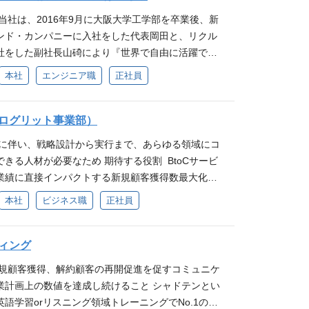
自分の理想を思い切り実現できる人を増やすこと
当社は、2016年9月に大阪大学工学部を卒業後、新
会を大きく進化させることができると信じています。
ンド・カンパニーに入社をした代表岡田と、リクル
させてください まずは、「応募する」をクリック頂
社をした副社長山碕により『世界で自由に活躍でき
ョンを選択ください。 各ポジションの担当者による
ISSIONのもとスタートしました。 様々な技術が進
本社
エンジニア職
正社員
実施させて頂き、ご質問や不明点などにお答えしつ
む中で、言語や文化など様々な壁に阻まれ、 自分の
ていただく場になれば幸いです。エントリーお待ち
しきれない人がいます。私達はそんな障壁を壊し 人
中のポジション 本社採用（ビジネス職・プロダクト開
き出したいと思っています。日本という枠を越え
ログリット事業部）
） 英語コンサルタント採用 注意事項 ・適したポ
自分の理想を思い切り実現できる人を増やすこと
しいと判断した際は、面談を実施しないことがござ
大に伴い、戦略設計から実行まで、あらゆる領域にコ
会を大きく進化させることができると信じています。
接雇用の方を対象とさせていただいております（正社
きる人材が必要なため 期待する役割 BtoCサービ
させてください まずは、「応募する」をクリック頂
業績に直接インパクトする新規顧客獲得数最大化に
ョンを選択ください。 各ポジションの担当者による
。 業務内容 電車広告やYOUTUBEなど、認知系広
本社
ビジネス職
正社員
実施させて頂き、ご質問や不明点などにお答えしつ
業務 デジタルマーケティングの運用 SEO対策で行
ていただく場になれば幸いです。エントリーお待ち
ィアの戦略立案 既存顧客のコミュニティを活用した
のポジション 各種エンジニア職 注意事項 ・適した
戦略立案 企画・キャンペーンの立案～実装 入社後の
ィング
難しいと判断した際は、面談を実施しないことがご
ヶ月：研修やさまざまな社員面談を通してプログリッ
直接雇用の方を対象とさせていただいております（正
新規顧客獲得、解約顧客の再開促進を促すコミュニケ
を理解しつつ、マーケティング業務もOJT形式で進
業計画上の数値を達成し続けること シャドテンとい
入社2ヶ月：マーケティング業務を戦略・施策の立案
語学習orリスニング領域トレーニングでNo.1のサ