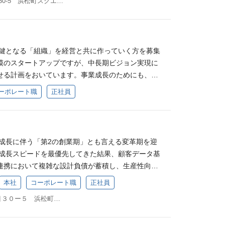
東京都港区浜松町1丁目30-5 浜松町スクエア11階
を期待しています。 業務内容 デジタルマーケティン
トのミッション・バリューに共感できる方 社会にポジ
連の流れを複数回経験している デジタルマーケティ
的なポジションです。 顧客との密な連携でPDCA
ィスプレイ広告・YouTube広告・Facebook広告
い方 教育業界の変革に興味がある方 成長フェーズの
・リードの獲得業務経験（5年以上） ■歓迎（WAN
模な組織ならではの、顧客との距離が近い環境で、ヒ
・運用・改善 全領域的なCRM設計と運用、PDCA
GRITを体現できる方 Customer Oriented（顧
以外の事業領域の経験（事業責任者、経営企画、セー
、運用、継続的改善まで、すべてのプロセスを自分
クリエイティブディレクション 認知型の広告施策、マ
r（高い目標への挑戦） Own Issues（当事者意識を持っ
EO、コンテンツマーケティングの経験 5名以上の組織
 デジタルに限らず幅広い施策に挑戦可能 デジタル施
の鍵となる「組織」を経営と共に作っていく方を募集
やビジネス誌とのタイアップなど 企画/キャンペーン
All（仲間を尊重する姿勢） Appreciate Feedback
 ■求める人物像 プログリットのミッション・バリ
ン広告やセミナー施策など、多角的なアプローチで
規模のスタートアップですが、中長期ビジョン実現に
規事業開発部11名（インターン4名含む） マーケティ
の糧に） 労働条件 ■就業時間：所定労働時間8時
教育業界の変革に興味がある方 社会にポジティブな影
できます。 将来のキャリアパスとして事業責任者・
せる計画をおいています。事業成長のためにも、健
名含む） 募集要項 ■必須（MUST） 事業会社または
ックスタイム制あり（コアタイム:12:00～15:00）
ケティングを戦略から実行まで一貫してやりたい方 成
を目指せる 将来的には事業責任者やマーケティング
かがどうかが鍵となっており、現在人事10名体制の
ィング会社などでBtoCマーケティングに携わった
可 ※入社後1ヶ月はオンボーディング施策の一つとし
チャレンジしたい方 5GRITを体現できる方 Cust
ーポレート職
正社員
見据えた働き方ができるため、キャリアアップを目
制に拡大すべく、重要ミッションを自らの手で先導 /
ティングでの新規顧客・リードの獲得業務経験（3年
おります。 ■雇用形態：正社員（試用期間3ヶ月）
客起点） Go Higher（高い目標への挑戦） Own Issues
できます。 求める人物像 プログリットのミッショ
集しています。 期待する役割 事業成長のための人・
ケティング業務における高い成果 ※デジタルマーケテ
日〈土日祝日/有給休暇年10日〜/GW/夏季/年末年始/
決） Respect All（仲間を尊重する姿勢） App
きる方 社会にポジティブな影響を与えたい方 教育業
き、解くべき課題を選定したうえで人事部メンバー
ん。 ■歓迎（WANT） リスティング広告、ディス
週間程度の海外旅行に行く社員も多数！ ■諸手当：通
ack（フィードバックを成長の糧に） ポジションの魅力 良質
 成長フェーズの環境でチャレンジしたい方 5GRIT
容 経営戦略にもどづいた人事戦略を策定・実行 新
インフルエンサー・メディアとのYouTube・インス
き支給）、残業手当（固定残業代制※45h/超過分
顧客の再開促進を促すコミュニケーションを実施
急成長に伴う「第2の創業期」とも言える変革期を迎
r Oriented（顧客起点） Go Higher（高い目標へ
案、人員計画の作成 M&Aを見据えた制度や組織開
プの企画運営経験 管理画面やGoogleアナリティク
保険：健康保険、厚生年金保険、雇用保険、労災保
達成を追い求めることができる ０⇒1でブランドを
で成長スピードを最優先してきた結果、顧客データ基
s（当事者意識を持って課題解決） Respect All（仲間
材開発の戦略設計（研修・OJT等） ミドルマネジメン
分析〜企画提案を行った経験 コンサルティング営業
休育休制度 ・子育て支援金（出産時10万円） ・認
ニング領域でNo.1のサービス認知を獲得を目指す
連携において複雑な設計負債が蓄積し、生産性向上
eciate Feedback（フィードバックを成長の糧に）
メンバーマネジメント（Mgr1名＋メンバー7名＋派
験 ■求める人物像 プログリットのミッション・バ
/月） ・シッター補助（1000円/1H） ・時短勤務制
ティングの戦略から実行まで全部分を一気通貫して担
。また、すでに展開しているエンタープライズ領域
所定労働時間8時間（休憩60分） ※フレックスタイ
本社
コーポレート職
正社員
人事部は現在12名体制 部長1名（現在は副社長が兼
 マーケティングを戦略から実行まで一貫してやりた
費用（3000円/人） ・持株会奨励金制度（奨励金2
的には事業責任者ポジションを見据えた働き方ができ
させるため、社会的信頼の基盤となるガバナンスと
2:00～15:00） ※週1日リモート勤務可 ※入社後1
新卒採用5名（兼務4名） 中途採用2名 人事企画4名
境で泥臭くチャレンジしたい方 5GRITを体現できる
 参考資料 会社説明資料 代表インタビュー動画 プロ
間：所定労働時間8時間（休憩60分） ※フレックスタ
東京都港区浜松町１丁目３０ー５ 浜松町スクエア１１階
らなる高度化が不可欠なフェーズにあります。 今、
グ施策の一つとして週5出社をお願いしております。
開発3名） アシスタント3名 求める経験・スキル M
nted（顧客起点） Go Higher（高い目標への挑戦） Own
 プログリット公式note
12:00～15:00） ※週1日リモート勤務可 ※入社後
は、既存の枠組みの維持に留まらず、AI時代に即し
用期間3ヶ月） ■休日・休暇：年間120日〈土日祝
以上（今後特に新卒採用やエンジニア採用に力を入れ
持って課題解決） Respect All（仲間を尊重する姿
ング施策の一つとして週5出社をお願いしておりま