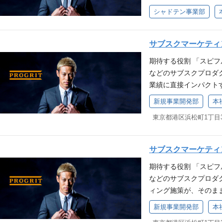
およびに実行を行ってい
ービス認知を獲得する
シャドテン事業部
ケティングを駆使した
広告施策のディレクショ
のパフォーマンス改善
行っているオウンドメ
以上） デジタルマーケ
たマーケティング施策
サブスクマーケティ
歓迎要件 事業会社で
の期待イメージ 入社
告代理店・コンサルテ
期待する役割 「スピフ
ットの会社・事業・文
経験 論理的思考と感
などのサブスクプロダ
進めていただきます。
をお持ちの方 部署の体
業績に直接インパクト
の推進を行っていただき
ンバー：4名 ポジショ
ます。日本発のサブス
新規事業開発部
本
グを駆使した新規顧客・
る環境 急成長中の組
の新しいスタンダード
いての成功実績 上記
取り組むことができ、
容 デジタル広告（You
レクション業務（5年以上）
ンです。 顧客との密な
ィスプレイ広告など）
事業の当事者としてマ
の、顧客との距離が近
と運用、PDCA HP/
サブスクマーケティ
た既存顧客(特にロイ
改善まで、すべてのプ
の広告施策、マス・イ
成功実績 チーム体制 
期待する役割 「スピフ
ず幅広い施策に挑戦可
画/キャンペーンの立案
ー) インターン：2名 
などのサブスクプロダ
ー施策など、多角的な
む） マーケティング5
ス認知を目指す ０から
ィング施策が、そのま
のキャリアパスとして
事業会社（BtoC）
の認知を獲得し、ブラ
広告からCRM、クリ
的には事業責任者やマ
市場セグメンテーショ
新規事業開発部
本
ード感と責任を持って
通して日本発のサブス
ができるため、キャリ
ーション戦略策定⇒クリ
任を持ちながらマーケ