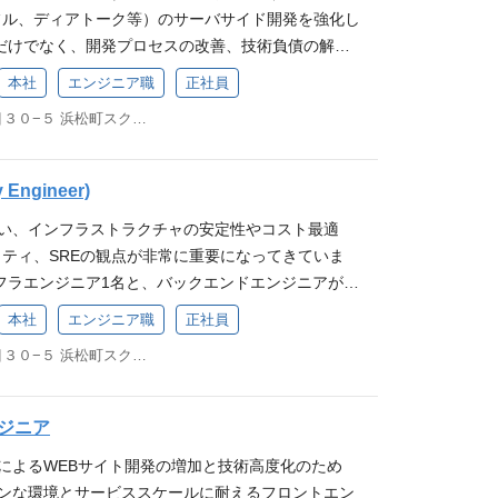
ていただきます。 募集要項 MUST ソフトウェア
のある改善」で信頼を確立 3〜6ヶ月 ：AI活用を見
フル、ディアトーク等）のサーバサイド開発を強化し
おらず、「1人目のQA人材」としてチームの立ち上
 ・シッター補助（1000円/1H） ・時短勤務制度 ・レ
以上） エンジニアチームのマネジメント経験（2年以
aaS連携の刷新を主導し、全社的な生産性向上を牽引
だけでなく、開発プロセスの改善、技術負債の解
5プロダクトのテストを、外部QAパートナー3名が
000円/人） ・持株会奨励金制度（奨励金25％） ・
を超えたコミュニケーション能力 論理的思考力と問題
性と柔軟性を備えた全社基盤の運用を確立し、IT戦略の
の整備・改善まで含めて進め、スピードと品質の両
題認識：開発スピードに対してQAリソースが逼迫し
 会社説明資料 代表インタビュー動画 プログリット
本社
エンジニア職
正社員
ジニアの採用計画策定 エンジニアの評価経験 エンジニ
ド 【募集対象】 ＜MUST＞ ITガバナンス・セキュ
方を募集いたします。 期待する役割 担当プロダクト
ッジやリリース判定基準の体系化はこれからの段階
DNA BOOK紹介記事
イル開発フレームワークでの開発経験 コーチングスキ
： IT全般統制（J-SOX）や情報セキュリティ体制の
東京都港区浜松町１丁目３０−５ 浜松町スクエア11F
ドテン、スピフル、ディアトーク 等）の事業成長を、
スト工程だけで品質を担保するのではなく、プランニ
数2〜3回 最終面接は対面にて実施（それ以外は全て
全社最適なIT基盤の設計・構築力： SaaSを組み合
して牽引いただく役割です。 当社のサーバサイド
が関与する「シフトレフト」と、AI・自動化を前提
アル面談大歓迎（希望の方はその旨お伝えください）
ンフラの設計、および業務プロセスの自動化・負債解
サインを「縦軸」、サーバサイド領域を「横軸」と
スの実現を目指しています。 業務内容 品質保証戦
ty Engineer)
ンスチェックを実施 使用技術 【サーバサイド】 プ
角的なステークホルダー調整能力 経営陣、現場部門、
制をとっています。担当プロダクトにおいては、Pd
 シフトレフトの推進：プランニング・設計段階から
.2、Python、Go フレームワーク：Laravel 10、
）の間で、事業のスピードと規律を両立させるため
伴い、インフラストラクチャの安定性やコスト最適
しながら機能開発や改善を進めて事業を伸ばし、同
からの品質の作り込み AIを活用したテスト設計・Q
Hub Actions、CircleCI データベース：AWS Aurora（M
意形成を行える能力 AIガバナンス経験 生成AI（LL
ュリティ、SREの観点が非常に重要になってきていま
のメンバーとして、複数プロダクトに共通する課題
スト計画、設計、実行、分析 自動化テストの計画策
ECS/Fargate、EC2、Step Functions FaaS：A
セキュリティ戦略の策定、またはAIガバナンスの構
フラエンジニア1名と、バックエンドエンジニアが協
ただきます。 横断的な取り組みとしては、技術負債
（E2E/UI 等） テストプロセスの標準化と継続的
erraform エラー検知、パフォーマンス監視：Sentry
ベンチャー企業での就業経験 従業員数百名〜数千名規
です。 SREのスペシャリストとしてチームにジョ
、CI/CDやIaC整備、性能改善などを進め、PRスル
の連携による不具合の未然防止 開発組織へのQAプ
本社
エンジニア職
正社員
peScript フレームワーク：Next.js CI/CD：Gi
任者経験 部署・チーム体制 ■ 配属・体制 ご経験をふ
ステムの安定運用を継続しつつ、新たな技術的チャ
ルタイムといった開発生産性と、障害・バグ・問い合
ェンジマネジメント 品質に対する組織全体の意識改
ybook管理：Chromatic テストツール：Cypress、Playwri
東京都港区浜松町１丁目３０−５ 浜松町スクエア11F
括部における最適な役割・ポストを検討いたしま
いただきたいと考えています。 期待する役割ミッシ
的に改善します。 ご自身の技術で、「担当プロダク
 外部QAパートナーの業務設計と品質管理 将来の
UI エラー検知、パフォーマンス監視：Sentry エッ
統括部の構成 テクノロジー統括部の部長はCTOの島本
ンフラストラクチャの安定性やコスト最適化、セキュ
ーバサイド全体の提供スピード・安定稼働の底上
務の移管 入社後の期待イメージ 〜入社1ヶ月：プ
@Edge その他：SWR 【iOS】 言語：Swift アーキ
業務基盤システムグループ（4名） プロダクトエン
オブザーバビリティの啓蒙などの業務を担っていただき
に貢献いただくことを期待しています。 業務内容 サ
存のアプリの特性、開発プロセスを理解していただ
ジニア
 Architecture（移行中） ライブラリ：UIKit、RxS
名） 現在は上記構成ですが、ミッションの完遂に向け
gentをフル活用したAI Nativeな開発スタイルを、今ま
、以下の業務を担当します： 【開発業務】 API設
降：プロセスの可視化と改善ロードマップを策定し、
、OpenAPIClient、Moya、PromiseKit、Realm、S
採用から主導いただくことを期待しています。 本ポ
大によるWEBサイト開発の増加と技術高度化のため
としての活躍も期待しています。 インフラ・SRE
プリやフロントエンドが利用するAPIの設計と実装
 本ポジションの魅力 0→1の品質基盤づくり ：品
 CI/CD：Bitrise、GitHub Actions 監視：Crashlytics（S
目の責任者候補」として全社基盤を再定義 ： 既存の
ダンな環境とサービススケールに耐えるフロントエン
整備の領域をゼロから設計していただきます。 現在