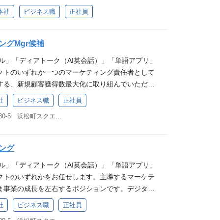
ただきます。 応募要件 ■ 必須要件 デジタルマー
こと 業務内容 電車広告やアドトラックなど、認知系
本社
ビジネス職
正社員
新規顧客・リードの獲得業務経験（3年以上） 上記
ン業務 デジタルマーケティングの運用 SEO対策で
を狙ったクリエイティブ・ディレクション業務（3年
ディアの戦略立案 既存顧客のコミュニティを活用し
ティング領域において高い成果を出し続けた経験 ■
の戦略立案 企画・キャンペーンの立案～実装 入社後
ングMgr候補
事業の当事者としてのマーケティング経験、または広
1ヶ月：研修やさまざまな社員面談を通してプログリ
ィング会社で顧客のマーケティングを支援していた
ル」「ディアトーク（AI英会話）」「単語アプリ」
化を理解しつつ、マーケティング業務もOJT形式で
覚的思考のバランス感をお持ちの方 高い定量的分析力
クトのいずれか一つのマーケティング責任者として
 入社2ヶ月目以降：担当業務の目標設計および施策
制 プログリット事業部 マーケティンググループ メ
する、新規顧客獲得数最大化に取り組んでいただき
ます。 募集要項 ■必須要件 デジタルマーケティン
ンの魅力 スピード感と責任を持って業務に向き合え
クプロダクトをマーケティングを通して「英語学習
社
ビジネス職
正社員
リードの獲得業務経験（5年以上） SEO施策にお
織で、裁量と責任を持ちながらマーケティング業務に
」に育てていただくことを期待しています。 業務内
のパフォーマンス改善を狙ったクリエイティブ・ディ
東京都港区浜松町1丁目30-5 浜松町スクエア11階
スピード感を求める方には非常に魅力的なポジショ
Tube広告・Facebook広告・リスティング広告・デ
 ■歓迎要件 事業会社（BtoC / BtoB問わず）で
連携でPDCAサイクルを推進 小規模な組織ならでは
を用いた施策立案・運用・改善 全領域的なCRM設計
ーケティングをしていた経験 新規顧客を獲得に向け
い環境で、ヒアリングから施策立案、運用、継続的
LP含むすべてのクリエイティブディレクション 認知型
ング
ヤリティカスタマー）を活用したマーケティングでの
ロセスを自分の手で推進できます。 デジタルに限ら
ンフルエンサーやビジネス誌とのタイアップなど 企
マネージャー：1名 メンバー：4名(うち1名デザイナ
ル」「ディアトーク（AI英会話）」「単語アプリ」
能 デジタル施策に加えて、オフライン広告やセミナ
〜実行 体制 新規事業開発部11名（インターン4名含
ポジションの魅力 ブランド確立と業界No.1のサービ
クトのいずれかをお任せします。主導するマーケテ
アプローチで成果を追求することができます。 将来
名（インターン3名含む） 募集要項 ■必須（MUST）
１のステージで、英語学習トレーニング領域でNo.1
ま事業の成長を左右するポジションです。デジタル
事業責任者・マーケティング責任者を目指せる 将来
で事業の当事者としてマーケティングをしていた経験
ンドの確立に貢献できるチャンスがあります。 スピ
エイティブまで幅広く裁量を持ち、マーケティングを
ーケティング責任者のポジションも見据えた働き方
ン⇒ターゲティング⇒インサイト特定⇒コミュニケ
社
ビジネス職
正社員
業務に向き合える環境 急成長中の組織で、裁量と責
クプロダクトを「英語学習の新しいスタンダード」
アアップを目指して成長することができます。 求め
エイティブ開発／メディアプラン策定⇒KGI/KPI設
ティング業務に取り組むことができ、スピード感を