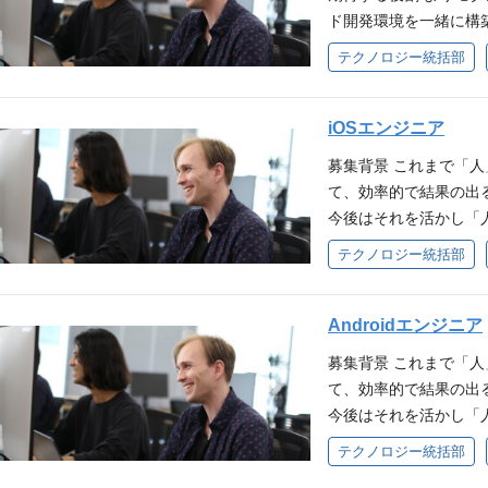
データモデリング：効
質戦略、基準、品質ゲ
entryに移行中） コミュニ
設計負債を刷新し、A
ド開発環境を一緒に構
地：専任のインフラエ
ンスチューニング：ボ
レフトの実践 ：テスト
Figma コード管理：Git/G
社基盤」を、経営直下
プログリットにおける
ながら運用しています
外部サービス連携：決
を作り込むプロセスを自ら設計
テクノロジー統括部
id】 言語：Kotlin アー
す。 「技術×経営」の
す。 現時点では他部
キュリティ対策、SL
バッチ処理・非同期処理
ude Code など生
リ：Room、Dagger Hil
らず、上場企業の規律
サルタントが利用する
施など、取り組むべき
ネスの構築：AIエー
設計・QA効率化を推進
行中） Lint：Danger CI
会社の未来を左右するI
プロダクト 新規開発の
iOSエンジニア
定運用に留まらず、De
発、開発プロセスの再
設計・運用を主導、開
ニケーションツール：Slack
を高度に融合させる挑
MSの開発および運用 
長を支える信頼性の高
コードのリファクタリ
の主導 ：自動化基盤
募集背景 これまで「
GitHub ポジショ
ップ特有のスピード感
ージ 入社1ヶ月：プ
ンフラコスト最適化 
PHP/Laravel等
ける品質ゲートを設計 
て、効率的で結果の出
て得た独自のノウハウ
な成功モデルを自ら築
発フローを理解してい
インフラセキュリティの強
強化：脆弱性対応、セ
を牽引 事業との直結
今後はそれを活かし「
ードすることができる
像 プログリットのミ
り、アサインされた機
設計・運用 DevOp
ト、統合テストの充実
る成果を実感 文化と
広い課題を解決できる
め、サービスクオリテ
テクノロジー統括部
ら逆算し、既存の枠組み
月：機能開発タスクを
の運用、保守 AI Loop
視の整備 【プロダク
化やAI活用など学習・
す。しかし、プロダク
ジニア組織の成長を見
能性を信じ、過去の成
積極的に参加していただ
す。経営に近い距離で
ユーザーインタビュー
グリットならではの魅力
ん。 プロダクトがグ
用を始めている。現在
仕組みづくりに情熱を
ンの開発経験 3年以上のNe
に進められます。 開発環境 
加：プロダクト・マネ
リットは東証グロース
通りには行かない場合もあ
Androidエンジニア
EM経験があり、学び
なスピード感と決断力
方）日本語はN1レベル
hon PHP ツール： Curso
アーキテクチャ選定、
あることが特徴です。
のバランスをうまく取
んな技術・スキルが磨
な状況下でも「スピー
的な理解 Wordpressな
募集背景 これまで「
イメージ 入社1ヶ月
API仕様書、運用手順
ードし、ツール導入や
楽しみながら開発してい
文化、プロダクト開発の
方 高い視座を持ちつ
tions等）パイプラ
て、効率的で結果の出
どの全体感を理解して
ローの再設計、改善提案
生成AI等を活用した自
発 PdMやデザイナー
思決定に関わることが
ップ 抽象的な戦略論
ャ設計の経験 Vercel E
今後はそれを活かし「
フラチケットを順に対
ットでは、英語学習を
ックスで働き方も柔軟で
リメンタルな設計改善
定のため、技術選定か
み、実効性のある解決
用経験 プロジェクトマ
広い課題を解決できる
す。 入社3ヶ月〜：
GRIT（英語コーチン
T」と呼ばれるプログ
テクノロジー統括部
ていただきます。 プロ
あるため、他アプリと
条件 ■就業時間：所定
用した開発経験 開発環境一
す。しかし、プロダク
題を提起し解決に向けて
受講生向けアプリです
らの領域の「プロフェッシ
ーム プログリットは
可能。 ユーザーとの