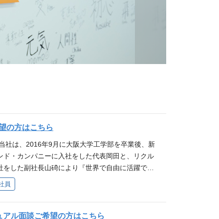
望の方はこちら
当社は、2016年9月に大阪大学工学部を卒業後、新
ンド・カンパニーに入社をした代表岡田と、リクル
社をした副社長山碕により『世界で自由に活躍でき
ISSIONのもとスタートしました。 様々な技術が進
社員
む中で、言語や文化など様々な壁に阻まれ、 自分の
しきれない人がいます。私達はそんな障壁を壊し 人
き出したいと思っています。日本という枠を越え
ュアル面談ご希望の方はこちら