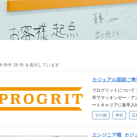
26 件中 26 件 を表示しています
カジュアル面談ご希
プログリットについて 
卒でマッキンゼー・ア
ートキャリアに新卒入
る人を増やす』というM
その他
本社
正
化しグローバル化が進
可能性を最大限に活か
の可能性を最大限に引
エンジニア職_カジ