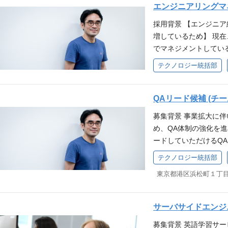
た次世代の全社システ
日/有給休暇年10日〜/
エンジニアリングマ
ていくため採用領域の
勢） Appreciate
す。 ■雇用形態：正社
です。経営直下で「生
外旅行に行く社員も多
ント経験 組織拡大期
魅力 ０⇒1でブランド
日祝日/有給休暇年10日
採用背景 【エンジニ
最適化し、最高難度の
給）、残業手当（固定残
人→数千人規模） WA
ビス認知の獲得を目指
の海外旅行に行く社員
増しているため】 現在
柔軟性を両立した全社
康保険、厚生年金保険
ーまでの成長プロセス
え、ブランド浸透を狙
給）、残業手当（固定残
でマネジメントしてい
役割 「生産性・柔軟
度 ・子育て支援金（出産
ダーシップ力（チーム
企画・実行が可能 将
康保険、厚生年金保険
やフィードバックを通
タ・IT基盤の確立と継
ッター補助（1000円/
テクノロジー統括部
ションが取れる力） 
ンを見据えた働き方がで
度 ・子育て支援金（出産
必要なエンジニアリン
システム・セキュリテ
0円/人） ・持株会奨励
最良の意思決定ができ
（休憩60分） ※フレッ
ッター補助（1000円/
いける環境を整えたい
な組織として、運用生
社説明資料 代表インタ
やす」／Value「FIVE 
週1日リモート勤務可
0円/人） ・持株会奨
OTAL18名（CTO
QAリード候補 (チー
ライズ要件を満たす信
ト公式note
点） Go Higher（
週5出社をお願いしてお
料 会社説明資料 代表
成） 仕事内容 具体的
務内容 次世代の全社I
募集背景 事業拡大に
題解決） Respect Al
休日・休暇：年間120日
ークサービスサイト プ
1on1や評価などを通
計 安全性とビジネスス
め、QA体制の強化を
ードバックを成長の糧に
慶弔/介護休暇〉 ※1
ループメンバーの評価
よび「最小権限の原則
ードしていただけるQ
憩60分） ※フレックスタ
勤手当（会社規定に基づ
報の推進 PdM、デザ
義と徹底した自動化 複
ョン テクノロジー統括
日リモート勤務可 ※
は別途支給） ■社会
テクノロジー統括部
と実行 エンジニア組織
長に耐えうる拡張性の
織立ち上げとリードを
出社をお願いしておりま
険 ■その他制度 ・産
ずはメンバーとして入
務プロセスを見直し、
トマネージャーと連携
日・休暇：年間120日〈
可外保育補助（5000円
マネージャーとしての
バナンスと信頼性の担保
ていただきます。 レ
弔/介護休暇〉 ※1週
度 ・レクリエーション
間した後、プロダクト
体制の確立 大手法人
質戦略の意思決定をス
手当（会社規定に基づき
5％） ・英語学習支援
サーバサイドエンジ
きます。 入社2ヶ月
める高度なセキュリテ
QAチーム・品質保証
別途支給） ■社会保
スピフルサービスサイト
ジメントするメンバー
入社後の期待イメージ 
募集背景 英語学習サー
社後は、その方針とプ
■その他制度 ・産休育