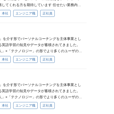
率的なデータベース設計、クエリ最適化 パフォーマ
ートを自ら設計し、全プロダクトに横断適用 シフト
ケーションツール：Slack、GitHub Discussion、
I活用を前提とした「高い信頼性と柔軟性を備えた全
築してくれる方を期待しています 任せたい業務内容
ンジニアは1名で、バックエンドエンジニアと協力し
トルネック特定、キャッシュ戦略、N+1問題の解消
工程に留まらず、DevOpsサイクルの上流から品質
itHub その他： GitHub Copilot、Charles 【Andro
の裁量でグランドデザインできる面白さがありま
様々なサービスのフロントエンド開発をお任せしま
 課題：AWSアカウントの分離、プロアクティブなセ
済、LLMサービス、通知サービスなどとの連携実装
 AI×QAへの挑戦 ：Notion AI、Cursor、Cla
本社
エンジニア職
正社員
キテクチャ：MVVM、Clean Architecture ライブラ
視座で意思決定を主導 ： 単なるシステム管理に留ま
署と連携しながら下記に携わっていただきます。 コン
O・エラーバジェットの運用、継続的な負荷試験の実
：大量データ処理、定期実行ジョブの実装 AIハー
成AIを全社的に活用する開発組織で、AIを活用したテスト
t、Retrofit、Moshi、Gson、Jetpack Compose（移
と事業成長のスピード、その最適解を自ら判断し、
お客様の進捗管理画面 PWAを利用したスピーキング
課題が多く残っています 目指す姿：ルーティンの安
ジェントによる開発を進めるためのツール選定や開
 大きな裁量と意思決定 ：リリース判定や品質KPIの
/CD：Bitrise、GitHub Actions 監視：Sentry コミュ
T戦略をリードできるポジションです。 成長と規律
フロントエンド開発 プログリットのWEBサイトやC
vOps・オブザーバビリティを前提とした、事業の成
設計 【品質・保守業務】 技術負債の解消：レガシー
発と同等速度での検証設計を推進 技術選定・標準化
、GitHub Discussion、Figma コード管理：Git/
戦 ：プライム市場基準のガバナンスと、スタートア
LPなどのページ作成からSEO対策 入社後の期待イメ
いインフラ基盤の実現を目指しています 業務内容 イ
ング、アーキテクチャ改善 バージョンアップ対応：
の評価・選定と標準化を主導し、アジャイル開発にお
人」を介す形でパーソナルコーチングを主体事業とし
ンの魅力 自社サービスである英語コーチング事業を通し
。この相反する要素を両立させ、日本における新た
ログリットの文化、既存のアプリのコードや特性、開
パフォーマンスチューニング アラート監視の最適化
のフレームワーク・ライブラリの継続的更新 セキュリティ
キャリアの拡張性 ：将来的に数名規模のQAチーム
る英語学習の知見やデータが蓄積されてきました。
を活かした革新的な英語学習プロダクトの開発をリ
き上げることができるポジションです。 求める人物
ただきます。 入社2ヶ月：アプリの機能開発に携わ
化（GuardDuty等） SLO・エラーバジェットの
キュリティレビュー テスト自動化：ユニットテス
 ：不具合率低減や検出前倒しなど、事業成長に直結す
人」×「テクノロジー」の形でより多くのユーザの幅
 英語学習サービスとしては月額利用料が高額のた
ッション・バリューに共感できる方 「あるべき姿」か
能開発タスクが実装していただきます。 入社3ヶ
s・オブザーバビリティの社内啓蒙・浸透 既存インフラ
化 監視・運用改善：エラー監視、パフォーマンス監
環境 ：エンゲージメントの高いチームで、テスト自動
ようプロダクトの開発に注力したいと考えていま
ィを高める開発に挑戦することができる 今後のエン
本社
エンジニア職
正社員
をアップデートし続ける変革マインド AI時代の可
実装しつつ、PdMやデザイナーを交えた仕様議論に
 Engineering の推進 レポートラインはCTO直下で
ト開発】 ユーザー課題起点の改善提案：データ分析や
挑戦の後押しがある環境 エンジニアとして働くプロ
ト需要拡大に人員リソースが追いついておりませ
据え、正社員エンジニアが10名以下の内からEMの採
功体験にとらわれず、組織の生産性を最大化させる
きます。 必須要件 5年以上のWebアプリケーショ
、インフラ・信頼性に関する意思決定をスピーディ
から得た知見を元にした機能改善 仕様議論への参
 1. 上場企業でありながら、裁量が大きい プログ
ロースする初期フェーズは、必ずしも技術として理想
エンジニアグループの上長をしている者も5年以上の
持てる方 規律を「停滞の言い訳」にしない、圧倒的
xt.js・TypeScriptの業務利用経験 （外国籍の
/ ツール インフラ： AWS 言語： Terraform Pyt
ージャー、デザイナーとの協働 技術的な意思決定：
上場企業でありながら、エンジニアに大きな裁量が
ります。事業目線でのProfit / Lossと技術目線で
ながらマネジメントスキルを伸ばすことが可能。 ど
 ガバナンスの構築を事業停滞の理由にせず、不確実
必須 歓迎要件 Webアクセシビリティに関する基本
r Claude Code Notion Slack GitHub 入社後の期待
技術選定への参画 ドキュメント作成：技術仕様書、
 要件定義から技術選定までエンジニアが主体的にリ
りつつ、ユーザー体験にチームで真摯に向き合い、
けるか 裁量が大きいため、技術選定や設計、組織や
ドと統制の最適解」を自ら定義し、即断即決できる
どCMSの運用保守経験 CI/CD（Jenkins、GitHub Ac
人」を介す形でパーソナルコーチングを主体事業とし
：プログリットの文化、既存のインフラやサービスな
書の整備 開発プロセスの改善: スクラム運用、開発フ
アーキテクチャの見直しなどボトムアップで提案、
ただける方を募集しています！ 役割 iOSアプリ開
詳細や開発環境やDevOpsなど、様々なテーマの意
つ、現場のディテールまで自ら把握し切るオーナーシ
インの構築経験 UIライブラリの導入またはアーキテクチ
る英語学習の知見やデータが蓄積されてきました。
いただきます。 入社2ヶ月：バックログにあるイン
 プロダクト/ 業務概要 提供プロダクト プログリ
動化や開発効率化も推進しています。リモート/フレ
と協業しユーザー価値を提供 中期長期目線でのインク
できる 今後もモバイルアプリを新規開発していく想
に留まらず、現場の課題や技術の細部まで自ら踏み込
dge FunctionやLambda@EdgeなどのEdge環境の利
人」×「テクノロジー」の形でより多くのユーザの幅
応し、インフラタスクの全体感を理解いただきま
支援する複数のプロダクトを展開しています。 PRO
す。 裁量の大きさの根底にあるのは、「FIVE GRI
 業務内容 下記いずれかのモバイルアプリ開発を行っ
ら行っていただく。また既存のアプリの継続開発も
策を最後まで責任を持ってやり遂げられる方。 労働
ネジメント経験 AIの開発経験もしくはAIツールを使
ようプロダクトの開発に注力したいと考えていま
引き続きバックログのチケットを対応しつつ、自ら課
グ事業） 英語コーチングサービス「プログリット」
リットのバリューが浸透しているからです。全員が自
本社
エンジニア職
正社員
グリット シャドテン スピフル ディアトーク 配属チ
のコード共有などの仕組みの提案・実装なども経験
労働時間8時間（休憩60分） ※フレックスタイム制
覧 言語：TypeScript、Sass フレームワーク：N
ト需要拡大に人員リソースが追いついておりませ
リードいただきます。 本ポジションの魅力 0→1
。学習管理とトレーニングを一体化し、学習計画か
ョナル」として尊重しあい（Respect All）、全
マトリクス型組織となっています。プロダクト毎のチ
距離 英語コーチング事業においては、お客様一人一人