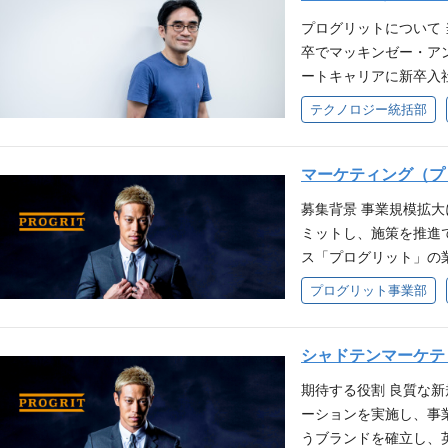
て、場所にとらわれず
プログリットについて 
が、 世界をそして社
卒でマッキンゼー・ア
ぜひカジュアルにお話
ートキャリアに新卒入
き、興味があるポジシ
る人を増やす』というM
テクノロジー統括部
「カジュアル面談」を
化しグローバル化が進
つ、会社のことも知っ
可能性を最大限に活か
しております！ 募集
の可能性を最大限に引
マーケティング（プ
発職・コーポーレート職
て、場所にとらわれず
ジションのご提案が難
募集背景 事業規模拡
が、 世界をそして社
います。 ・面談は直
ミットし、施策を推進で
ぜひカジュアルにお話
員）
ス「プログリット」の
き、興味があるポジシ
取り組んでいただきます
プログリット事業部
「カジュアル面談」を
告施策のディレクション
つ、会社のことも知っ
っているオウンドメデ
しております！ 募集中
マーケティング施策の
シャドテンマーケテ
ポジションのご提案が
期待イメージ 入社1
ざいます。 ・面談は
期待する役割 良質な
トの会社・事業・文化
社員）
ーションを実施し、事
めていただきます。 
うブランドを確立し、英