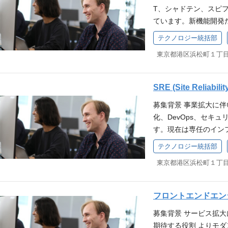
ote
ジメントおよび開発をし
の解決を通じた「即効性
T、シャドテン、スピ
の社員はまだ在籍して
育補助（5000円/月）
開発の実務経験（5年
据えたデータ設計とS
ています。新機能開発
げを担います。 現在は
クリエーション費用（3
上） エンジニア組織
6〜12ヶ月 ： 信頼
消、クラウドインフラ
担当しています。 課
学習支援制度 参考資料
テクノロジー統括部
解決力 WANT エン
側面から事業成長をリー
方を上げていただける
ており、テストカバレ
公式note プログリット
アの組織設計 アジャ
リティの構築運用経験 
（PROGRIT、シャ
です。 目指す姿：テ
ル 選考フロー 面接回
整備をリードした経験 
サーバサイド開発を通
ング・設計段階からQA
オンライン） カジュ
わせた全社的なITイ
は、プロダクトへのア
とした品質保証プロセ
SRE (Site Reliabili
最終面接前にリファレ
消を主導した経験 多
するマトリクス型の体
略・方針の策定と運用
ログラミング言語：PHP 8
外部機関（監査法人等
募集背景 事業拡大に
M、デザイナーと議論
のQA参画による、上流
FastAPI CI/CD：Git
の最適解を導き出し、合
化、DevOps、セキ
時にサーバサイド横断
Aプロセスの効率化 テ
ySQL互換） サーバ：AWS 
M）の利活用における
す。現在は専任のイン
解決にも取り組んでい
定とテストフローの管理
WS Lambda IaC：T
築経験 ＜WANT＞ 
力して推進している状況
の解消、可観測性の強化
改善 開発・ビジネスと
テクノロジー統括部
【フロントエンド】 言語：Ty
模の会社でのIT戦略責
インいただき、既存シ
ープットやPRサイク
ロセス改善の推進とチ
tHub Actions Stor
まえ、テクノロジー統
レンジにも取り組んで
わせ対応の効率を継続
革・文化づくりへの貢献
ght コンポーネント：M
す。 ■ テクノロジー
ョン SREとして、イ
トの事業成長」と「サ
内製化に向けた知見と業
ジ環境：AWS Lambda
が兼務しております。 
リティ、DevOpsや
げ」といった組織改善
ログリットの文化、既
フロントエンドエン
テクチャ：MVVM、Clean
ジニアグループ（16
ます。 またCoding A
ーバサイドエンジニアは
きます。 1ヶ月目以
wift、SwiftUI（移行中）
て、人員計画の策定や
募集背景 サービス拡
で以上に推進する牽引役
計・実装：モバイルア
順次実施いただきます。
QLite Lint：SwiftLint
ジションの魅力 「1人
期待する役割 よりモ
の現状 入社後は、未