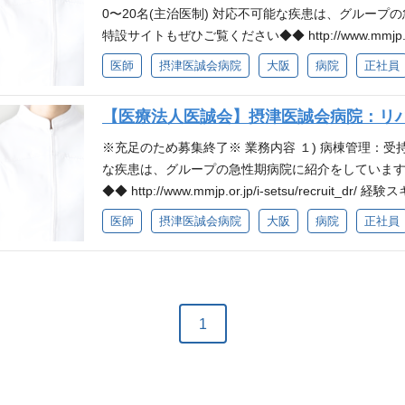
0〜20名(主治医制) 対応不可能な疾患は、グループ
特設サイトもぜひご覧ください◆◆ http://www.mmjp.or.j
3年以上65歳位まで 資格・ライセンス 医師 (非喫煙
医師
摂津医誠会病院
大阪
病院
正社員
【医療法人医誠会】摂津医誠会病院：リ
※充足のため募集終了※ 業務内容 １) 病棟管理：受持
な疾患は、グループの急性期病院に紹介をしています
◆◆ http://www.mmjp.or.jp/i-setsu/recru
センス 医師(非喫煙者) ※喫煙者の採用は致しており
医師
摂津医誠会病院
大阪
病院
正社員
1