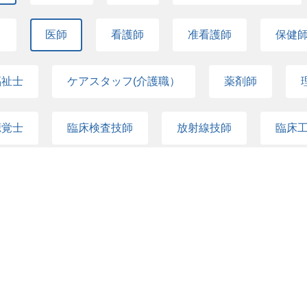
て
医師
看護師
准看護師
保健
福祉士
ケアスタッフ(介護職）
薬剤師
聴覚士
臨床検査技師
放射線技師
臨床
ソーシャルワーカー
心理士
管理栄養士
衛生士
保育士
細胞培養士
認定遺伝カ
ム医療技術者
医療事務
クラーク（病院事務）