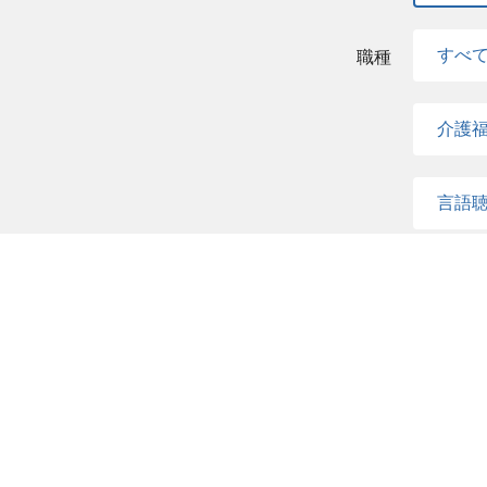
すべ
職種
介護
言語
医療
歯科
ゲノ