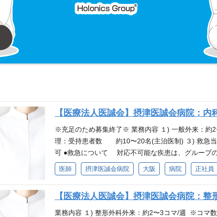
【医療法人医誠会】摂津医誠会病院：内
※充足のため募集終了※ 業務内容 １) 一般外来：約2
理：受持患者数 約10〜20名(主治医制) ３) 救急
可 ●救急について 対応不可能な疾患は、グループ
特設サイトもぜひご覧ください◆◆ http://www.mmjp.or.j
医師
摂津医誠会病院
大阪
病院
正社員
3年以上65歳位まで 資格・ライセンス 医師(非喫煙
【医療法人医誠会】摂津医誠会病院：整
業務内容 １) 整形外科外来：約2〜3コマ/週 ※コマ