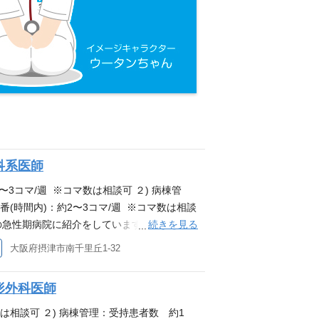
科系医師
〜3コマ/週 ※コマ数は相談可 ２) 病棟管
当番(時間内)：約2〜3コマ/週 ※コマ数は相談
続きを見る
の急性期病院に紹介をしています。 ◆◆医師
p/i-setsu/recruit_dr/ 経験スキル 臨床経験
大阪府摂津市南千里丘1-32
者) ※喫煙者の採用は致しておりません
形外科医師
数は相談可 ２) 病棟管理：受持患者数 約1