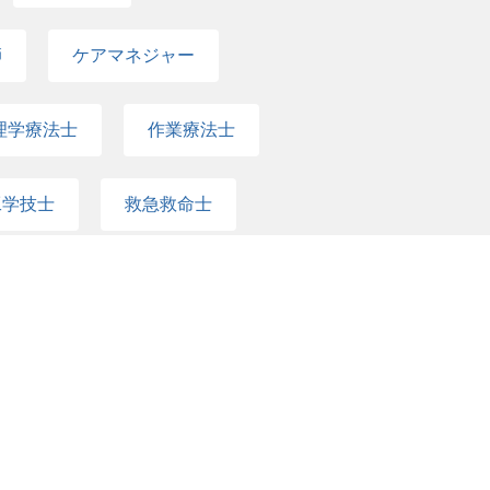
師
ケアマネジャー
理学療法士
作業療法士
工学技士
救急救命士
栄養士
調理師
ウンセラー
地域医療連携室