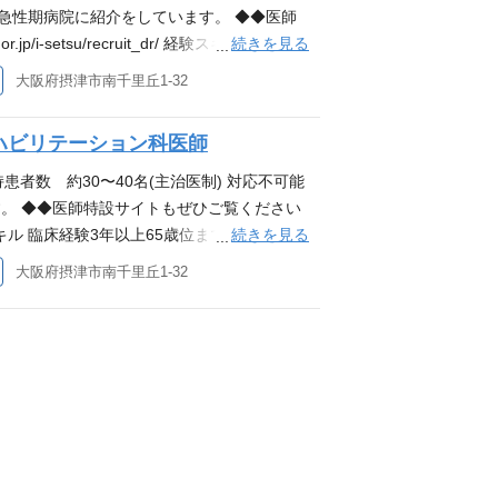
の急性期病院に紹介をしています。 ◆◆医師
続きを見る
p/i-setsu/recruit_dr/ 経験スキル 臨床経験
者) ※喫煙者の採用は致しておりません
大阪府摂津市南千里丘1-32
ハビリテーション科医師
患者数 約30〜40名(主治医制) 対応不可能
。 ◆◆医師特設サイトもぜひご覧ください
続きを見る
it_dr/ 経験スキル 臨床経験3年以上65歳位まで 資格・ライ
ません
大阪府摂津市南千里丘1-32