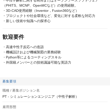
- 中性子解析に関する商用またはオープンソースソフトウェア
（PHITS、MCNP、OpenMCなど）の使用経験。
・3D-CAD使用経験（Inventor，Fusion360など）
・プロジェクトや社会環境など、変化に対する柔軟な対応力
・新しい技術や知識への探求心
歓迎要件
・高速中性子反応への造詣
・機械設計および機械製図の業務経験
・Python等によるコーティングスキル
・外国籍メンバーとの技術議論可能な英語力
募集要項
職種 / 募集ポジション名
PT - シミュレーションエンジニア（中性子解析）
雇用形態