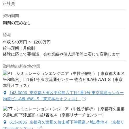
正社員
契約期間
期間の定めなし
給与
年収
540万円 〜 1200万円
給与形態：月給制

経験に応じて要相談、会社業績や個人評価等に応じて変動します
勤務地の所在地/地図
143-0006 東京都大田区平和島六丁目1番1号 東京流通センター
物流ビルA棟 AW1-S（東京本社オフィス）
613-0035 京都府久世郡久御山町下津屋富ノ城1番地４（京都リ
サーチセンター）