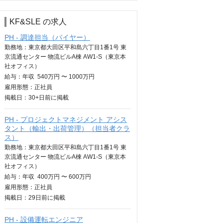
KF&SLE の求人
PH - 調達担当（バイヤー）
勤務地：東京都大田区平和島六丁目1番1号 東
京流通センター 物流ビルA棟 AW1-S（東京本
社オフィス）
給与：
年収
540万円 〜 1000万円
雇用形態：正社員
掲載日：
30+日
前に掲載
PH - プロジェクトマネジメント アシス
タント（輸出・出荷管理）（担当者クラ
ス）
勤務地：東京都大田区平和島六丁目1番1号 東
京流通センター 物流ビルA棟 AW1-S（東京本
社オフィス）
給与：
年収
400万円 〜 600万円
雇用形態：正社員
掲載日：
29日
前に掲載
PH - 設備運転エンジニア