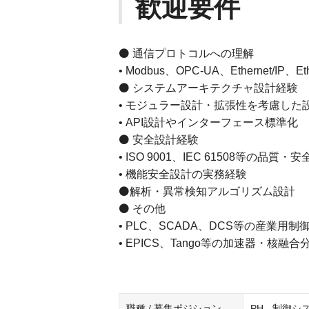
歓迎要件
⚫ 通信プロトコルへの理解
• Modbus、OPC-UA、Ethernet/IP
⚫ システムアーキテクチャ設計経験
• モジュラー設計・拡張性を考慮した
• API設計やインターフェース標準化
⚫ 安全設計経験
• ISO 9001、IEC 61508等の品
• 機能安全設計の実務経験
⚫解析・異常検知アルゴリズム設計
⚫ その他
• PLC、SCADA、DCS等の産業用
• EPICS、Tango等の加速器・核
職種 / 募集ポジション
PH - 制