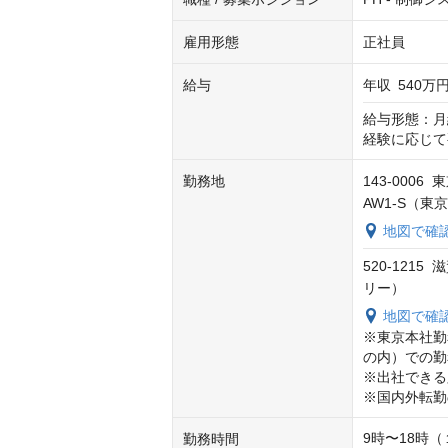
雇用形態
正社員
給与
年収
540万円
給与形態：月
経験に応じて
勤務地
143-000
AW1-S（
地図で確
520-121
リー）
地図で確
※東京本社勤
の内）での勤
※出社できる
※国内外転勤
9時〜18時（
勤務時間