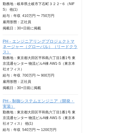
勤務地：岐阜県土岐市下石町３２２−６（NIF
S） 他(1)
給与：
年収
410万円 〜 750万円
雇用形態：正社員
掲載日：
30+日
前に掲載
PH - エンジニアリングプロジェクトマ
ネージャー（グローバル）（リードクラ
ス）
勤務地：東京都大田区平和島六丁目1番1号 東
京流通センター 物流ビルA棟 AW1-S（東京本
社オフィス）
給与：
年収
700万円 〜 900万円
雇用形態：正社員
掲載日：
30+日
前に掲載
PH - 制御システムエンジニア（開発・
実装）
勤務地：東京都大田区平和島六丁目1番1号 東
京流通センター 物流ビルA棟 AW1-S（東京本
社オフィス） 他(1)
給与：
年収
540万円 〜 1200万円