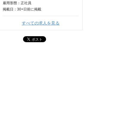
雇用形態：正社員
掲載日：
30+日
前に掲載
すべての求人を見る