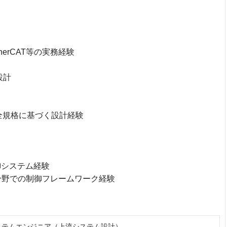
、EtherCAT等の実務経験
設計
質・安全規格に基づく設計経験
制御システム経験
融合分野での制御フレームワーク経験
御システムエンジニア（上流システム設計）