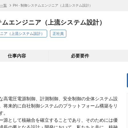
人一覧
PH - 制御システムエンジニア（上流システム設計）
システムエンジニア（上流システム設計）
ンジニア（上流システム設計）
正社員
仕事内容
必要要件
な高電圧電源制御、計測制御、安全制御の全体システム設
。将来的に自社制御システムのプラットフォーム構築をリ
す。
ー源として核融合を確立することであり、そのためには優
成長の要となる設計・開発において、私たちと共に、核融