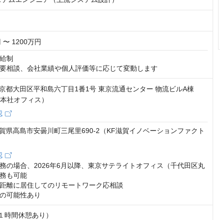
 〜 1200万円
給制

要相談、会社業績や個人評価等に応じて変動します
6 東京都大田区平和島六丁目1番1号 東京流通センター 物流ビルA棟
東京本社オフィス）
認
5 滋賀県高島市安曇川町三尾里690-2（KF滋賀イノベーションファクト
認
務の場合、2026年6月以降、東京サテライトオフィス（千代田区丸
務も可能

距離に居住してのリモートワーク応相談

の可能性あり
１時間休憩あり）
