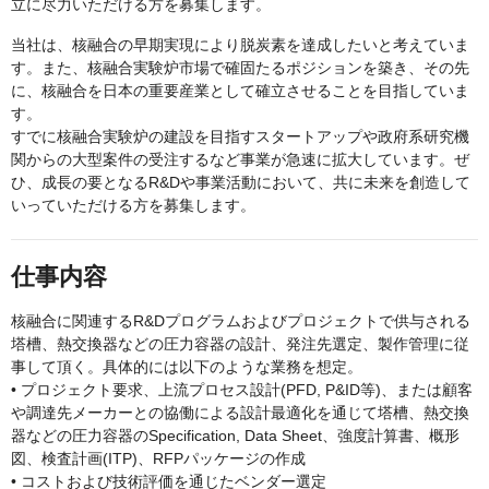
立に尽力いただける方を募集します。
当社は、核融合の早期実現により脱炭素を達成したいと考えていま
す。また、核融合実験炉市場で確固たるポジションを築き、その先
に、核融合を日本の重要産業として確立させることを目指していま
す。
すでに核融合実験炉の建設を目指すスタートアップや政府系研究機
関からの大型案件の受注するなど事業が急速に拡大しています。ぜ
ひ、成長の要となるR&Dや事業活動において、共に未来を創造して
いっていただける方を募集します。
仕事内容
核融合に関連するR&Dプログラムおよびプロジェクトで供与される
塔槽、熱交換器などの圧力容器の設計、発注先選定、製作管理に従
事して頂く。具体的には以下のような業務を想定。
• プロジェクト要求、上流プロセス設計(PFD, P&ID等)、または顧客
や調達先メーカーとの協働による設計最適化を通じて塔槽、熱交換
器などの圧力容器のSpecification, Data Sheet、強度計算書、概形
図、検査計画(ITP)、RFPパッケージの作成
• コストおよび技術評価を通じたベンダー選定