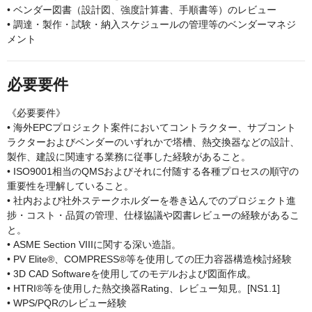
• ベンダー図書（設計図、強度計算書、手順書等）のレビュー
• 調達・製作・試験・納入スケジュールの管理等のベンダーマネジ
メント
必要要件
《必要要件》
• 海外EPCプロジェクト案件においてコントラクター、サブコント
ラクターおよびベンダーのいずれかで塔槽、熱交換器などの設計、
製作、建設に関連する業務に従事した経験があること。
• ISO9001相当のQMSおよびそれに付随する各種プロセスの順守の
重要性を理解していること。
• 社内および社外ステークホルダーを巻き込んでのプロジェクト進
捗・コスト・品質の管理、仕様協議や図書レビューの経験があるこ
と。
• ASME Section VIIIに関する深い造詣。
• PV Elite®、COMPRESS®等を使用しての圧力容器構造検討経験
• 3D CAD Softwareを使用してのモデルおよび図面作成。
• HTRI®等を使用した熱交換器Rating、レビュー知見。[NS1.1]
• WPS/PQRのレビュー経験