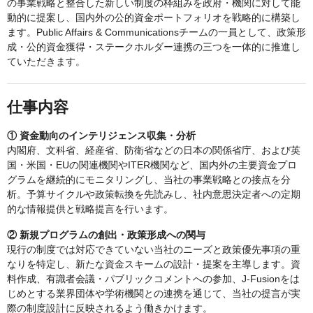
の事業戦略と整合した新しい制度の枠組みを政府・機関に対して能
動的に提案し、国内外の公的資金ポートフォリオを戦略的に構築し
ます。Public Affairs & Communicationsチームの一員として、政策形
成・公的資金獲得・ステークホルダー連携の三つを一体的に推進し
ていただきます。
仕事内容
① 資金動向のインテリジェンス収集・分析
内閣府、文科省、経産省、防衛省などの日本の関係省庁、および英
国・米国・EUの関連機関やITER機関など、国内外の主要資金プロ
グラムを継続的にモニタリングし、当社の事業戦略との接点を分
析。予算サイクルや政策転換を先読みし、社内意思決定者への定期
的な情報提供と戦略提言を行います。
② 新規プログラムの創出・政策形成への関与
現行の制度では対応できていない当社のニーズと政策優先事項の重
なりを特定し、新たな資金スキームの設計・提案を主導します。資
料作成、有識者会議・パブリックコメントへの参加、J-Fusionをは
じめとする業界団体や学術機関との連携を通じて、当社の提言が実
際の制度設計に反映されるよう働きかけます。