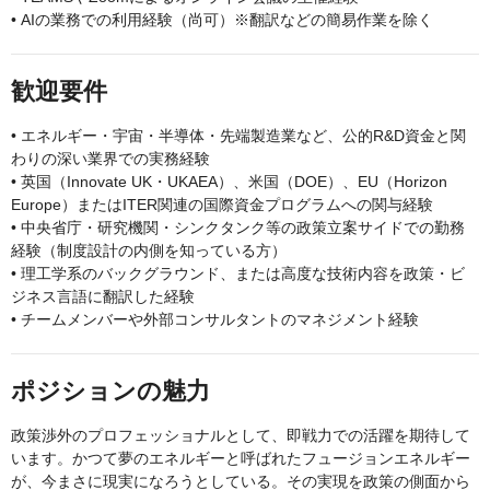
• AIの業務での利用経験（尚可）※翻訳などの簡易作業を除く
歓迎要件
• エネルギー・宇宙・半導体・先端製造業など、公的R&D資金と関
わりの深い業界での実務経験
• 英国（Innovate UK・UKAEA）、米国（DOE）、EU（Horizon
Europe）またはITER関連の国際資金プログラムへの関与経験
• 中央省庁・研究機関・シンクタンク等の政策立案サイドでの勤務
経験（制度設計の内側を知っている方）
• 理工学系のバックグラウンド、または高度な技術内容を政策・ビ
ジネス言語に翻訳した経験
• チームメンバーや外部コンサルタントのマネジメント経験
ポジションの魅力
政策渉外のプロフェッショナルとして、即戦力での活躍を期待して
います。かつて夢のエネルギーと呼ばれたフュージョンエネルギー
が、今まさに現実になろうとしている。その実現を政策の側面から