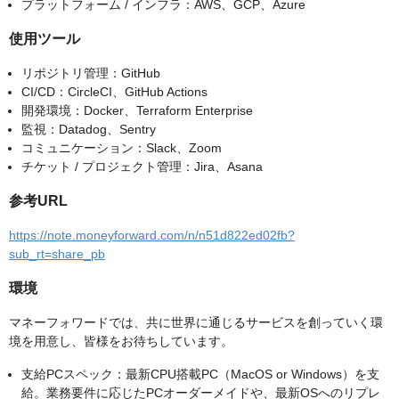
プラットフォーム / インフラ：AWS、GCP、Azure
使用ツール
リポジトリ管理：GitHub
CI/CD：CircleCI、GitHub Actions
開発環境：Docker、Terraform Enterprise
監視：Datadog、Sentry
コミュニケーション：Slack、Zoom
チケット / プロジェクト管理：Jira、Asana
参考URL
https://note.moneyforward.com/n/n51d822ed02fb?
sub_rt=share_pb
環境
マネーフォワードでは、共に世界に通じるサービスを創っていく環
境を用意し、皆様をお待ちしています。
支給PCスペック：最新CPU搭載PC（MacOS or Windows）を支
給。業務要件に応じたPCオーダーメイドや、最新OSへのリプレ