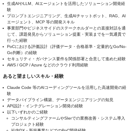
生成AIやLLM、AIエージェントを活用したソリューション開発経
験
プロンプトエンジニアリング、生成AIチャットボット、RAG、AI
エージェント、MCP 等の開発スキル
事業部門やビジネスサイドのステークホルダーとの直接対話を通
じて、課題発見からソリューション提案・実装までを一気通貫で
行った経験
PoCにおける評価設計（評価データ・合格基準・定量的なGo/No-
Go判断）の経験
セキュリティ・ガバナンス要件を関係部署と合意して進めた経験
AWS / GCP / Azure などのクラウド利用経験
あると望ましいスキル・経験
Claude Code 等のAIコーディングツールを活用した高速開発の経
験
データパイプライン構築、データエンジニアリングの知見
API設計・インテグレーション開発の経験
以下いずれかのご経験
コンサルティングファームやSIerでの業務改善・システム導入
プロジェクト経験
社内DX・新規事業などでのPoC開発経験