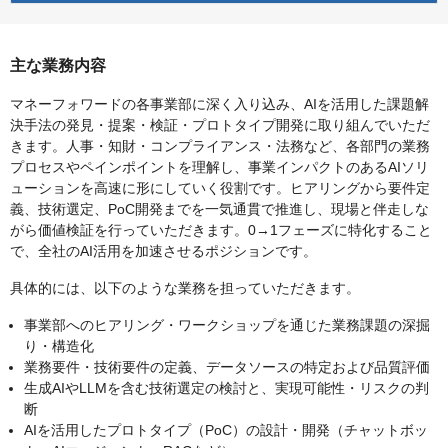
主な業務内容
マネーフォワードの各事業部に深く入り込み、AIを活用した課題解
決手法の発見・提案・検証・プロトタイプ開発に取り組んでいただ
きます。人事・知財・コンプライアンス・法務など、各部門の業務
プロセスやペインポイントを理解し、事業インパクトのあるAIソリ
ューションを高速に形にしていく役割です。ヒアリングから要件定
義、技術選定、PoC開発までを一気通貫で推進し、現場と伴走しな
がら価値検証を行っていただきます。0→1フェーズに特化すること
で、全社のAI活用を加速させるポジションです。
具体的には、以下のような業務を担っていただきます。
事業部へのヒアリング・ワークショップを通じた業務課題の深掘
り・構造化
業務要件・技術要件の定義、データソースの特定および品質評価
生成AIやLLMを含む技術選定の検討と、実現可能性・リスクの判
断
AIを活用したプロトタイプ（PoC）の設計・開発（チャットボッ