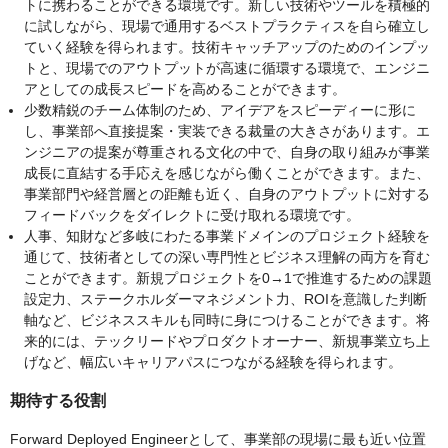
トに携わることができる環境です。新しい技術やツールを積極的
に試しながら、現場で通用するベストプラクティスを自ら確立し
ていく経験を得られます。技術キャッチアップのためのインプッ
トと、現場でのアウトプットが高速に循環する環境で、エンジニ
アとしての成長スピードを高めることができます。
少数精鋭のチーム体制のため、アイデアをスピーディーに形に
し、事業部へ直接提案・実装できる裁量の大きさがあります。エ
ンジニアの提案が尊重される文化の中で、自身の取り組みが事業
成長に直結する手応えを感じながら働くことができます。また、
事業部門や経営層との距離も近く、自身のアウトプットに対する
フィードバックをダイレクトに受け取れる環境です。
人事、知財など多岐にわたる事業ドメインのプロジェクト経験を
通じて、技術者としての深い専門性とビジネス理解の両方を育む
ことができます。新規プロジェクトを0→1で推進するための課題
設定力、ステークホルダーマネジメント力、ROIを意識した判断
軸など、ビジネススキルも同時に身につけることができます。将
来的には、テックリードやプロダクトオーナー、新規事業立ち上
げなど、幅広いキャリアパスにつながる経験を得られます。
期待する役割
Forward Deployed Engineerとして、事業部の現場に最も近い位置