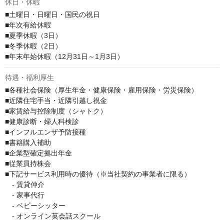
休日・休暇
■土曜日・日曜日・国民の祝日

■年次有給休暇

■夏季休暇（3日）

■冬季休暇（2日）

■年末年始休暇（12月31日～1月3日）
待遇・福利厚生
■各種社会保険（厚生年金・健康保険・雇用保険・労災保険）

■近隣住宅手当・近隣引越し祝金

■家賃給与控除制度（シャトク）

■健康診断・婦人科検診

■インフルエンザ予防接種

■書籍購入補助

■企業型確定拠出年金

■従業員持株会

■下記サービス利用時の優待（※当社契約の事業者に限る）

　- 賃貸仲介

　- 家事代行

　- ベビーシッター

　- オンライン英会話スクール