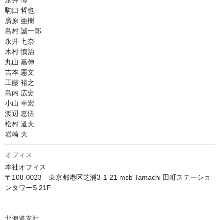
永井 博	

駒口 哲也

廣原 亜樹

島村 誠一郎

永井 七奈

木村 慎治

丸山 嘉伸

吉本 憲文

工藤 裕之

島内 広史

小山 幸宏

渡辺 恵伍

松村 道夫

岩崎 大
オフィス
本社オフィス

〒108-0023　東京都港区芝浦3-1-21 msb Tamachi 田町ステーショ
ンタワーS 21F

北海道支社
