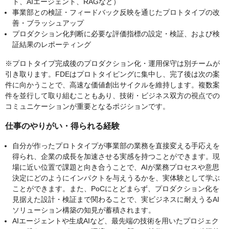
ト、AIエージェント、RAGなど）
事業部との検証・フィードバック反映を通じたプロトタイプの改
善・ブラッシュアップ
プロダクション化判断に必要な評価指標の設定・検証、および検
証結果のレポーティング
※プロトタイプ完成後のプロダクション化・運用保守は別チームが
引き取ります。FDEはプロトタイピングに集中し、完了後は次の案
件に向かうことで、高速な価値創出サイクルを維持します。複数案
件を並行して取り組むこともあり、技術・ビジネス双方の視点での
コミュニケーションが重要となるポジションです。
仕事のやりがい・得られる経験
自分が作ったプロトタイプが事業部の業務を直接変える手応えを
得られ、企業の成長を加速させる実感を持つことができます。現
場に近い位置で課題と向き合うことで、AIが業務プロセスや意思
決定にどのようにインパクトを与えうるかを、実体験として学ぶ
ことができます。また、PoCにとどまらず、プロダクション化を
見据えた設計・検証まで関わることで、実ビジネスに耐えうるAI
ソリューション構築の知見が蓄積されます。
AIエージェントや生成AIなど、最先端の技術を用いたプロジェク