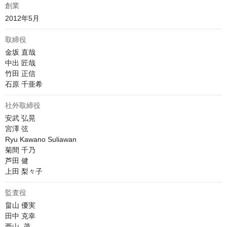
創業
2012年5月
取締役
金坂 直哉

中出 匠哉

竹田 正信

石原 千亜希
社外取締役
安武 弘晃

宮澤 弦

Ryu Kawano Suliawan

菊間 千乃

芦田 健

上田 梨々子
監査役
畠山 優実

田中 克幸

西山  茂