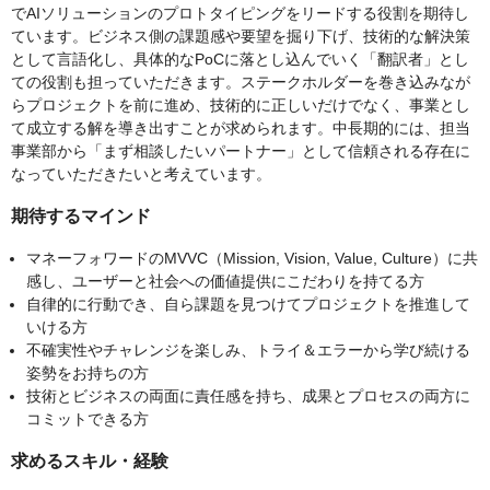
でAIソリューションのプロトタイピングをリードする役割を期待し
ています。ビジネス側の課題感や要望を掘り下げ、技術的な解決策
として言語化し、具体的なPoCに落とし込んでいく「翻訳者」とし
ての役割も担っていただきます。ステークホルダーを巻き込みなが
らプロジェクトを前に進め、技術的に正しいだけでなく、事業とし
て成立する解を導き出すことが求められます。中長期的には、担当
事業部から「まず相談したいパートナー」として信頼される存在に
なっていただきたいと考えています。
期待するマインド
マネーフォワードのMVVC（Mission, Vision, Value, Culture）に共
感し、ユーザーと社会への価値提供にこだわりを持てる方
自律的に行動でき、自ら課題を見つけてプロジェクトを推進して
いける方
不確実性やチャレンジを楽しみ、トライ＆エラーから学び続ける
姿勢をお持ちの方
技術とビジネスの両面に責任感を持ち、成果とプロセスの両方に
コミットできる方
求めるスキル・経験