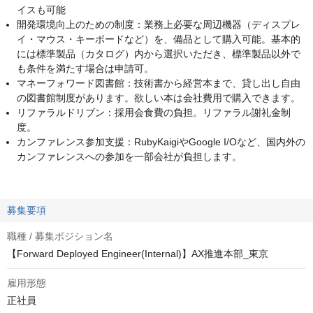
イスも可能
開発環境向上のための制度：業務上必要な周辺機器（ディスプレ
イ・マウス・キーボードなど）を、備品として購入可能。基本的
には標準製品（カタログ）内から選択いただき、標準製品以外で
も条件を満たす場合は申請可。
マネーフォワード図書館：技術書から経営本まで、貸し出し自由
の図書館制度があります。欲しい本は会社費用で購入できます。
リファラルドリブン：採用会食費の負担。リファラル謝礼金制
度。
カンファレンス参加支援：RubyKaigiやGoogle I/Oなど、国内外の
カンファレンスへの参加を一部会社が負担します。
募集要項
職種 / 募集ポジション名
【Forward Deployed Engineer(Internal)】AX推進本部_東京
雇用形態
正社員