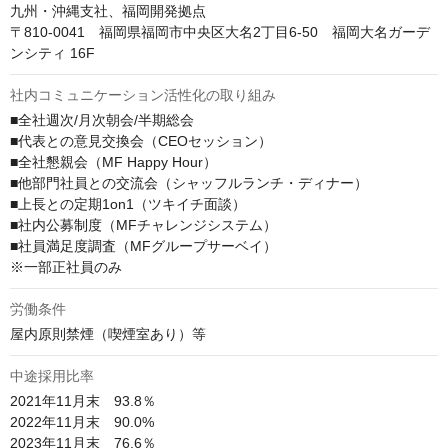
九州・沖縄支社、福岡開発拠点

〒810-0041　福岡県福岡市中央区大名2丁目6-50　福岡大名ガーデ
ンシティ 16F
社内コミュニケーション活性化の取り組み
■全社週次/月次朝会/半期総会

■代表との意見交換会（CEOセッション）

■全社懇親会（MF Happy Hour）

■他部門社員との交流会（シャッフルランチ・ディナー）

■上長との定期1on1（ツキイチ面談）

■社内公募制度（MFチャレンジシステム）

■社員満足度調査（MFグループサーベイ）

※一部正社員のみ
労働条件
屋内原則禁煙（喫煙室あり）等
中途採用比率
2021年11月末　93.8％

2022年11月末　90.0%

2023年11月末　76.6％
