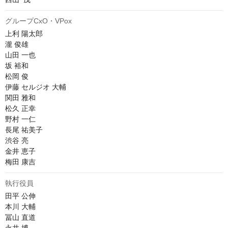
グループCxO・VPox
上利 陽太郎

瀧 俊雄

山田 一也

坂 裕和

松岡 俊

伊藤 セルジオ 大輔

関田 雅和

松久 正幸

野村 一仁

長尾 祐美子

渋谷 亮

金井 恵子

梅田 康吉
執行役員
田平 公伸

本川 大輔

冨山 直道
