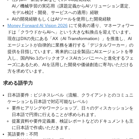
AI／機械学習の実応用（課題定義からAIソリューション選定、
モデル検討・開発、サービスへの適用）経験
AIの開発経験もしくはAIツールを使用した開発経験
Money Forward AI Vision 2026
にて発表の通り、マネーフォワー
ドは「クラウドからAIへ」という大きな転換点を迎えています。
現在はDXの先にある「AX（AI Transformation）」を推進し、AI
エージェントが自律的に業務を遂行する「デジタルワーカー」の
提供を目指しています。将来的には全製品にAIエージェントを導
入し、国内No.1のバックオフィスAIカンパニーへと進化するフェ
ーズにあるため、AIを活用した開発や価値創造に寄与いただける
方を求めています。
求める語学力
日本語要件：ビジネスレベル（流暢、クライアントとのコミュニ
ケーションも日本語で対応可能なレベル）
要件ヒアリングやワークショップ、日々のディスカッションを
日本語で円滑に行えることが求められます。
提案資料や要件定義書、検証レポートなどのドキュメントも主
に日本語で作成いただきます。
英語要件：不問