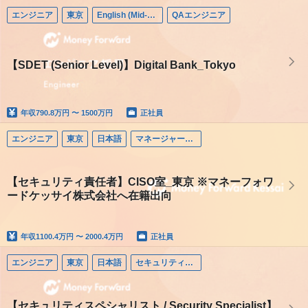
エンジニア
東京
English (Mid-career)
QAエンジニア
【SDET (Senior Level)】Digital Bank_Tokyo
年収
790.8万円 〜 1500万円
正社員
エンジニア
東京
日本語
マネージャー（エンジニア）
【セキュリティ責任者】CISO室_東京 ※マネーフォワ
ードケッサイ株式会社へ在籍出向
年収
1100.4万円 〜 2000.4万円
正社員
エンジニア
東京
日本語
セキュリティエンジニア
【セキュリティスペシャリスト / Security Specialist】