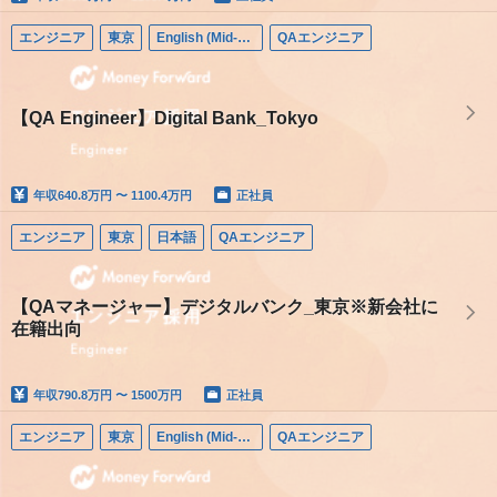
エンジニア
東京
English (Mid-career)
QAエンジニア
【QA Engineer】Digital Bank_Tokyo
年収
640.8万円 〜 1100.4万円
正社員
エンジニア
東京
日本語
QAエンジニア
【QAマネージャー】デジタルバンク_東京※新会社に
在籍出向
年収
790.8万円 〜 1500万円
正社員
エンジニア
東京
English (Mid-career)
QAエンジニア