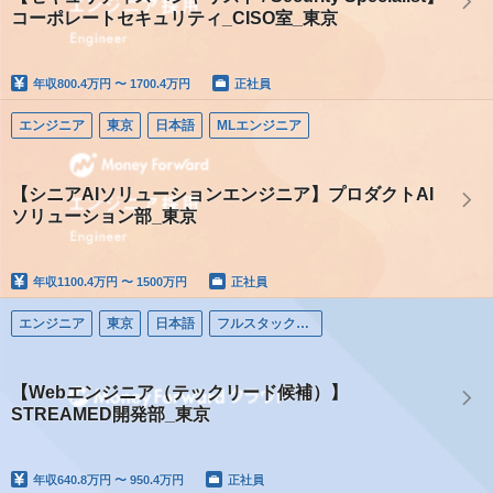
コーポレートセキュリティ_CISO室_東京
年収
800.4万円 〜 1700.4万円
正社員
エンジニア
東京
日本語
MLエンジニア
【シニアAIソリューションエンジニア】プロダクトAI
ソリューション部_東京
年収
1100.4万円 〜 1500万円
正社員
エンジニア
東京
日本語
フルスタックエンジニア
【Webエンジニア（テックリード候補）】
STREAMED開発部_東京
年収
640.8万円 〜 950.4万円
正社員