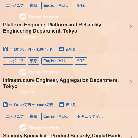
エンジニア
東京
English (Mid-career)
SRE
Platform Engineer, Platform and Reliability
Engineering Department, Tokyo
年収
640.8万円 〜 1100.4万円
正社員
エンジニア
東京
English (Mid-career)
SRE
Infrastructure Engineer, Aggregation Department,
Tokyo
年収
640.8万円 〜 1000.8万円
正社員
エンジニア
東京
English (Mid-career)
セキュリティエンジニア
Security Specialist - Product Security, Digital Bank,