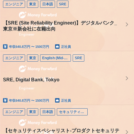
エンジニア
東京
日本語
SRE
【SRE (Site Reliability Engineer)】デジタルバンク_
東京※新会社に在籍出向
年収
640.8万円 〜 1500万円
正社員
エンジニア
東京
English (Mid-career)
SRE
SRE, Digital Bank, Tokyo
年収
640.8万円 〜 1500万円
正社員
エンジニア
東京
日本語
セキュリティエンジニア
【セキュリティスペシャリスト-プロダクトセキュリテ