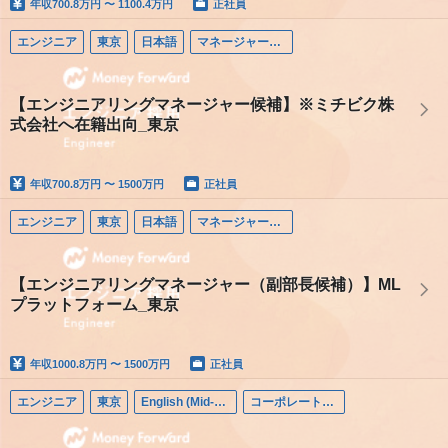
年収
700.8万円 〜 1100.4万円
正社員
エンジニア
東京
日本語
マネージャー（エンジニア）
【エンジニアリングマネージャー候補】※ミチビク株
式会社へ在籍出向_東京
年収
700.8万円 〜 1500万円
正社員
エンジニア
東京
日本語
マネージャー（エンジニア）
【エンジニアリングマネージャー（副部長候補）】ML
プラットフォーム_東京
年収
1000.8万円 〜 1500万円
正社員
エンジニア
東京
English (Mid-career)
コーポレートエンジニア