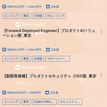
年収
700.8万円 〜 1100.4万円
正社員
エンジニア
東京
日本語
AIエンジニア
【Forward Deployed Engineer】プロダクトAIソリュ
ーション部_東京
年収
650.4万円 〜 1100.4万円
正社員
エンジニア
東京
日本語
マネージャー（エンジニア）
【副部長候補】プロダクトセキュリティ_CISO室_東京
年収
1000.8万円 〜 1500万円
正社員
エンジニア
東京
English (Mid-career)
セキュリティエンジニア