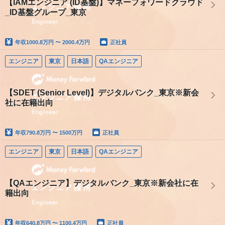
【IAMエンジニア (ID基盤)】マネーフォワードクラウド
_ID基盤グループ_東京
年収
1000.8万円 〜 2000.4万円
正社員
エンジニア
東京
日本語
QAエンジニア
【SDET (Senior Level)】デジタルバンク_東京※新会
社に在籍出向
年収
790.8万円 〜 1500万円
正社員
エンジニア
東京
日本語
QAエンジニア
【QAエンジニア】デジタルバンク_東京※新会社に在
籍出向
年収
640.8万円 〜 1100.4万円
正社員