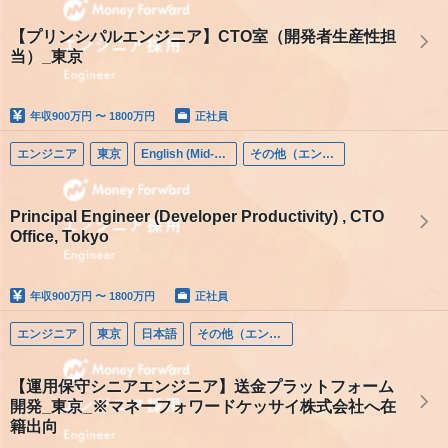
【プリンシパルエンジニア】CTO室（開発者生産性担
当）_東京
年収
900万円 〜 1800万円
正社員
エンジニア
東京
English (Mid-career)
その他（エンジニア）
Principal Engineer (Developer Productivity) , CTO
Office, Tokyo
年収
900万円 〜 1800万円
正社員
エンジニア
東京
日本語
その他（エンジニア）
【運用保守シニアエンジニア】送金プラットフォーム
開発_東京_※マネーフォワードケッサイ株式会社へ在
籍出向