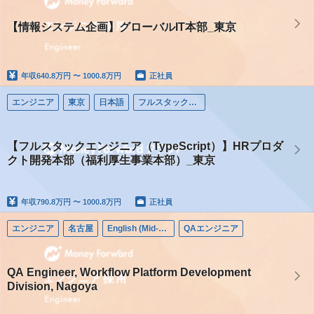
【情報システム企画】グローバルIT本部_東京
年収
640.8万円 〜 1000.8万円
正社員
エンジニア
東京
日本語
フルスタックエンジニア
【フルスタックエンジニア（TypeScript）】HRプロダ
クト開発本部（福利厚生事業本部）_東京
年収
790.8万円 〜 1000.8万円
正社員
エンジニア
名古屋
English (Mid-career)
QAエンジニア
QA Engineer, Workflow Platform Development
Division, Nagoya