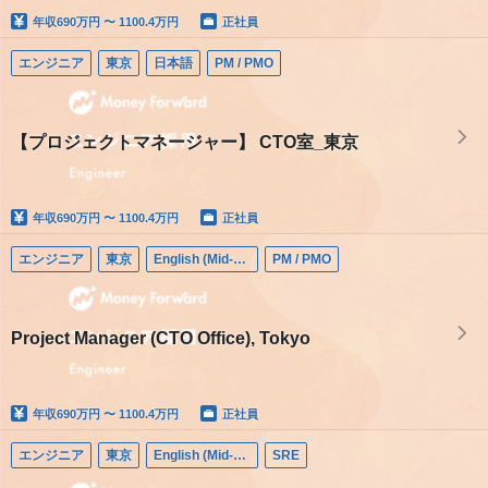
年収
690万円 〜 1100.4万円
正社員
エンジニア
東京
日本語
PM / PMO
【プロジェクトマネージャー】 CTO室_東京
年収
690万円 〜 1100.4万円
正社員
エンジニア
東京
English (Mid-career)
PM / PMO
Project Manager (CTO Office), Tokyo
年収
690万円 〜 1100.4万円
正社員
エンジニア
東京
English (Mid-career)
SRE