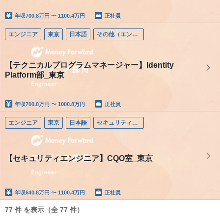
年収
700.8万円 〜 1100.4万円
正社員
エンジニア
東京
日本語
その他（エンジニア）
【テクニカルプログラムマネージャー】Identity
Platform部_東京
年収
700.8万円 〜 1000.8万円
正社員
エンジニア
東京
日本語
セキュリティエンジニア
【セキュリティエンジニア】CQO室_東京
年収
640.8万円 〜 1100.4万円
正社員
77 件 を表示（全 77 件）