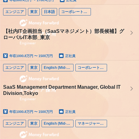
エンジニア
東京
日本語
コーポレートエンジニア
【社内IT企画担当（SaaSマネジメント）部長候補】グ
ローバルIT本部_東京
年収
1000.8万円 〜 1500万円
正社員
エンジニア
東京
English (Mid-career)
コーポレートエンジニア
SaaS Management Department Manager, Global IT
Division,Tokyo
年収
1000.8万円 〜 1500万円
正社員
エンジニア
東京
English (Mid-career)
マネージャー（エンジニア）