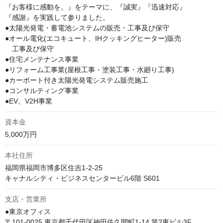
『お客様に感動を。』をテーマに、『誠実』『迅速対応』

『感謝』を実践して参りました。

●太陽光発電・蓄電池システムの販売・工事及び保守

●オール電化(エコキュート、IHクッキングヒーター)販売

　工事及び保守

●住宅メンテナンス事業

●リフォーム工事業(屋根工事・塗装工事・水廻り工事)

●カーポート付き太陽光発電システム販売施工

●コンサルティング事業

●EV、V2H事業
資本金
5,000万円
本社住所
福岡県福岡市博多区住吉1-2-25

キャナルシティ・ビジネスセンタービル6階 S601
支店・営業所
●東京オフィス

〒101-0025 東京都千代田区神田佐久間町1-14 第2東ビル3F
