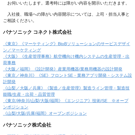
お伺いいたします。選考時には障がい内容を開示いただきます。
入社後、職場への障がい内容開示については、上司・担当人事と
ご相談ください。
パナソニック コネクト株式会社
《東京》《マーケティング》BtoBソリューションのサービスデザイ
ン／マーケティング
《大阪》《生産管理事務》航空機向け機内システムの生産管理・出
荷事務
《大阪／福岡》《設計開発》産業用機器/業務用機器の設計開発
《東京／神奈川》《SE》フロントSE・業務アプリ開発・システム設
計開発
《山梨／大阪／兵庫》《製造／生産管理》製造ライン管理・製造技
能職/生産・出荷・品質管理
《東京/神奈川/山梨/大阪/福岡》《エンジニア》技術/SE ※オープ
ンポジション
《山梨/大阪/兵庫/福岡》オープンポジション
パナソニック株式会社