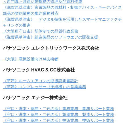
＜西門真＞調達活動指標の管理及び資料作成
《滋賀県草津市》家電製品の原材料・制御デバイス・キーデバイス
部品の契約業務の集約業務対応
《滋賀県草津市》 デジタル技術を活用したスマートマニファクチ
ャリングの推進
《大阪府守口市》新体制での品質行政業務
《滋賀県草津市》組込製品のソフトウエアの開発支援
パナソニック エレクトリックワークス株式会社
《大阪》電気設備向けAI技術者
パナソニック HVAC & CC株式会社
《草津》ルームエアコンの取扱説明書設計
《草津》コンプレッサー（圧縮機）の営業業務
パナソニック エナジー株式会社
《守口・洲本・徳島・二色の浜》事務業務、事務サポート業務
《守口・洲本・徳島・二色の浜》製造業務、製造サポート業務
《守口・洲本・徳島・二色の浜》技術業務、技術サポート業務