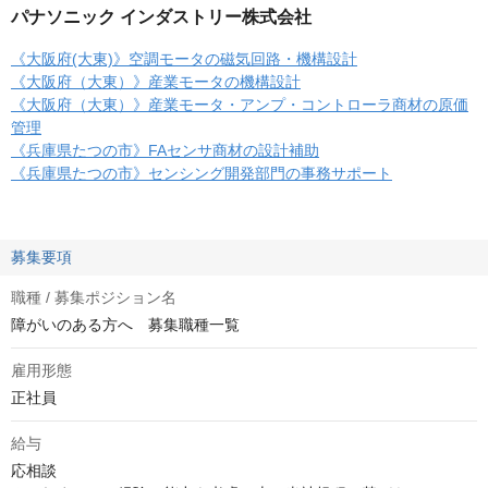
パナソニック インダストリー株式会社
《大阪府(大東)》空調モータの磁気回路・機構設計
《大阪府（大東）》産業モータの機構設計
《大阪府（大東）》産業モータ・アンプ・コントローラ商材の原価
管理
《兵庫県たつの市》FAセンサ商材の設計補助
《兵庫県たつの市》センシング開発部門の事務サポート
募集要項
職種 / 募集ポジション名
障がいのある方へ 募集職種一覧
雇用形態
正社員
給与
応相談