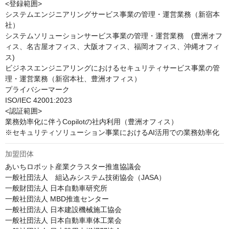
<登録範囲>

システムエンジニアリングサービス事業の管理・運営業務（新宿本
社）

システムソリューションサービス事業の管理・運営業務　(豊洲オフ
ィス、名古屋オフィス、大阪オフィス、福岡オフィス、沖縄オフィ
ス)

ビジネスエンジニアリングにおけるセキュリティサービス事業の管
理・運営業務（新宿本社、豊洲オフィス）

プライバシーマーク

ISO/IEC 42001:2023

<認証範囲>

業務効率化に伴うCopilotの社内利用（豊洲オフィス）

※セキュリティソリューション事業におけるAI活用での業務効率化
加盟団体
あいちロボット産業クラスター推進協議会

一般社団法人　組込みシステム技術協会（JASA）

一般財団法人 日本自動車研究所

一般社団法人 MBD推進センター

一般社団法人 日本建設機械施工協会

一般社団法人 日本自動車車体工業会
