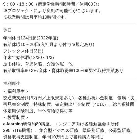
9：00～18：00（所定労働時間8時間／休憩60分） 

※プロジェクトにより変動の可能性がございます。

※残業時間は月平均19時間です。
休日
年間休日124日超(2022年度)

有給休暇10～20日(入社月より付与※規定あり)

フレックス休日(3日)

年末年始休暇(12/30～1/3)

慶弔休暇、育児休暇、介護休暇　他

有給取得率80.3%/産休・育休取得率100%※男性取得実績あり
福利厚生
＜福利厚生＞

交通費支給(月5万円／上限規定あり)、各種お祝い金制度、傷病・災
害見舞金制度、持株制度、確定拠出年金制度（401k）、総合福祉団
体定期保険制度、半休有給取得可等

＜教育制度＞

e-learning研修約80講座、エンジニア向け各種勉強会＆研修
295（IT&機電）、集合型ビジネス研修、階級別研修、公募型研修、
資格取得支援制度、年間10万円まで書籍購入等補助
