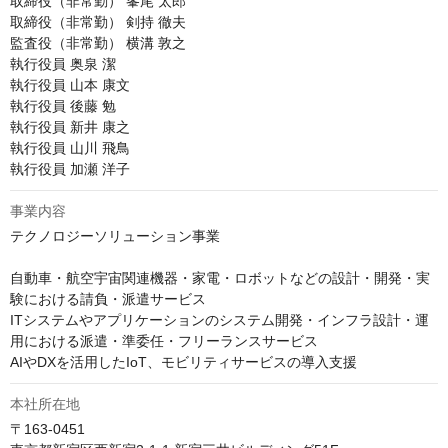
取締役（非常勤） 峯尾 太郎

取締役（非常勤） 剣持 徹夫

監査役（非常勤） 横溝 敦之

執行役員 奥泉 潔

執行役員 山本 康文

執行役員 後藤 勉

執行役員 新井 康之

執行役員 山川 飛鳥

執行役員 加瀬 洋子
事業内容
テクノロジーソリューション事業

自動車・航空宇宙関連機器・家電・ロボットなどの設計・開発・実
験における請負・派遣サービス

ITシステムやアプリケーションのシステム開発・インフラ設計・運
用における派遣・準委任・フリーランスサービス

AIやDXを活用したIoT、モビリティサービスの導入支援 
本社所在地
〒163-0451
