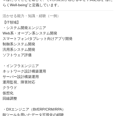
らくWell-being”と定義しています。
活かせる能力・知識・経験（一例）
【IT領域】

・システム開発エンジニア

Web系・オープン系システム開発

スマートフォン/タブレット向けアプリ開発

制御系システム開発

汎用系システム開発

ソフトウェア評価

・インフラエンジニア

ネットワーク設計構築運用

サーバー設計構築運用

運用監視、障害対応

クラウド

仮想化

回線調整

・DXエンジニア（BI/ERP/CRM/RPA）

BIツールを用いたデータ可視化の経験
