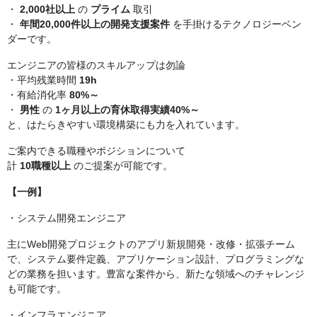
・
2,000社以上
の
プライム
取引
・
年間20,000件以上の開発支援案件
を手掛けるテクノロジーベン
ダーです。
エンジニアの皆様のスキルアップは勿論
・平均残業時間
19h
・有給消化率
80%～
・
男性
の
1ヶ月以上の育休取得実績40%～
と、はたらきやすい環境構築にも力を入れています。
ご案内できる職種やポジションについて
計
10職種以上
のご提案が可能です。
【一例】
・システム開発エンジニア
主にWeb開発プロジェクトのアプリ新規開発・改修・拡張チーム
で、システム要件定義、アプリケーション設計、プログラミングな
どの業務を担います。豊富な案件から、新たな領域へのチャレンジ
も可能です。
・インフラエンジニア