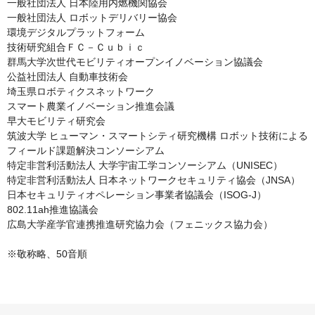
一般社団法人 日本陸用内燃機関協会

一般社団法人 ロボットデリバリー協会

環境デジタルプラットフォーム

技術研究組合ＦＣ－Ｃｕｂｉｃ

群馬大学次世代モビリティオープンイノベーション協議会

公益社団法人 自動車技術会

埼玉県ロボティクスネットワーク

スマート農業イノベーション推進会議

早大モビリティ研究会

筑波大学 ヒューマン・スマートシティ研究機構 ロボット技術による
フィールド課題解決コンソーシアム

特定非営利活動法人 大学宇宙工学コンソーシアム（UNISEC）

特定非営利活動法人 日本ネットワークセキュリティ協会（JNSA）

日本セキュリティオペレーション事業者協議会（ISOG-J）

802.11ah推進協議会

広島大学産学官連携推進研究協力会（フェニックス協力会）

※敬称略、50音順