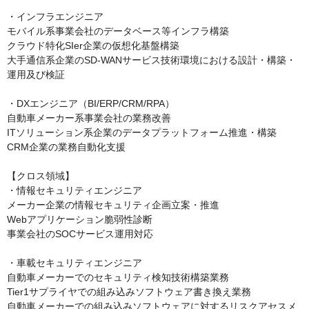
・インフラエンジニア

モバイル系事業会社のデータベース等インフラ構築

クラウド特化SIer企業の仮想化基盤構築

大手通信系企業のSD-WANサービス技術環境における設計・構築・
運用及び検証

・DXエンジニア（BI/ERP/CRM/RPA）

自動車メーカー系事業会社の業務改善

ITソリューション系企業のデータプラットフォーム推進・構築

CRM企業の業務自動化支援

【クロス領域】

・情報セキュリティエンジニア

メーカー企業の情報セキュリティ企画立案・推進

Webアプリケーション脆弱性診断

事業会社のSOCサービス運用対応

・車載セキュリティエンジニア

自動車メーカーでのセキュリティ検知技術構築業務

Tier1サプライヤでの組み込みソフトウェア書き換え業務

自動車メーカーでの組み込みソフトウェアに対するリスクアセスメ