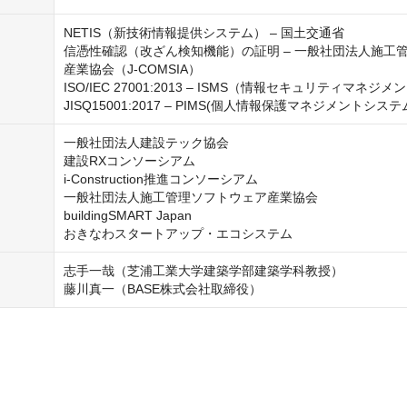
NETIS（新技術情報提供システム） – 国土交通省

信憑性確認（改ざん検知機能）の証明 – 一般社団法人施工
産業協会（J-COMSIA）

ISO/IEC 27001:2013 – ISMS（情報セキュリティマネジ
JISQ15001:2017 – PIMS(個人情報保護マネジメントシステ
一般社団法人建設テック協会

建設RXコンソーシアム

i-Construction推進コンソーシアム

一般社団法人施工管理ソフトウェア産業協会

buildingSMART Japan

おきなわスタートアップ・エコシステム
志手一哉（芝浦工業大学建築学部建築学科教授）

藤川真一（BASE株式会社取締役）