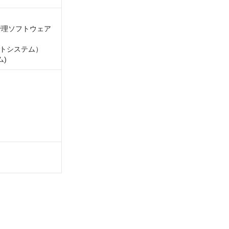
管理ソフトウェア
メントシステム）

ム)