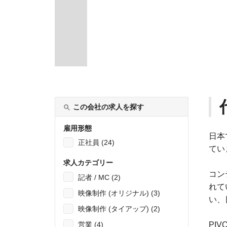
この会社の求人を探す
雇用形態
日本
正社員 (24)
てい
求人カテゴリー
コン
記者 / MC (2)
れて
映像制作 (オリジナル) (3)
い、
映像制作 (タイアップ) (2)
PI
営業 (4)