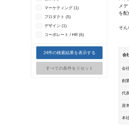
メデ
マーケティング (1)
を配
プロダクト (5)
デザイン (1)
そん
コーポレート / HR (6)
24
件の検索結果を表示する
会
すべての条件をリセット
会
創
代
資
本