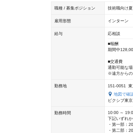
職種 / 募集ポジション
技術職向け夏イン
雇用形態
インターン
給与
応相談
■報酬

期間中128,0
■交通費

通勤可能な場
※遠方からの
勤務地
151-0051
地図で確
ピクシブ東京
10:00 ～ 
勤務時間
下記いずれか
・第一部：202
・第二部：202