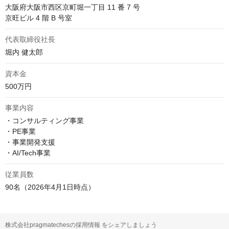
大阪府大阪市西区京町堀一丁目 11 番 7 号

京旺ビル 4 階 B 号室 
代表取締役社長
堀内 健太郎
資本金
500万円
事業内容
・コンサルティング事業

・PE事業

・事業開発支援

従業員数
90名（2026年4月1日時点）
株式会社pragmatechesの採用情報 をシェアしましょう