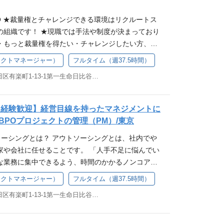
PO ★裁量権とチャレンジできる環境はリクルートス
の組織です！ ★現職では手法や制度が決まっており
・もっと裁量権を得たい・チャレンジしたい方、大
スタッフィングのBPO事業ミッションは「企業様の
ェクトマネージャー）
フルタイム（週37.5時間）
存の業務を外出し・運用を行うではなく、 クライアン
東京都千代田区有楽町1-13-1第一生命日比谷ファースト19F
に合わせて柔軟に手法を変え、ITツール等新しい方
課題解決に最適な提案・設計・運用を行っておりま
シング事業はまだ拡大期となり、派遣事業に次ぐ第二
ト経験歓迎】経営目線を持ったマネジメントに
を入れ、挑戦と成長を続けている事業となります。
BPOプロジェクトの管理（PM）/東京
権を持ってチャレンジすることが出来る風土であり
トソーシングとは？ アウトソーシングとは、社内でや
グループの安定した基盤の両軸を持つ環境となりま
家や会社に任せることです。 「人手不足に悩んでい
プロジェクトのプロジェクトマネジャー兼営業（通称P
な業務に集中できるよう、時間のかかるノンコア業
ロジェクトの管理・運用の最高責任者をご担当いただ
動化やDXを取り入れて効率化したいけどやり方が分
ト全体の収支・進行管理（統合・コスト管理） SV・
ェクトマネージャー）
フルタイム（週37.5時間）
業が抱える様々な悩みに対し、ダイレクトに解決へ導
ト（人員配置や育成・フォロー） 担当クライアント
東京都千代田区有楽町1-13-1第一生命日比谷ファースト19F
です。 組織概要/BPO 主に事務系の業務（人事・
めの提案及びKPI管理 担当クライアントへのプロ
）をメインに、 様々な業界・業種のクライアント向
拡販営業提案 新規プロジェクトの立ち上げ（目標設
グサービスを展開しています。 弊社アウトソーシン
備のリード） 自組織の後輩育成や企画系業務 など