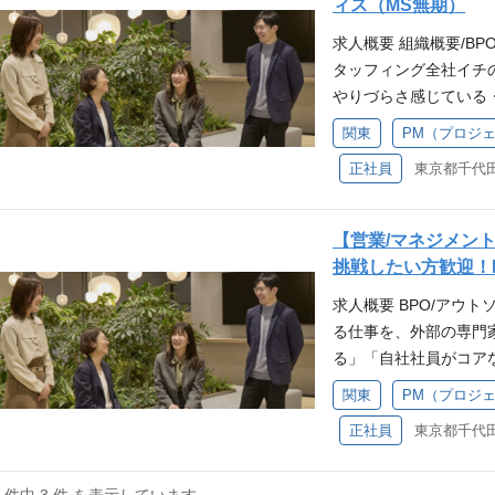
ィス（MS無期）
求人概要 組織概要/B
タッフィング全社イチ
やりづらさ感じている
歓迎です！ リクルート
関東
PM（プロジ
生産性向上」 ただ既
正社員
ト企業様の課題や希望
法を積極的に取り入れ
す。 弊社アウトソー
【営業/マネジメン
の柱として現在全社力
挑戦したい方歓迎！
成長期の環境下で裁量
求人概要 BPO/アウ
ながら、 リクルート
る仕事を、外部の専門
す。 業務内容 BPO
る」「自社社員がコア
M）として、 複数プ
務を削減したい」「自
きます。 プロジェク
関東
PM（プロジ
からない」 などの企
スタッフのマネジメン
正社員
くことができるサービス
への品質向上・改善のた
総務・経理など・・・
ジェクト拡大に向けた
けに、アウトソーシン
定や体制構築・土台整