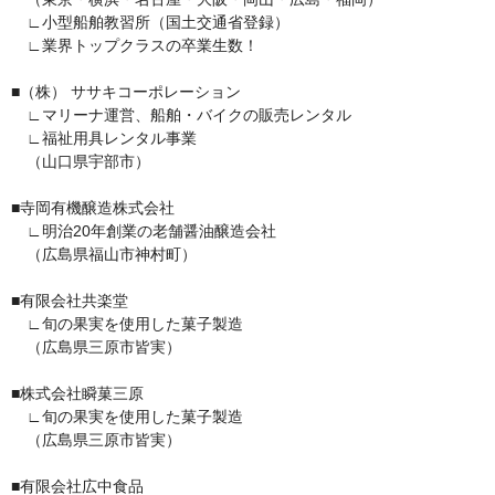
　∟小型船舶教習所（国土交通省登録）

　∟業界トップクラスの卒業生数！

■（株） ササキコーポレーション

　∟マリーナ運営、船舶・バイクの販売レンタル

　∟福祉用具レンタル事業

　（山口県宇部市）

■寺岡有機醸造株式会社

　∟明治20年創業の老舗醤油醸造会社

　（広島県福山市神村町）

■有限会社共楽堂

　∟旬の果実を使用した菓子製造

　（広島県三原市皆実）

■株式会社瞬菓三原

　∟旬の果実を使用した菓子製造

　（広島県三原市皆実）

■有限会社広中食品
