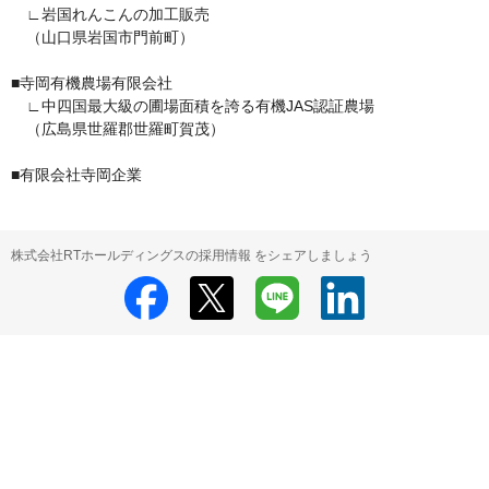
　∟岩国れんこんの加工販売

　（山口県岩国市門前町）

■寺岡有機農場有限会社

　∟中四国最大級の圃場面積を誇る有機JAS認証農場

　（広島県世羅郡世羅町賀茂）

■有限会社寺岡企業
株式会社RTホールディングスの採用情報 をシェアしましょう