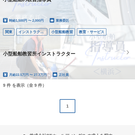
時給
1,500円 〜 2,000円
業務委託
関東
インストラクター／小型船舶
小型船舶教習
教育・サービス
小型船舶教習所インストラクター
月給
22.5万円 〜 27.3万円
正社員
9 件 を表示（全 9 件）
1