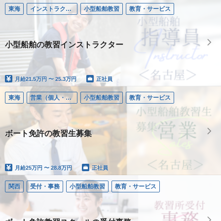
東海
インストラクター／小型船舶
小型船舶教習
教育・サービス
小型船舶の教習インストラクター
月給
21.5万円 〜 25.3万円
正社員
東海
営業（個人・法人）
小型船舶教習
教育・サービス
ボート免許の教習生募集
月給
25万円 〜 28.8万円
正社員
関西
受付・事務
小型船舶教習
教育・サービス