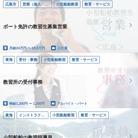
広島市
営業（個人・法人）
小型船舶教習
教育・サービス
ボート免許の教習生募集営業
月給
24万円 〜 28.8万円
正社員
東海
受付・事務
小型船舶教習
教育・サービス
教習所の受付事務
時給
1,200円 〜 1,200円
アルバイト・パート
東海
インストラクター／小型船舶
小型船舶教習
教育・サービス
小型船舶の教習指導員