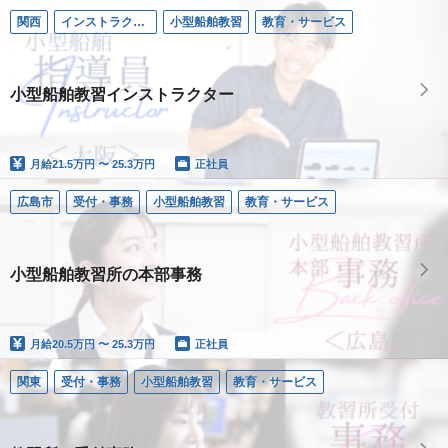
関西
インストラクター／小型船舶
小型船舶教習
教育・サービス
小型船舶教習インストラクター
月給
21.5万円 〜 25.3万円
正社員
広島市
受付・事務
小型船舶教習
教育・サービス
小型船舶教習所の本部事務
月給
20.5万円 〜 25.3万円
正社員
関東
受付・事務
小型船舶教習
教育・サービス