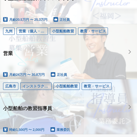
月給
20.5万円 〜 25.3万円
正社員
九州
営業（個人・法人）
小型船舶教習
教育・サービス
営業
月給
24万円 〜 30.8万円
正社員
広島市
インストラクター／小型船舶
小型船舶教習
教育・サービス
小型船舶の教習指導員
時給
1,500円 〜 2,000円
業務委託