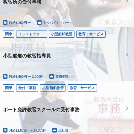
教習所の受付事務
時給
1,250円 〜
アルバイト・パート
関東
インストラクター／小型船舶
小型船舶教習
教育・サービス
小型船舶の教習指導員
時給
1,500円 〜 2,000円
業務委託
関東
受付・事務
小型船舶教習
教育・サービス
ボート免許教習スクールの受付事務
月給
22.5万円 〜 28.3万円
正社員