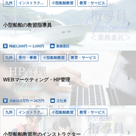
九州
インストラクター／小型船舶
小型船舶教習
教育・サービス
小型船舶の教習指導員
時給
1,500円 〜 2,000円
業務委託
九州
受付・事務
小型船舶教習
教育・サービス
WEBマーケティング・HP管理
月給
20.5万円 〜 25万円
正社員
九州
インストラクター／小型船舶
小型船舶教習
教育・サービス
小型船舶教習所のインストラクター