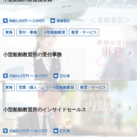
時給
1,350円 〜 2,000円
業務委託
東海
受付・事務
小型船舶教習
教育・サービス
小型船舶教習所の受付事務
月給
21.5万円 〜 26.3万円
正社員
東海
営業（個人・法人）
小型船舶教習
教育・サービス
小型船舶教習所のインサイドセールス
月給
21.5万円 〜 26.3万円
正社員