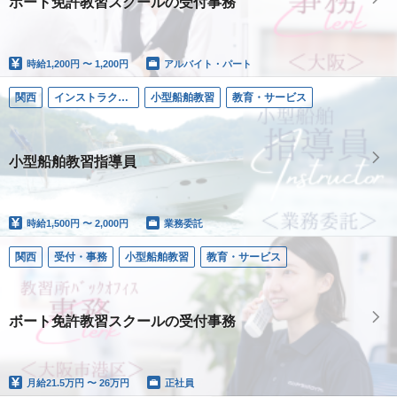
ボート免許教習スクールの受付事務
時給
1,200円 〜 1,200円
アルバイト・パート
関西
インストラクター／小型船舶
小型船舶教習
教育・サービス
小型船舶教習指導員
時給
1,500円 〜 2,000円
業務委託
関西
受付・事務
小型船舶教習
教育・サービス
ボート免許教習スクールの受付事務
月給
21.5万円 〜 26万円
正社員