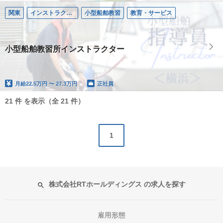
関東
インストラクター／小型船舶
小型船舶教習
教育・サービス
小型船舶教習所インストラクター
月給
22.5万円 〜 27.3万円
正社員
21 件 を表示（全 21 件）
1
株式会社RTホールディングス の求人を探す
雇用形態