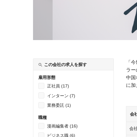
「今
この会社の求人を探す
ラー
雇用形態
中国
に加
正社員 (17)
インターン (7)
業務委託 (1)
会
職種
漫画編集者 (16)
会
ビジネス職 (6)