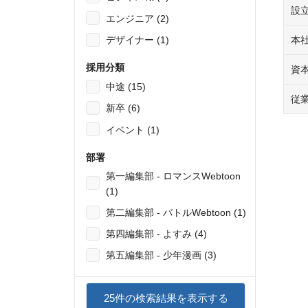
設
エンジニア (2)
デザイナー (1)
本
採用分類
資
中途 (15)
従
新卒 (6)
イベント (1)
部署
第一編集部 - ロマンスWebtoon
(1)
第二編集部 - バトルWebtoon (1)
第四編集部 - よすみ (4)
第五編集部 - 少年漫画 (3)
25
件の検索結果を表示する