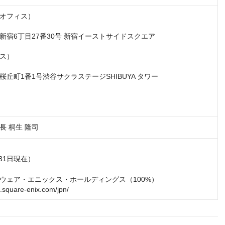
オフィス）

宿6丁目27番30号 新宿イーストサイドスクエア 

ス）

丘町1番1号渋谷サクラステージSHIBUYA タワー

長 桐生 隆司
31日現在） 
ウェア・エニックス・ホールディングス（100%）

.square-enix.com/jpn/