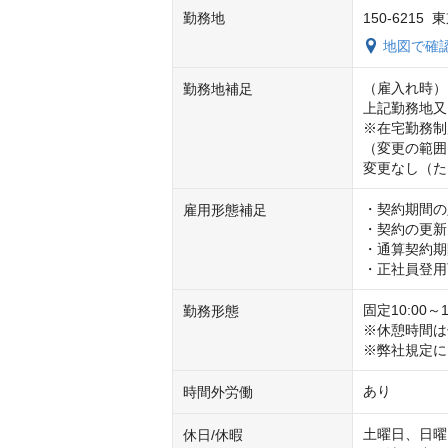
勤務地
150-621
地図で確
（雇入れ時）

勤務地補足
上記勤務地又
※在宅勤務制
（変更の範囲
変更なし（た
・契約期間の
雇用形態補足
・契約の更新
・通算契約期
・正社員登用
固定10:00～18
勤務形態
※休憩時間は
※弊社規定に
あり
時間外労働
土曜日、日曜
休日/休暇