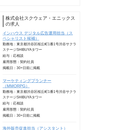
株式会社スクウェア・エニックス
の求人
インハウス デジタル広告運用担当（ス
ペシャリスト候補）
勤務地：東京都渋谷区桜丘町1番1号渋谷サクラ
ステージSHIBUYAタワー
給与：
応相談
雇用形態：契約社員
掲載日：
30+日
前に掲載
マーケティングプランナー
（MMORPG）
勤務地：東京都渋谷区桜丘町1番1号渋谷サクラ
ステージSHIBUYAタワー
給与：
応相談
雇用形態：契約社員
掲載日：
30+日
前に掲載
海外販売促進担当（アシスタント）