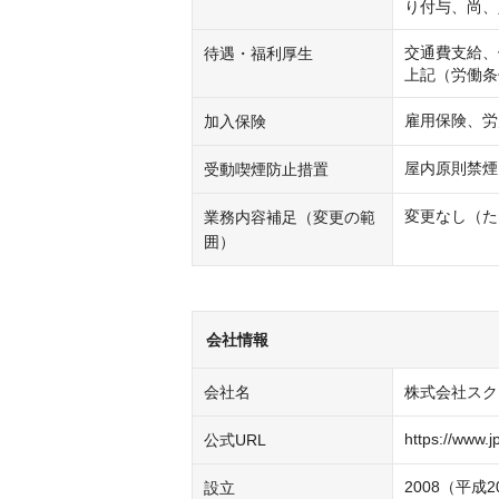
り付与、尚、
交通費支給、
待遇・福利厚生
上記（労働条
雇用保険、労
加入保険
屋内原則禁煙
受動喫煙防止措置
変更なし（た
業務内容補足（変更の範
囲）
会社情報
会社名
株式会社スク
https://www.j
公式URL
2008（平成2
設立