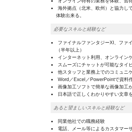
オンライン特有の業務を体験、習
海外拠点（北米、欧州）と協力し
体験出来る。
必要なスキルと経験など
ファイナルファンタジーXI、ファ
（半年以上）
インターネット利用、オンライン
スムーズにチャットが可能なタイ
他スタッフと業務上でのコミュニ
Word／Excel／PowerPoint
画像加工ソフトで簡単な画像加工
日本語で正しくわかりやすい文章
あると望ましいスキルと経験など
同業他社での職務経験
電話、メール等によるカスタマー