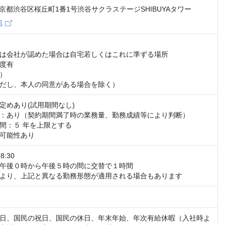
5 東京都渋谷区桜丘町1番1号渋谷サクラステージSHIBUYAタワー
認
は会社が認めた場合は自宅若しくはこれに準ずる場所

度有

）

だし、本人の同意がある場合を除く）
定めあり(試用期間なし)

：あり（契約期間満了時の業務量、勤務成績等により判断）

間：５ 年を上限とする

可能性あり
:30

午後０時から午後５時の間に交替で１時間

より、上記と異なる勤務形態が適用される場合もあります
日、国民の祝日、国民の休日、年末年始、年次有給休暇（入社時よ