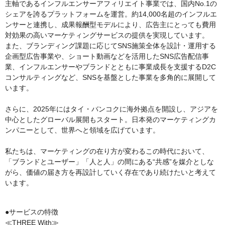
主軸であるインフルエンサーアフィリエイト事業では、国内No.1の
シェアを誇るプラットフォームを運営。約14,000名超のインフルエ
ンサーと連携し、成果報酬型モデルにより、広告主にとっても費用
対効果の高いマーケティングサービスの提供を実現しています。
また、ブランディング課題に応じてSNS施策全体を設計・運用する
企画型広告事業や、ショート動画などを活用したSNS広告配信事
業、インフルエンサーやブランドとともに事業成長を支援するD2C
コンサルティングなど、SNSを基盤とした事業を多角的に展開して
います。
さらに、2025年にはタイ・バンコクに海外拠点を開設し、アジアを
中心としたグローバル展開もスタート。日本発のマーケティングカ
ンパニーとして、世界へと領域を広げています。
私たちは、マーケティングの在り方が変わるこの時代において、
「ブランドとユーザー」「人と人」の間にある“共感”を媒介としな
がら、価値の届き方を再設計していく存在であり続けたいと考えて
います。
●サービスの特徴
≪THREE With≫