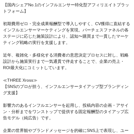
【国内シェアNo.1のインフルエンサー特化型アフィリエイトプラッ
トフォーム】
初期費用ゼロ・完全成果報酬型で導入しやすく、CV獲得に直結する
インフルエンサーマーケティングを実現。パーチェスファネルの各
ステージに応じた施策設計により、認知〜購買まで一貫したマーケ
ティング戦略の実行を支援します。
近年、複雑化・多様化する消費者の意思決定プロセスに対し、戦略
設計から施策実行まで一気通貫で伴走することで、企業の売上・
ROI最大化にコミットしています。
≪THREE Xross≫
【SNSのプロが担う、インフルエンサータイアップ型ブランディン
グ支援】
影響力のあるインフルエンサーを起用し、投稿内容の企画・アサイ
ン・分析までをワンストップで提供する固定報酬型のタイアップ広
告モデル（純広告）です。
企業の世界観やブランドメッセージを的確にSNS上で表現し、ユー