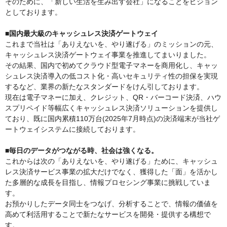
そのために、「新しい生活を生み出す会社」になることをビジョン
としております。
■国内最大級のキャッシュレス決済ゲートウェイ
これまで当社は「ありえないを、やり遂げる」のミッションの元、
キャッシュレス決済ゲートウェイ事業を推進してまいりました。
その結果、国内で初めてクラウド型電子マネーを商用化し、キャッ
シュレス決済導入の低コスト化・高いセキュリティ性の担保を実現
するなど、業界の新たなスタンダードをけん引しております。
現在は電子マネーに加え、クレジット、QR・バーコード決済、ハウ
スプリペイド等幅広くキャッシュレス決済ソリューションを提供し
ており、既に国内累積110万台(2025年7月時点)の決済端末が当社ゲ
ートウェイシステムに接続しております。
■毎日のデータがつながる時、社会は強くなる。
これからは次の「ありえないを、やり遂げる」ために、キャッシュ
レス決済サービス事業の拡大だけでなく、獲得した「面」を活かし
た多層的な成長を目指し、情報プロセシング事業に挑戦していま
す。
お預かりしたデータ同士をつなげ、分析することで、情報の価値を
高めて利活用することで新たなサービスを開発・提供する構想で
す。