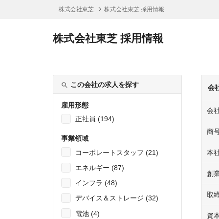
株式会社東芝
株式会社東芝 採用情報
株式会社東芝 採用情報
この会社の求人を探す
会
雇用形態
会
正社員 (194)
商
事業領域
コーポレートスタッフ (21)
本
エネルギー (87)
創
インフラ (48)
取
デバイス＆ストレージ (32)
電池 (4)
資