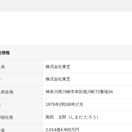
社情報
社名
株式会社東芝
株式会社東芝
号
神奈川県川崎市幸区堀川町72番地34
社所在地
1875年(明治8年)7月
業
島田　太郎（しまだ たろう）
締役社長
2,014億4,900万円
本金