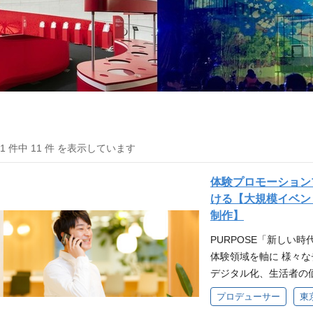
11 件中 11 件 を表示しています
体験プロモーション
ける【大規模イベン
制作】
PURPOSE「新しい
体験領域を軸に 様々な
デジタル化、生活者の
ても、変わらずに大切
プロデューサー
東
軟に適応し最適なかた