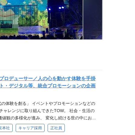
プロデューサー／人の心を動かす体験を手掛
ト・デジタル等、統合プロモーションの企画
時代の体験を創る」 イベントやプロモーションなどの
チャレンジに取り組んできたTOW。 社会・生活の
価値観の多様化が進み、 変化し続ける世の中におい
にしていくこと。 時代や世の中の変化に応じて、柔
京本社
キャリア採用
正社員
ちに変えていくこと。 TOWは、普遍的な強みである