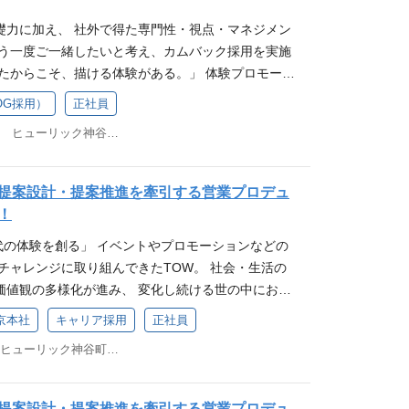
活発にコミュニケーションが取られていて、日常的
します。 具体的な仕事内容 プロモーション領域にお
動車や通信、飲料、食品、消費財など多岐にわたり
を仕事に活かしていける創造力や発想力のある方 ●
 オフラインとオンラインをシームレスに行き来する
質問・相談や、勉強会があります。また、社内で
コンテンツの制作プロデュース業務を一貫してお任
イベント・デジタル・PR・映像と案件によってさま
礎力に加え、 社外で得た専門性・視点・マネジメン
好奇心をもって、デザインワークに取り組める方 ●
ある情緒や感性に訴えかける「体験価値」は、 デジ
と銘打って、実施案件から優れた案件を取り上げ表
は、クライアント及び広告代理店への企画提案、各協
事はクライアントの課題を解決することです。だから
もう一度ご一緒したいと考え、カムバック採用を実施
で、協力会社と円滑にコミュニケーションをとり、
時代においても 成果の最大化に向けて有効に作用す
ど、社内で学び合う文化もあります。 東証スタンダ
ーとの番組・コンテンツ制作進行業務です。 求める
ない提案が求められています。クライアントもその
出たからこそ、描ける体験がある。」 体験プロモーシ
げながら取りまとめることができる方 やりがい 商品
おります。 その体験価値をコアとしたプランニング
盤の安定性 企業経営の安定性を測る指標と言われる
・番組プロデューサーおよび配信・番組ディレクター
、同じプロジェクトは一つもありません。イベント
づくり」や「演出」ではなく、 ブランドと人の関係性
度・ロイヤリティ向上、ひいてはクライアントの売
OG採用）
正社員
して、 「魅力的なコンテンツを創る力」と「プラッ
（2025年6月30日時点） 安定した基盤と社会的な信
●新しいことに好奇心旺盛で、様々な事に興味がある
ン、プラットフォーム販促、デジタル制作、映像制
る仕事です。 一方で、業界も表現手法も大きく進化
ただくことがミッションです。 案件の多くは、世間
る力」を発揮することで、 新規顧客の獲得、既存顧
東京都港区虎ノ門4-3-13 ヒューリック神谷町ビル3階
ャレンジングな姿勢を持ち続けられています。 アピ
張り、新しいものを発見し、それを仕事に活かしてい
のための手法は無限大。何が最適なのか考え抜く難し
SNS、IP、コミュニティ、サステナビリティ…。 社
多く、ご自身の手がけたものが世の中にアウトプッ
献し、 クライアントの成果の最大化を追求します。
のうちから裁量を持って活躍できる 当社には、若手の
ある方 ●幅広い商材に対して、好奇心をもって、デ
白さがあります。 ２.社内外のプロフェッショナルと
ることで、 体験はもっと立体的に、もっと強くなる
知される瞬間が最大のやりがいです。 学び合う環境
的価値・感性的価値・機能的価値を含めて顧客心理
の先頭に立たせてもらえる、「任せてもらえる」カ
める方 ●チームで作り上げるので、協力会社と円滑
きる 当社では、プロデューサー、デジタルアクティ
す。 募集職種 カムバック採用（プロデューサー／プ
メント向けの研修などを行っているのはもちろん、
提案設計・提案推進を牽引する営業プロデュ
します。 具体的な仕事内容 ・プロモーション領域に
もちろん、その分責任もプレッシャーもあります
をとり、案件のクオリティをあげながら取りまとめ
ーサー、プランナーの他に、映像プロデューサーや
ト職 ほか） ※職種・役割はご経験に応じて相談可
ョンが取られていて、日常的に社内連絡ツールでの
！
動画、SNS広告などの映像コンテンツ制作のプロジェ
トに向き合い、困ったときには助けてくれる先輩や
りがい 商品やクライアントの認知度・ロイヤリティ向
データサイエンティストなど幅広い職種の社員が活
験プロモーションを軸に、空間・イベント・デジタ
があります。 また、社内で「体験デザイン大賞」と
・クライアントや広告代理店との折衝、要件ヒアリン
する必要はありません。若手のうちからさまざまな
時代の体験を創る」 イベントやプロモーションなどの
ントの売上拡大へとつなげていただくことがミッシ
社外の各分野のプロフェッショナルの方と一緒に仕
域を横断した「体験デザイン」を手がけてきました。
ら優れた案件を取り上げ表彰、議論が行われるな
管理、各工程のスケジュール調整、外部の協力会社の
裁量を持って活躍するからこそ、成長スピードも早
チャレンジに取り組んできたTOW。 社会・生活の
くは、世間の認知度が高いものが多く、ご自身の手が
プロジェクトごとに社内外のメンバーと最適なチー
クトの高度化に伴い、過去に当社で培った基礎力に
もあります。 アピールポイント 1 .手掛ける案件
ル さらに、完パケ映像だけではなく大型映像やVRな
案件の幅広さ 当社が手がける業界や業種は、自動車
価値観の多様化が進み、 変化し続ける世の中におい
ウトプットされ、多くの方に認知される瞬間が最大
仕事に向き合っています。 下記にて、TOWへ転職し
門性・視点・マネジメント経験を持つ方と、 もう一度
ける業界や業種は、自動車や通信、飲料、食品、消
やデジタル技術を活用した映像体験の企画立案、制
消費財など多岐にわたります。同時に、手法もイベ
にしていくこと。 時代や世の中の変化に応じて、柔
び合う環境 階層別の研修、マネジメント向けの研修な
ューがご覧いただけます。 ぜひ、転職活動の参考に
カムバック採用を実施します。 仕事内容 ご経験・志
京本社
キャリア採用
正社員
ます。同時に、手法もイベント・デジタル・PR・映
画していただくことを想定しています。 求めるスキ
・映像と案件によってさまざまです。 当社の仕事はク
ちに変えていくこと。 TOWは、普遍的な強みである
ちろん、活発にコミュニケーションが取られてい
幸いです。 ・中途入社者インタビュー・転職体験談
務をお任せします。 イベント・プロモーションの企
ざまです。 当社の仕事はクライアントの課題を解決
ーム立ち上げに自分事として関わり、仕事を自らつく
東京都港区虎ノ門4-3-13ヒューリック神谷町ビル3階
決することです。だからこそ、手法にとらわれない
ながら、 若い力と柔軟な発想力で、新たな可能性を
ツールでの質問・相談や、勉強会があります。 ま
.com/companies/tow/post_articles/366108 ・異業種か
ド体験全体の設計（コンセプト〜体験導線の構築） ク
こそ、手法にとらわれない提案が求められていま
告映像制作会社でのプロデューサー経験（3年以上が
す。クライアントもその時の課題もさまざまで、同
 全ては、人々に感動や共感、ワクワクを届けるため
イン大賞」と銘打って、実施案件から優れた案件を
ps://www.wantedly.com/companies/tow/po
、企画提案、プレゼンテーション 外部パートナーと
の時の課題もさまざまで、同じプロジェクトは一つ
クライアント折衝力がある方 ・映像制作に関する幅広
もありません。イベントやSNSプロモーション、プ
験価値をコアに、成果をデザインする」 企業と顧客がダ
行われるなど、社内で学び合う文化もあります。 ア
079498 また、福利厚生につきましても、下記よりご覧いただ
ン 新しい体験手法・表現領域の開発、若手育成・チ
提案設計・提案推進を牽引する営業プロデュ