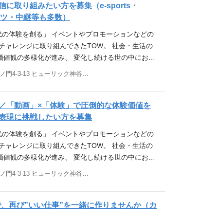
験価値をコアに、成果をデザインする」 企業と顧客がダ
に取り組みたい方を募集（e-sports・
的価値・感性的価値・機能的価値を含めて顧客心理
/SNS、SP（ノベルティ・印刷）、キャンペーンなど
 オフラインとオンラインをシームレスに行き来する
テンツ・中継等も多数）
します。 具体的な仕事内容 ・クライアント・広告代
プロデュース スケジュール・予算・品質を管理し、
ある情緒や感性に訴えかける「体験価値」は、 デジ
ョン案件を企画受注し、企画提案を行います。 ・ク
時代の体験を創る」 イベントやプロモーションなどの
 チームメンバーをリードし、プロジェクトの成功に
時代においても 成果の最大化に向けて有効に作用す
把握し、課題に対してマーケティング視点や、デー
チャレンジに取り組んできたTOW。 社会・生活の
 ゆくゆくはメンバー育成や組織運営など、マネジメ
おります。 その体験価値をコアとしたプランニング
ら、広い視野で企画提案を行っていただきます。 ・
価値観の多様化が進み、 変化し続ける世の中におい
件事例こちらより確認いただけます、様々な案件に携
して、 「魅力的なコンテンツを創る力」と「プラッ
（行政・文化/スポーツイベント、インナーイベン
にしていくこと。 時代や世の中の変化に応じて、柔
です。 やりがい 商品やクライアントの認知度・ロイ
東京都港区虎ノ門4-3-13 ヒューリック神谷町ビル3階
る力」を発揮することで、 新規顧客の獲得、既存顧
イベント、SPイベント）だけでなく、デジタルマーケ
ちに変えていくこと。 TOWは、普遍的な強みである
はクライアントの売上拡大へとつなげていただくこ
献し、 クライアントの成果の最大化を追求します。
WEBやSNS、SP（ノベルティグッズ・印刷）、キ
ながら、 若い力と柔軟な発想力で、新たな可能性を
 案件の多くは、世間の認知度が高いものが多く、ご
的価値・感性的価値・機能的価値を含めて顧客心理
施策に取り組んでいます。 求めるスキル・経験 ・広
 全ては、人々に感動や共感、ワクワクを届けるため
が世の中にアウトプットされ、多くの方に認知され
／「動画」×「体験」で圧倒的な体験価値を
します。 具体的な仕事内容 プロモーション、イベン
務全般に対する知見を持つ。 ・コピーライティン
験価値をコアに、成果をデザインする」 企業と顧客がダ
いです。 学び合う環境 階層別の研修、マネジメント
表現に挑戦したい方を募集
作用するものにするに必要不可欠な、ライブ演出、
シュ出しに興味があり、企画コンペ対応、企画書作
 オフラインとオンラインをシームレスに行き来する
ているのはもちろん、活発にコミュニケーションが
展示、デジタル体験装置開発、映像、その他多岐に
時代の体験を創る」 イベントやプロモーションなどの
先企業に対し、オリエンテーションの有無にかかわら
ある情緒や感性に訴えかける「体験価値」は、 デジ
に社内連絡ツールでの質問・相談や、勉強会があり
の提案～進行制作の管理・予算管理を行っていただ
チャレンジに取り組んできたTOW。 社会・生活の
び課題に即した広告・プロモーションを提案でき
時代においても 成果の最大化に向けて有効に作用す
体験デザイン大賞」と銘打って、実施案件から優れ
・経験 ●以下のいずれかの領域で、プロジェクトマ
価値観の多様化が進み、 変化し続ける世の中におい
やクライアントの認知度・ロイヤリティ向上、ひいては
おります。 その体験価値をコアとしたプランニング
、議論が行われるなど、社内で学び合う文化もあり
実務経験がある方 ・プロジェクションマッピング ・
にしていくこと。 時代や世の中の変化に応じて、柔
大へとつなげていただくことがミッションです。 案
東京都港区虎ノ門4-3-13 ヒューリック神谷町ビル3階
して、 「魅力的なコンテンツを創る力」と「プラッ
ード市場上場、財務基盤の安定性 企業経営の安定性を
インスタレーション / 展示 ・映像制作 ・インタラ
ちに変えていくこと。 TOWは、普遍的な強みである
知度が高いものが多く、ご自身の手がけた企画内容
る力」を発揮することで、 新規顧客の獲得、既存顧
本比率は70.9%（2025年6月30日時点）安定し
発 ●広告コミュニケーション、プロモーション、マ
ながら、 若い力と柔軟な発想力で、新たな可能性を
トされ、多くの方に認知される瞬間が最大のやりが
献し、 クライアントの成果の最大化を追求します。
があるからこそ、チャレンジングな姿勢を持ち続け
なクリエイティブワークに興味がある方 ●新しいこ
 全ては、人々に感動や共感、ワクワクを届けるため
で、再び”いい仕事”を一緒に作りませんか（カ
境 階層別の研修、マネジメント向けの研修などを行っ
的価値・感性的価値・機能的価値を含めて顧客心理
ルポイント １.手掛ける案件の幅広さ 当社が手が
々な事に興味がある方 ●常にアンテナを張り、新し
験価値をコアに、成果をデザインする」 企業と顧客がダ