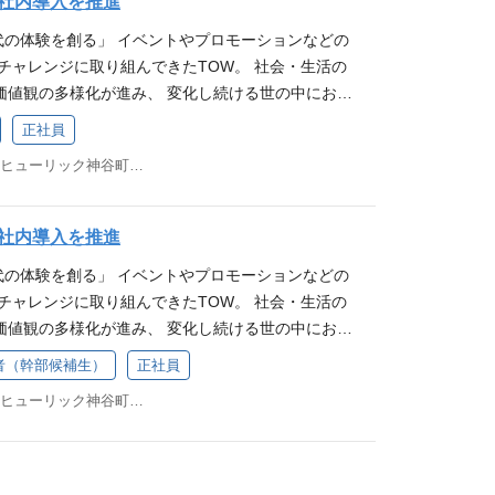
の社内導入を推進
もその時の課題もさまざまで、同じプロジェクトは
クを届けるために。 ** VISION「体験価値をコア
イアントの獲得から、クライアント課題に向き合う
グッズ・印刷）、キャンペーンなど幅広い施策に取り
ow/post_articles/366108 また、福利厚生につきまして
ベントやSNSプロモーション、プラットフォーム販
時代の体験を創る」 イベントやプロモーションなどの
る」 企業と顧客がダイレクトにつながり、 オフライ
推進していただきます！ ＜業務内容＞ 広告代理店か
イアントの事業サイドのニーズを把握し、企画段階か
https://shufukuri-mamakuri.massmedia
像制作、PRなど課題解決のための手法は無限大。何
チャレンジに取り組んできたTOW。 社会・生活の
ムレスに行き来する時代。 TOWの強みである情緒や
接事業会社からプロモーション案件を受注します。
及び納品するまで実行力を持って制作します。 まず
3c
しさと、それを超える面白さがあります。 2.社内
価値観の多様化が進み、 変化し続ける世の中におい
験価値」は、 デジタルプラットフォーム時代におい
件の開拓や営業戦略の立案、営業機会を自ら創出し
個人業績、個人受注力を高めていただくことがミッ
ルとワンチームで仕事ができる 当社では、プロデュ
にしていくこと。 時代や世の中の変化に応じて、柔
向けて有効に作用する価値であると考えております。
ライアント課題に対して提案できることも求められま
くは若手営業人材へのナレッジ還元や、チームの育
正社員
ティベーション・プロデューサー、プランナーの他
ちに変えていくこと。 クライアントの課題と生活者
したプランニングとプロデュースを駆使して、 「魅
ン戦略立案からメディアプランニング、プロモーシ
あります。 社内環境 社内には様々なプロモーション
東京都港区虎ノ門4-3-13ヒューリック神谷町ビル3階
ーやアートディレクター、データサイエンティスト
せるプランニング力、 リアルとデジタルをシームレ
る力」と「プラットフォームを活性化する力」を発
フルエンサー活用施策など、統合マーケティング視点
在籍しており、また2,500社以上の協力機関のプロ
が活躍しています。また、社外の各分野のプロフェ
てプロジェクトを成功にリードするプロデュース
顧客の獲得、既存顧客の育成・活性化に貢献し、 クラ
お任せいたします。 対応領域は、イベント（行政・
に、一気通貫型の統合プロモーション、クリエイテ
に仕事をすることも多く、プロジェクトごとに社内
わせ、より良い体験を追求し続ける「体験デザイン」
化を追求します。 ※体験価値とは、情緒的価値・感
、インナーイベント、PR発表会などのイベント、S
が可能です。 案件によりますが、戦略・企画立案の
の社内導入を推進
チームをつくり、チームで仕事に向き合っていま
にしています。 募集ポジションについて コーポレ
を含めて顧客心理に訴えかける価値を指します。 職
、デジタルマーケティング、PR、映像、WEBやSN
トまでをプロデュースする立場で、案件の責任者と
時代の体験を創る」 イベントやプロモーションなどの
良い社風で、面倒見の良い社員が多いので、各プロジ
社でのAI推進を担当していただきます。 主に現業
 仕事内容 これまでのご経験やご志向、対応可能な
グッズ・印刷）、キャンペーンなど幅広い施策に取り
立ち上げ、ローンチ・運用に至るまでを裁量を持っ
チャレンジに取り組んできたTOW。 社会・生活の
まな先輩から学びながら成長していける環境があり
／アカウントエキスパート／プランナー/映像制作担
務のうち経験・適性のある業務をお任せします。下
イアントの事業サイドのニーズを把握し、企画段階か
件事例こちらより確認いただけます、様々な案件に携
価値観の多様化が進み、 変化し続ける世の中におい
OWへ転職したメンバーのインタビューがご覧いただけ
のためのＡＩ活用の他、管理職種（経理・総務・ビジ
ジャーや各担当者が行っております。入社後には、
及び納品するまで実行力を持って制作します。 まず
です。 やりがい 商品やクライアントの認知度・ロイ
にしていくこと。 時代や世の中の変化に応じて、柔
動の参考にご一読いただけますと幸いです。 ・中途入
・人事・労務等）の業務効率化、変革など、社内の
務に取り組んでいただきますが、その後は適性を見
個人業績、個人受注力を高めていただくことがミッ
者（幹部候補生）
正社員
はクライアントの売上拡大へとつなげていただくこ
ちに変えていくこと。 クライアントの課題と生活者
tps://www.wantedly.com/companies/tow/
要なポジションです。 ＡＩの知見や技術力以上に、
ていただくことが可能です。幅広く業務に携わるこ
くは若手営業人材へのナレッジ還元や、チームの育
 クライアントと直接関わりますので、自身の企画や
東京都港区虎ノ門4-3-13ヒューリック神谷町ビル3階
せるプランニング力、 リアルとデジタルをシームレ
366108 また、福利厚生につきましても、下記よりご覧いた
こと、社員の業務のボトルネック・課題を見つける
定部署はHR室（室長以下、10名）です。20代～60
あります。 社内環境 社内には様々なプロモーション
感じることはやりがいにつながります。 案件の多く
てプロジェクトを成功にリードするプロデュース
kuri-mamakuri.massmedian.co.jp/n/n49d8063510
ークフロー改善を実現する力、それらの前提には何
メンバーが活躍しています。それぞれ担務は分かれ
在籍しており、また2,500社以上の協力機関のプロ
いものが多く、ご自身の手がけた成果物が世の中に
わせ、より良い体験を追求し続ける「体験デザイン」
込むため、積極的でポジティブなコミュニケーショ
成のチームや現業部門と連携しながら横断的に関わ
に、一気通貫型の統合プロモーション、クリエイテ
くの方に認知される瞬間が最大のやりがいです。 ク
にしています。 募集ポジションについて コーポレ
となります。 また、ＡＩ活用を推進する動きは、全
ートや課題にいち早く対応できるようにしていま