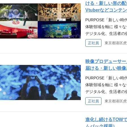
に。 VISION「体
ける・新しい形の配信
※体験価値とは、情緒
グ、PR、映像、WEB
イレクトにつながり、
Vtuberなどコン
に訴えかける価値を指
多様な施策を総合的に
時代。 TOWの強みで
理店から、プロモーシ
PURPOSE「新しい
複数の協力会社を統括
タルプラットフォーム
ライアントのニーズを
体験領域を軸に 様々な
向けて意思決定を行う
る価値であると考えて
タ分析視点も持ちなが
デジタル化、生活者の
ント業務にも挑戦 案
とプロデュースを駆使
対応領域は、イベント
ても、変わらずに大切
わっていただける環境
正社員
トフォームを活性化す
ト、PR発表会などの
軟に適応し最適なかた
ヤリティ向上、ひいて
客の育成・活性化に貢
ティング、PR、映像、
「体験価値」を軸にし
とがミッションです。
※体験価値とは、情緒
ャンペーンなど幅広い
生み出していきます。
自身の手がけた成果物
映像プロデューサー
に訴えかける価値を指
告・プロモーション業
に。 VISION「体
る瞬間が最大のやりが
届ける・新しい映像
トでの体験で、五感に
グ、アイディアフラッ
イレクトにつながり、
向けの研修などを行っ
インスタレーション、
PURPOSE「新しい
成ができる。 ・得意
時代。 TOWの強みで
取られていて、日常的
おいて、プロジェクト
体験領域を軸に 様々な
ず、課題の抽出、およ
タルプラットフォーム
ます。また、社内で「
きます。 求めるスキル
デジタル化、生活者の
る。 やりがい 商品
る価値であると考えて
た案件を取り上げ表彰
ネジメントに携わった
ても、変わらずに大切
クライアントの売上拡
正社員
とプロデュースを駆使
ます。 東証スタンダ
イマーシブシアター ・
軟に適応し最適なかた
件の多くは、世間の認
トフォームを活性化す
測る指標と言われる自己資
クティブコンテンツ開
「体験価値」を軸にし
が世の中にアウトプッ
客の育成・活性化に貢
た基盤と社会的な信用
ーケティング、先進的
生み出していきます。
進化し続けるTOW
いです。 学び合う環
※体験価値とは、情緒
られています。 アピー
とに好奇心旺盛で、様
に。 VISION「体
ムバック採用）