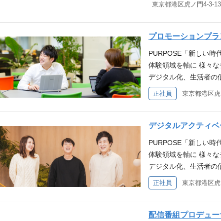
「体験価値」を軸にし
生み出していきます。
に。 VISION「体
プロモーションプラ
イレクトにつながり、
PURPOSE「新しい
時代。 TOWの強みで
体験領域を軸に 様々な
タルプラットフォーム
デジタル化、生活者の
る価値であると考えて
ても、変わらずに大切
とプロデュースを駆使
正社員
軟に適応し最適なかた
トフォームを活性化す
「体験価値」を軸にし
客の育成・活性化に貢
生み出していきます。
デジタルアクティベ
※体験価値とは、情緒
に。 VISION「体
に訴えかける価値を指
PURPOSE「新しい
イレクトにつながり、
プロモーション案件に
体験領域を軸に 様々な
時代。 TOWの強みで
行、納品までを主体的
デジタル化、生活者の
タルプラットフォーム
ジェクト全体を自ら裁
ても、変わらずに大切
正社員
る価値であると考えて
アントとのフロントラ
軟に適応し最適なかた
とプロデュースを駆使
を担うリーダーとして
「体験価値」を軸にし
トフォームを活性化す
トの課題を深く理解し
生み出していきます。
配信番組プロデュー
客の育成・活性化に貢
スポーツ、PR発表会