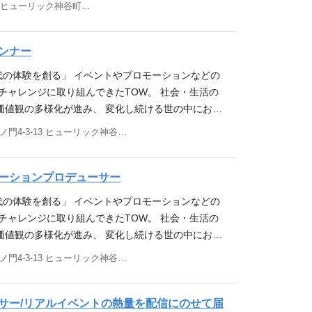
東京都港区虎ノ門4-3-13ヒューリック神谷町ビル3階
ながら、 若い力と柔軟な発想力で、新たな可能性を
 全ては、人々に感動や共感、ワクワクを届けるため
験価値をコアに、成果をデザインする」 企業と顧客がダ
ンナー
 オフラインとオンラインをシームレスに行き来する
時代の体験を創る」 イベントやプロモーションなどの
ある情緒や感性に訴えかける「体験価値」は、 デジ
チャレンジに取り組んできたTOW。 社会・生活の
時代においても 成果の最大化に向けて有効に作用す
価値観の多様化が進み、 変化し続ける世の中におい
おります。 その体験価値をコアとしたプランニング
にしていくこと。 時代や世の中の変化に応じて、柔
して、 「魅力的なコンテンツを創る力」と「プラッ
東京都港区虎ノ門4-3-13 ヒューリック神谷町ビル3階
ちに変えていくこと。 TOWは、普遍的な強みである
る力」を発揮することで、 新規顧客の獲得、既存顧
ながら、 若い力と柔軟な発想力で、新たな可能性を
献し、 クライアントの成果の最大化を追求します。
 全ては、人々に感動や共感、ワクワクを届けるため
ーションプロデューサー
的価値・感性的価値・機能的価値を含めて顧客心理
験価値をコアに、成果をデザインする」 企業と顧客がダ
します。 具体的な仕事内容 広告代理店から受注した
時代の体験を創る」 イベントやプロモーションなどの
 オフラインとオンラインをシームレスに行き来する
おいて、クライアント折衝から企画立案、制作進
チャレンジに取り組んできたTOW。 社会・生活の
ある情緒や感性に訴えかける「体験価値」は、 デジ
にリードするポジション 幅広い施策を統括し、プロ
価値観の多様化が進み、 変化し続ける世の中におい
時代においても 成果の最大化に向けて有効に作用す
量をもってコントロールしながら推進 ※クライ
にしていくこと。 時代や世の中の変化に応じて、柔
東京都港区虎ノ門4-3-13 ヒューリック神谷町ビル3階
おります。 その体験価値をコアとしたプランニング
インに立つ 将来的にはチームを率い、マネジメント
ちに変えていくこと。 TOWは、普遍的な強みである
して、 「魅力的なコンテンツを創る力」と「プラッ
のキャリア形成を目指せる環境 業務内容 クライアン
ながら、 若い力と柔軟な発想力で、新たな可能性を
る力」を発揮することで、 新規顧客の獲得、既存顧
、戦略的な企画提案を実施 イベント（行政・文化・
 全ては、人々に感動や共感、ワクワクを届けるため
サー/リアルイベントの熱量を配信にのせて届
献し、 クライアントの成果の最大化を追求します。
、インナーイベントなど）やデジタルマーケティン