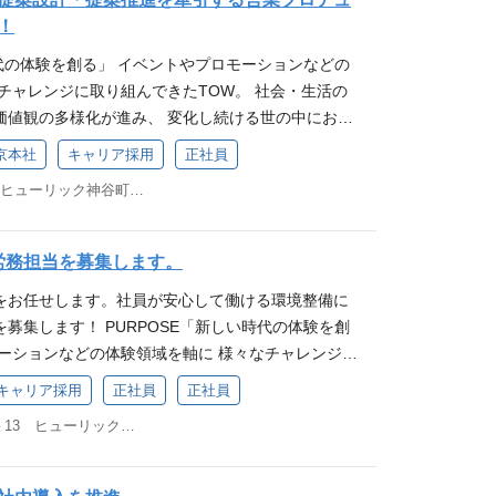
トやSNSプロモーション、プラットフォーム販促、
演出など） ・映像を中心に広告制作全般に関わりた
デジタル制作、映像制作、PRなど課題解決のための
 オフラインとオンラインをシームレスに行き来する
手掛ける案件の幅広さ 当社が手がける業界や業種は、
ri-mamakuri.massmedian.co.jp/n/n49d80635103c
資格 自己都合で退職された方 1年以上の正社員勤務
！
作、PRなど課題解決のための手法は無限大。何が最
挑戦し、スキルアップを目指す方。常にアンテナを張
適なのか考え抜く難しさと、それを超える面白さが
ある情緒や感性に訴えかける「体験価値」は、 デジ
食品、消費財など多岐にわたります。同時に、手法
待遇面は退職後の経験や能力、組織の状況等に応じて
と、それを超える面白さがあります。 2.社内外の
し、それを仕事に活かしていける創造力や発想力の
時代の体験を創る」 イベントやプロモーションなどの
のプロフェッショナルとワンチームで仕事ができる 当
時代においても 成果の最大化に向けて有効に作用す
・PR・映像と案件によってさまざまです。 当社の仕
選考を受けていただくため、採用をお約束するもので
ワンチームで仕事ができる 当社では、プロデューサ
に対して、好奇心をもって、デザインワークに取り組
チャレンジに取り組んできたTOW。 社会・生活の
ー、デジタルアクティベーション・プロデューサ
おります。 その体験価値をコアとしたプランニング
題を解決することです。だからこそ、手法にとらわ
ベーション・プロデューサー、プランナーの他に、
り上げるので、協力会社と円滑にコミュニケーション
価値観の多様化が進み、 変化し続ける世の中におい
、映像プロデューサーやアートディレクター、デー
して、 「魅力的なコンテンツを創る力」と「プラッ
ています。クライアントもその時の課題もさまざま
アートディレクター、データサイエンティストなど
ティをあげながら取りまとめることができる方 やり
にしていくこと。 時代や世の中の変化に応じて、柔
ど幅広い職種の社員が活躍しています。また、社外
る力」を発揮することで、 新規顧客の獲得、既存顧
は一つもありません。イベントやSNSプロモーショ
京本社
キャリア採用
正社員
躍しています。また、社外の各分野のプロフェッシ
ントの認知度・ロイヤリティ向上、ひいてはクライア
ちに変えていくこと。 TOWは、普遍的な強みである
ショナルの方と一緒に仕事をすることも多く、プロ
献し、 クライアントの成果の最大化を追求します。
販促、デジタル制作、映像制作、PRなど課題解決の
事をすることも多く、プロジェクトごとに社内外の
なげていただくことがミッションです。 案件の多く
東京都港区虎ノ門4-3-13ヒューリック神谷町ビル3階
ながら、 若い力と柔軟な発想力で、新たな可能性を
のメンバーと最適なチームをつくり、チームで仕事
的価値・感性的価値・機能的価値を含めて顧客心理
何が最適なのか考え抜く難しさと、それを超える面
ムをつくり、チームで仕事に向き合っています。 明
いものが多く、ご自身の手がけたものが世の中にア
 全ては、人々に感動や共感、ワクワクを届けるため
 明るく風通しの良い社風で、面倒見の良い社員が多
します。 具体的な仕事内容 新規営業拡大プロデュー
社内外のプロフェッショナルとワンチームで仕事がで
で、面倒見の良い社員が多いので、各プロジェクト
の方に認知される瞬間が最大のやりがいです。 学び
験価値をコアに、成果をデザインする」 企業と顧客がダ
トを通してさまざまな先輩から学びながら成長して
イアントの獲得から、クライアント課題に向き合う
デューサー、デジタルアクティベーション・プロデュ
労務担当を募集します。
輩から学びながら成長していける環境があります。
修、マネジメント向けの研修などを行っているのはも
 オフラインとオンラインをシームレスに行き来する
。 下記にて、TOWへ転職したメンバーのインタビュ
推進していただきます！ ＜業務内容＞ 広告代理店か
他に、映像プロデューサーやアートディレクター、
職したメンバーのインタビューがご覧いただけます。
ニケーションが取られていて、日常的に社内連絡ツ
をお任せします。社員が安心して働ける環境整備に
ある情緒や感性に訴えかける「体験価値」は、 デジ
。 ぜひ、転職活動の参考にご一読いただけますと幸
接事業会社からプロモーション案件を受注します。
トなど幅広い職種の社員が活躍しています。また、
にご一読いただけますと幸いです。 ・中途入社者イ
、勉強会があります。 また、社内で「体験デザイン
募集します！ PURPOSE「新しい時代の体験を創
時代においても 成果の最大化に向けて有効に作用す
ビュー・転職体験談 https://www.wantedly.co
件の開拓や営業戦略の立案、営業機会を自ら創出し
ェッショナルの方と一緒に仕事をすることも多く、
//www.wantedly.com/companies/tow/post_ar
施案件から優れた案件を取り上げ表彰、議論が行わ
モーションなどの体験領域を軸に 様々なチャレンジに
おります。 その体験価値をコアとしたプランニング
post_articles/366108 ・現在活躍中のプランナーのご紹
ライアント課題に対して提案できることも求められま
内外のメンバーと最適なチームをつくり、チームで
 また、福利厚生につきましても、下記よりご覧いただけま
う文化もあります。 アピールポイント 1 .手掛け
。 社会・生活のデジタル化、生活者の価値観の多様化
して、 「魅力的なコンテンツを創る力」と「プラッ
jp/recruit/2025/member_1/ また、福利厚生につきまして
ン戦略立案からメディアプランニング、プロモーシ
す。 明るく風通しの良い社風で、面倒見の良い社員
キャリア採用
正社員
正社員
-mamakuri.massmedian.co.jp/n/n49d80635103c
が手がける業界や業種は、自動車や通信、飲料、食
る世の中においても、変わらずに大切にしていくこ
る力」を発揮することで、 新規顧客の獲得、既存顧
https://shufukuri-mamakuri.massmedia
フルエンサー活用施策など、統合マーケティング視点
ェクトを通してさまざまな先輩から学びながら成長
東京都港区虎ノ門4－3－13 ヒューリック神谷町ビル３階
わたります。同時に、手法もイベント・デジタル・P
変化に応じて、柔軟に適応し最適なかたちに変えてい
献し、 クライアントの成果の最大化を追求します。
3c
お任せいたします。 対応領域は、イベント（行政・
ます。 下記にて、TOWへ転職したメンバーのインタ
てさまざまです。 当社の仕事はクライアントの課題
遍的な強みである「体験価値」を軸にしながら、 若
的価値・感性的価値・機能的価値を含めて顧客心理
、インナーイベント、PR発表会などのイベント、S
ます。 ぜひ、転職活動の参考にご一読いただけます
だからこそ、手法にとらわれない提案が求められて
、新たな可能性を生み出していきます。 全ては、
します。 具体的な仕事内容 新規営業拡大プロデュー
、デジタルマーケティング、PR、映像、WEBやSN
ンタビュー・転職体験談 https://www.wantedl