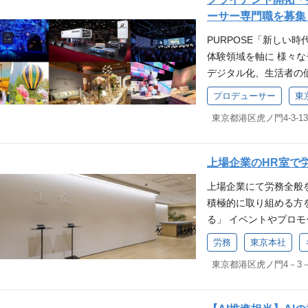
もありません。イベン
い知識（撮影、編集、
ラットフォーム販促、
イレクトにつながり、
ピールポイント 1 .
けます！ https://shufuku
ームビルディング 応募
ーサー専門職を募集
デジタル制作、映像制
い方 ・新しいことに
手法は無限大。何が最
時代。 TOWの強みで
自動車や通信、飲料、
のご経験がある方 ※
適なのか考え抜く難しさ
り、新しいものを発見
PURPOSE「新しい
あります。 3.社内外
タルプラットフォーム
もイベント・デジタル
判断いたします。 ※
プロフェッショナルと
ある方 ・幅広い商材
体験領域を軸に 様々な
社では、プロデューサ
る価値であると考えて
事はクライアントの課
はありません。
ー、デジタルアクティ
める方 ・チームで作
デジタル化、生活者の
ー、プランナーの他に
とプロデュースを駆使
れない提案が求められ
映像プロデューサーや
をとり、案件のクオリ
ても、変わらずに大切
タサイエンティストな
トフォームを活性化す
で、同じプロジェクト
プロデューサー
東
幅広い職種の社員が活
がい 商品やクライア
軟に適応し最適なかた
の各分野のプロフェッ
客の育成・活性化に貢
ン、プラットフォーム
ョナルの方と一緒に仕
ントの売上拡大へとつ
「体験価値」を軸にし
ジェクトごとに社内外
※体験価値とは、情緒
ための手法は無限大。
メンバーと最適なチー
は、世間の認知度が高
生み出していきます。
に向き合っています。
に訴えかける価値を指
白さがあります。 2.
るく風通しの良い社風
ウトプットされ、多く
に。 VISION「体
いので、各プロジェク
サーとして、新規クラ
きる 当社では、プロ
上場企業のHR室で
を通してさまざまな先
合う環境 階層別の研
イレクトにつながり、
いける環境があります
提案型プロデュースを
ーサー、プランナーの
下記にて、TOWへ転
ちろん、活発にコミュ
上場企業にて労務全般
時代。 TOWの強みで
ーがご覧いただけます
らの受託ではなく、直
データサイエンティス
ぜひ、転職活動の参考
ールでの質問・相談や
積極的に取り組める方を
タルプラットフォーム
いです。 ・中途入社者インタ
新規クライアント・案
社外の各分野のプロフ
ンタビュー・転職体験談 https:
大賞」と銘打って、実
る」 イベントやプロ
る価値であると考えて
m/companies/tow/
ていただきます。 ク
プロジェクトごとに社
ticles/366108
れるなど、社内で学び合
取り組んできたTOW
とプロデュースを駆使
介 https://tow.co.
す。コミュニケーショ
仕事に向き合っていま
労務
東京本社
す！ https://shufukuri
る案件の幅広さ 当社
が進み、 変化し続け
トフォームを活性化す
も、下記よりご覧いただけます！ 
ョン企画、SNS/イン
が多いので、各プロジ
品、消費財など多岐に
と。 時代や世の中の
客の育成・活性化に貢
n.co.jp/n/n49d8063510
での提案・営業推進を
していける環境があり
R・映像と案件によっ
くこと。 TOWは、普
※体験価値とは、情緒
文化/スポーツイベント
ビューがご覧いただけ
を解決することです。
い力と柔軟な発想力で
に訴えかける価値を指
Pイベント）だけでなく
と幸いです。 ・中途入社者イ