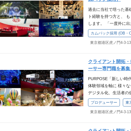
ているのはもちろん、
に訴えかける価値を指
ける業界や業種は、自
いものを発見し、それ
イレクトにつながり、
に社内連絡ツールでの
ける、配信番組・配信
ます。同時に、手法も
過去に当社で培った基
幅広い商材に対して、
時代。 TOWの強みで
「体験デザイン大賞」
せします。 具体的に
ざまです。 当社の仕
ト経験を持つ方と、 
チームで作り上げるの
タルプラットフォーム
彰、議論が行われるな
力会社及び社内メンバ
こそ、手法にとらわれ
します。 「一度外に
案件のクオリティをあ
る価値であると考えて
ード市場上場、財務基
スキル・経験 ●配信
時の課題もさまざまで
ョンは、 単なる「場
やクライアントの認知
カムバック採用 (OB・
とプロデュースを駆使
自己資本比率は70.9%
の経験をお持ちの方 
やSNSプロモーショ
を、体験として設計す
上拡大へとつなげてい
トフォームを活性化す
用があるからこそ、チ
方 ●常にアンテナを
作、PRなど課題解決
しました。 デジタル、
の認知度が高いものが
客の育成・活性化に貢
ールポイント 1.若手
ける創造力や発想力の
さと、それを超える面
外で得た知見を持ち帰
トされ、多くの方に認
※体験価値とは、情緒
うちからプロジェクト
ザインワークに取り組
ワンチームで仕事がで
と私たちは考えていま
階層別の研修、マネジ
クライアント開拓・
に訴えかける価値を指
ルチャーがあります。
にコミュニケーション
ベーション・プロデュ
ランナー／エキスパー
活発にコミュニケーシ
ーサー専門職を募集
おけるTVCM、Web
が、一緒にプロジェク
ることができる方 や
アートディレクター、
募集背景 当社は、体
質問・相談や、勉強会
クト全体の進行管理 
上司がいるので、心配
PURPOSE「新しい
上、ひいてはクライア
躍しています。また、
ル・映像・PRなど領
銘打って、実施案件か
グ、企画提案 ・予算
プロジェクトに入り、
体験領域を軸に 様々な
ョンです。 案件の多
事をすることも多く、
事業の拡張・プロジェ
ど、社内で学び合う文化
アサイン・コントロー
いです。 2.手掛ける
デジタル化、生活者の
けたものが世の中にア
ムをつくり、チームで
加え、 社外で得た専
の幅広さ 当社が手が
ど最新の映像トレンド
や通信、飲料、食品、
ても、変わらずに大切
のやりがいです。 学
たメンバーのインタビ
ご一緒したいと考え、
プロデューサー
東
費財など多岐にわたり
作推進にも積極的に参
ント・デジタル・PR
軟に適応し最適なかた
どを行っているのはも
ご一読いただけますと
向に応じて、以下の業
像と案件によってさま
ル・経験 ・新しいチ
ライアントの課題を解
「体験価値」を軸にし
て、日常的に社内連絡
https://www.wantedly
画・制作進行 ブラン
することです。だから
る意思がある方 ・広
提案が求められていま
生み出していきます。
た、社内で「体験デザ
らの転職、キャリアチェンジ htt
ライアント課題の整理
す。クライアントもそ
目安） ・営業経験や
じプロジェクトは一つ
に。 VISION「体
取り上げ表彰、議論が
st_articles/1
の協業・ディレクショ
クライアント開拓・