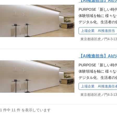
【AI推進担当】AI
います。クライアント
人々に感動や共感、ワクワ
サーとして、新規クラ
S、SP（ノベルティ
y.com/companies/t
一つもありません。イ
PURPOSE「新しい
に、成果をデザインす
提案型プロデュースを
組んでいます。 クラ
も、下記よりご覧いただけます！ 
促、デジタル制作、映
体験領域を軸に 様々な
ンとオンラインをシー
らの受託ではなく、直
ら提案し、制作、実施
n.co.jp/n/n49d8063510
が最適なのか考え抜く難
デジタル化、生活者の
感性に訴えかける「体
新規クライアント・案
はプレイヤーとしての
外のプロフェッショナ
ても、変わらずに大切
ても 成果の最大化に
ていただきます。 ク
ションですが、ゆくゆ
上場企業 AI推進担当
ーサー、デジタルアク
軟に適応し最適なかた
その体験価値をコアと
す。コミュニケーショ
成をお任せすることも
に、映像プロデューサ
のニーズを照らし合わ
力的なコンテンツを創
ョン企画、SNS/イン
領域のスペシャリストが
など幅広い職種の社員
スに統合する力、そし
揮することで、 新規
での提案・営業推進を
フェッショナルととも
ッショナルの方と一緒
力。この3つを掛け合
イアントの成果の最大
文化/スポーツイベント
ィブを完結させること
【AI推進担当】AI
外のメンバーと最適な
という考え方を、 大事
性的価値・機能的価値
Pイベント）だけでなく
みならず、アウトプッ
PURPOSE「新しい
す。 明るく風通しの
ート室にて、グループ全
種 労務担当（経験者）
S、SP（ノベルティ
して、ゼロベースから
体験領域を軸に 様々な
ェクトを通してさまざ
職種（プロデューサー
分野を考慮し、下記業
組んでいます。 クラ
てお任せします。 案
デジタル化、生活者の
ます。 下記にて、T
当 等）の 事業推進
記の業務は現在マネー
ら提案し、制作、実施
わっていただける環境
ても、変わらずに大切
ます。 ぜひ、転職活
ネスコンプライアンス
現担当者と一緒に各業
はプレイヤーとしての
上場企業 AI推進責任
ヤリティ向上、ひいて
軟に適応し最適なかた
社者インタビュー・転職体験談 ht
業務改革を推進する重
ながら業務の幅を広げ
ションですが、ゆくゆ
とがミッションです。
のニーズを照らし合わ
post_articles/
会社の事業を理解する
とができます。 配属予
成をお任せすることも
製作物の反応を、直に
スに統合する力、そし
だけます！ https://shufu
こと、実効性のあるワ
代まで幅広い年齢層の
領域のスペシャリストが
は、世間の認知度が高
力。この3つを掛け合
3c
よりも社員に深く入り
11 件中 11 件 を表示しています
ていますが、採用・育
フェッショナルととも
アウトプットされ、多
という考え方を、 大事
ンを取れることが必要
ることで、社員のアラ