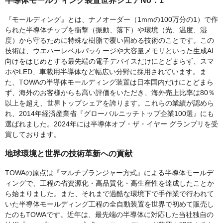
半導体モールディング装置世界シェアNo．1
『モールディング』とは、ナノオーダー（1mmの100万分の1）で作
られた半導体チップを衝撃（振動、落下）や環境（光、温度、湿
度）から守るために特殊な樹脂で覆い固める技術のことです。この
技術は、ウエハーレベルパッケージや大容量メモリといった生成AI
向けをはじめとする最先端の電子デバイスだけにとどまらず、スマ
ホやLED、車載用半導体など幅広い分野に採用されています。ま
た、TOWAの半導体モールディング装置は日本国内だけにとどまら
ず、海外のお客様からも高い評価をいただき、海外売上比率は80％
以上を超え、世界トップシェアを誇ります。これらの業績が認めら
れ、2014年経済産業省『グローバルニッチトップ企業100選』にも
選ばれました。2024年には半導体オブ・ザ・イヤー グランプリを受
賞しております。
地球環境と世界の技術革新への貢献
TOWAの原点は『マルチプランジャー方式』による半導体モールデ
ィングで、工程の省資源化・高品質化・高生産性を達成したことか
ら始まりました。また、それまで過酷な環境下で手作業で行われて
いた半導体モールディング工程の全自動装置を世界で初めて販売し
たのもTOWAです。近年は、最先端の半導体に対応した当社独自の