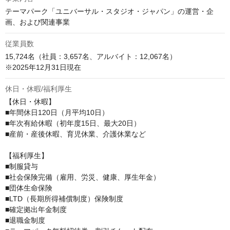
テーマパーク「ユニバーサル・スタジオ・ジャパン」の運営・企
画、および関連事業
従業員数
15,724名（社員：3,657名、アルバイト：12,067名）

※2025年12月31日現在
休日・休暇/福利厚生
【休日・休暇】

■年間休日120日（月平均10日）

■年次有給休暇（初年度15日、最大20日）

■産前・産後休暇、育児休業、介護休業など

【福利厚生】

■制服貸与

■社会保険完備（雇用、労災、健康、厚生年金）

■団体生命保険

■LTD（長期所得補償制度）保険制度

■確定拠出年金制度

■退職金制度
