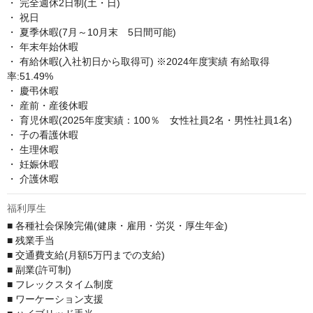
・ 完全週休2日制(土・日)

・ 祝日

・ 夏季休暇(7月～10月末　5日間可能)

・ 年末年始休暇

・ 有給休暇(入社初日から取得可) ※2024年度実績 有給取得
率:51.49%

・ 慶弔休暇

・ 産前・産後休暇

・ 育児休暇(2025年度実績：100％　女性社員2名・男性社員1名)

・ 子の看護休暇 

・ 生理休暇

・ 妊娠休暇

・ 介護休暇
福利厚生
■ 各種社会保険完備(健康・雇用・労災・厚生年金)

■ 残業手当

■ 交通費支給(月額5万円までの支給)

■ 副業(許可制)

■ フレックスタイム制度

■ ワーケーション支援
