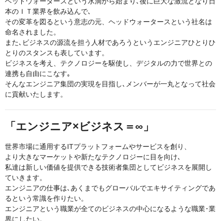
ヘッドウォータースという水滴から始まり､後に巨大な激流となり日
本のＩＴ業界を飲み込んで､
その変革を図るという意志の元、ヘッドウォータースという社名は
命名されました。
また､ビジネスの源流を担う人材であろうというエンジニアひとりひ
とりのスタンスも表しています。
ビジネスを考え、テクノロジーを駆使し、デジタルの力で世界との
連携も自由にこなす｡
そんなエンジニア集団の実現を目指し､メンバーが一丸となって社会
に貢献いたします。
「エンジニア×ビジネス＝∞」
世界市場に通用するITプラットフォームやサービスを創り、
より大きなマーケットや新たなテクノロジーに目を向け､
私達は新しい価値を提供できる技術者集団としてビジネスを展開し
ていきます。
エンジニアの仕事は､あくまでもグローバルでエキサイティングであ
るという常識を作りたい。
エンジニアという職業が全てのビジネスの中心になるような職業･業
界にしたい。