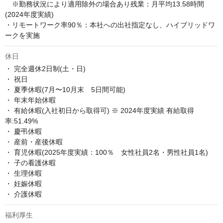
　※勤務状況により適用除外の場合あり残業：月平均13.58時間 
(2024年度実績)

・リモートワーク率90％：本社への出社指定なし、ハイブリッドワ
ークを実施
休日
・ 完全週休2日制(土・日)

・ 祝日

・ 夏季休暇(7月〜10月末　5日間可能)

・ 年末年始休暇

・ 有給休暇(入社初日から取得可) ※ 2024年度実績 有給取得
率:51.49%

・ 慶弔休暇

・ 産前・産後休暇

・ 育児休暇(2025年度実績：100％　女性社員2名・男性社員1名)

・ 子の看護休暇 

・ 生理休暇

・ 妊娠休暇

・ 介護休暇
福利厚生