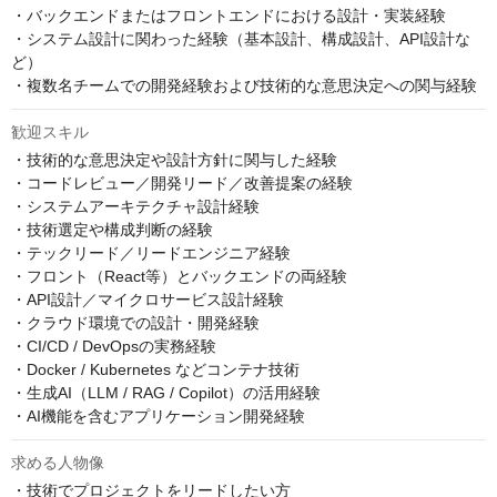
・バックエンドまたはフロントエンドにおける設計・実装経験

・システム設計に関わった経験（基本設計、構成設計、API設計な
ど）

・複数名チームでの開発経験および技術的な意思決定への関与経験
歓迎スキル
・技術的な意思決定や設計方針に関与した経験

・コードレビュー／開発リード／改善提案の経験

・システムアーキテクチャ設計経験

・技術選定や構成判断の経験

・テックリード／リードエンジニア経験

・フロント（React等）とバックエンドの両経験

・API設計／マイクロサービス設計経験

・クラウド環境での設計・開発経験

・CI/CD / DevOpsの実務経験

・Docker / Kubernetes などコンテナ技術

・生成AI（LLM / RAG / Copilot）の活用経験

・AI機能を含むアプリケーション開発経験
求める人物像
・技術でプロジェクトをリードしたい方
