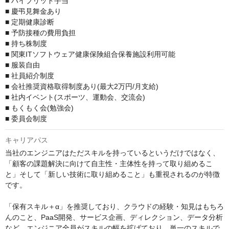
■ ハイブリッド手当

■ 慶弔見舞金あり

■ 定期健康診断

■ 予防接種の費用負担

■ 持ち株制度

■ 関東ITソフトウェア健康保険組合保養施設利用可能

■ 服装自由

■ 社員紹介制度

■ 会社推奨資格取得制度あり(最大2万円/月支給)

■ 社内イベント(スポーツ、運動会、交流会)

■ もくもく会(勉強会)

■ 委員会制度
キャリアパス
当社のエンジニアはただスキルを持っているというだけではなく、 
「顧客の課題解決に向けて自主性・主体性を持って取り組めるこ
と」そして「新しい技術に取り組めること」も重視されるのが特徴
です。

「保有スキル＋α」を推奨しており、クラウドの経験・知見はもちろ
んのこと、PaaS開発、サービス企画、ディレクション、データ分析
など、エンジニア全員がスキルの幅を拡げており、単一のスキルで