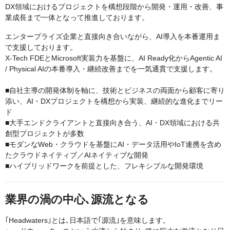
DX領域におけるプロジェクトを構想段階から開発・運用・改善、事
業成長まで一体となって推進しております。
エンタープライズ企業と直接向き合いながら、AI導入を本番運用ま
で支援しております。
X-Tech FDEとMicrosoft実装力を基盤に、AI Ready化からAgentic AI
/ Physical AIの本番導入・継続改善までを一気通貫で支援します。
■自社主導の開発体制を軸に、技術とビジネスの両面から顧客に寄り
添い、AI・DXプロジェクトを構想から実装、継続的な進化までリー
ド
■大手エンドクライアントと直接向き合う、AI・DX領域における共
創型プロジェクトが多数
■モダンなWeb・クラウドを基盤にAI・データ活用やIoT連携を含め
たクラウドネイティブ／AIネイティブな開発
■ハイブリッドワークを前提とした、フレキシブルな開発環境
業界の渦の中心､源流となる
｢Headwaters｣とは､日本語で｢源流｣を意味します。