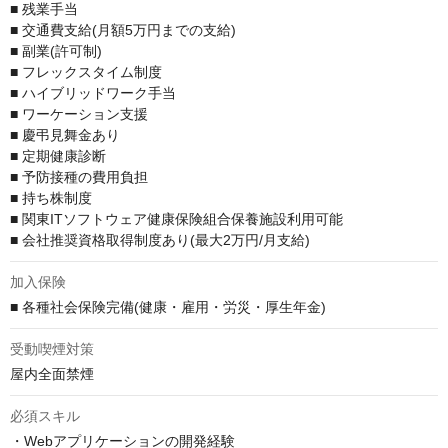
■ 残業手当

■ 交通費支給(月額5万円までの支給)

■ 副業(許可制)

■ フレックスタイム制度

■ ハイブリッドワーク手当

■ ワーケーション支援

■ 慶弔見舞金あり

■ 定期健康診断

■ 予防接種の費用負担

■ 持ち株制度

■ 関東ITソフトウェア健康保険組合保養施設利用可能

■ 会社推奨資格取得制度あり(最大2万円/月支給)
加入保険
■ 各種社会保険完備(健康・雇用・労災・厚生年金)
受動喫煙対策
屋内全面禁煙
必須スキル
・Webアプリケーションの開発経験
