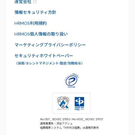
運営会社
資料請求
給与明細
セキュリティ
情報セキュリティ方針
社内版ビズリーチ
日報管理
HRMOS利用規約
サポート
HRMOS個人情報の取り扱い
よくあるご質問
ワークフロー
マーケティングプライバシーポリシー
お問い合わせ
セキュリティホワイトペーパー
年末調整
（採用/タレントマネジメント/勤怠/労務給与）
No.I507 _ ISO/IEC 27001 / No.U032 _ ISO/IEC 27017
適用事業所：渋谷アクシュ
経費精算システム「HRMOS経費」は適用対象外