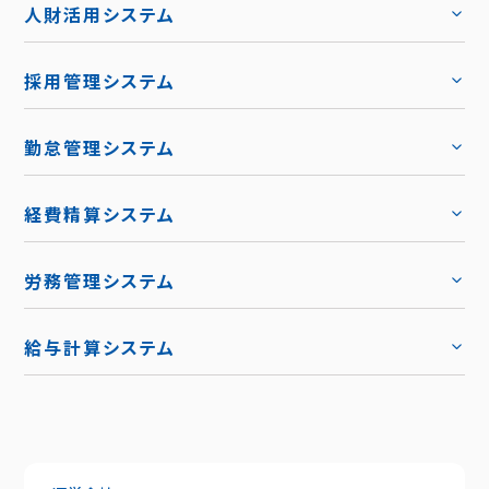
人財活用システム
トップ
採用管理システム
トップ
勤怠管理システム
トップ
機能
トップ
経費精算システム
料金
トップ
労務管理システム
キャリア採用
トップ
導入事例
給与計算システム
お役立ち資料
ハーモス給与
トップ
トップ
お知らせ
機能
サービス資料でわかること
特長