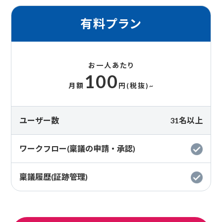
有料プラン
お一人あたり
100
月額
円(税抜)~
ユーザー数
31名以上
ワークフロー(稟議の申請・承認)
稟議履歴(証跡管理)