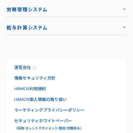
トップ
労務管理システム
キャリア採用
トップ
導入事例
給与計算システム
お役立ち資料
ハーモス給与
トップ
トップ
お知らせ
機能
サービス資料でわかること
特長
運営会社
資料請求
給与明細
セキュリティ
情報セキュリティ方針
社内版ビズリーチ
日報管理
HRMOS利用規約
サポート
HRMOS個人情報の取り扱い
よくあるご質問
ワークフロー
マーケティングプライバシーポリシー
お問い合わせ
セキュリティホワイトペーパー
年末調整
（採用/タレントマネジメント/勤怠/労務給与）