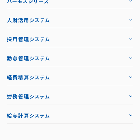
ハーモスシリーズ
人財活用システム
トップ
採用管理システム
トップ
勤怠管理システム
トップ
機能
トップ
経費精算システム
料金
トップ
労務管理システム
キャリア採用
トップ
導入事例
給与計算システム
お役立ち資料
ハーモス給与
トップ
トップ
お知らせ