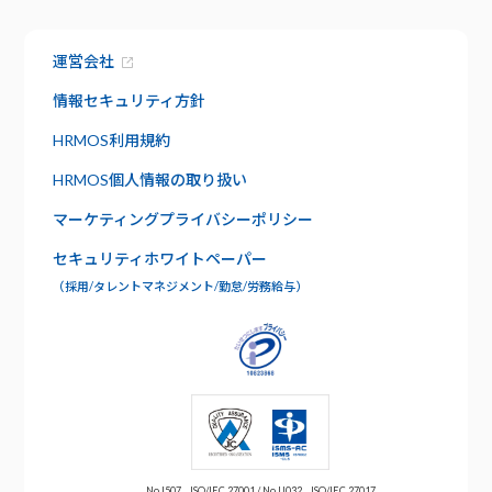
機能
サービス資料でわかること
特長
運営会社
資料請求
給与明細
セキュリティ
情報セキュリティ方針
社内版ビズリーチ
日報管理
HRMOS利用規約
サポート
HRMOS個人情報の取り扱い
よくあるご質問
ワークフロー
マーケティングプライバシーポリシー
お問い合わせ
セキュリティホワイトペーパー
年末調整
（採用/タレントマネジメント/勤怠/労務給与）
No.I507 _ ISO/IEC 27001 / No.U032 _ ISO/IEC 27017