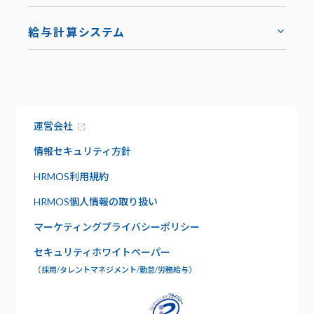
トップ
導入事例
給与計算システム
お役立ち資料
ハーモス給与
トップ
トップ
お知らせ
機能
サービス資料でわかること
特長
運営会社
資料請求
給与明細
セキュリティ
情報セキュリティ方針
社内版ビズリーチ
日報管理
HRMOS利用規約
サポート
HRMOS個人情報の取り扱い
よくあるご質問
ワークフロー
マーケティングプライバシーポリシー
お問い合わせ
セキュリティホワイトペーパー
年末調整
（採用/タレントマネジメント/勤怠/労務給与）