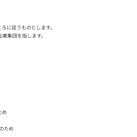
ころに従うものとします。
る企業集団を指します。
ため
動のため