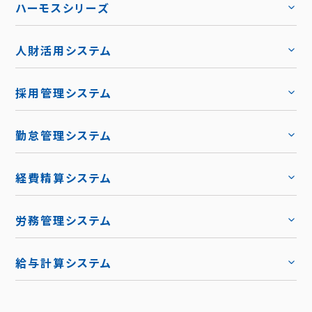
ハーモスシリーズ
人財活用システム
トップ
採用管理システム
トップ
勤怠管理システム
トップ
機能
トップ
経費精算システム
料金
トップ
労務管理システム
キャリア採用
トップ
導入事例
給与計算システム
お役立ち資料
ハーモス給与
トップ
トップ