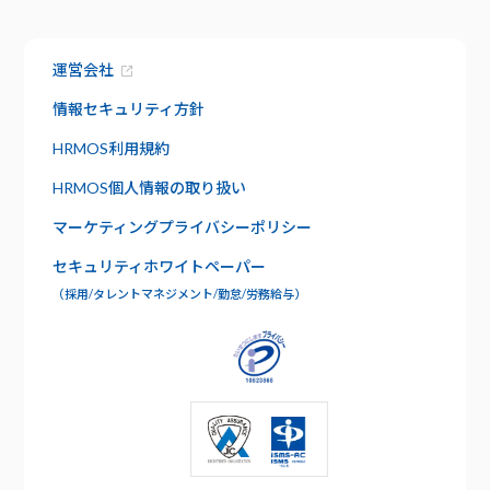
お知らせ
機能
サービス資料でわかること
特長
運営会社
資料請求
給与明細
セキュリティ
情報セキュリティ方針
社内版ビズリーチ
日報管理
HRMOS利用規約
サポート
HRMOS個人情報の取り扱い
よくあるご質問
ワークフロー
マーケティングプライバシーポリシー
お問い合わせ
セキュリティホワイトペーパー
年末調整
（採用/タレントマネジメント/勤怠/労務給与）