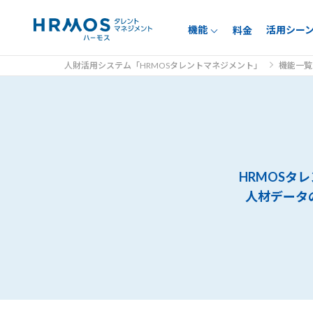
機能
活用シー
料金
人財活用システム「HRMOSタレントマネジメント」
機能一覧
HRMOSタ
人材データ