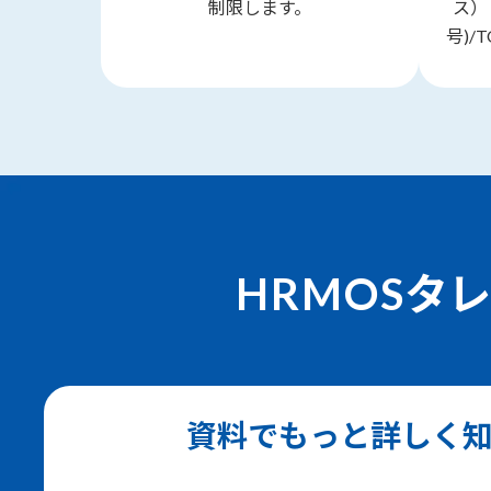
制限します。
ス）
号)/
HRMOS
タ
資料でもっと詳しく