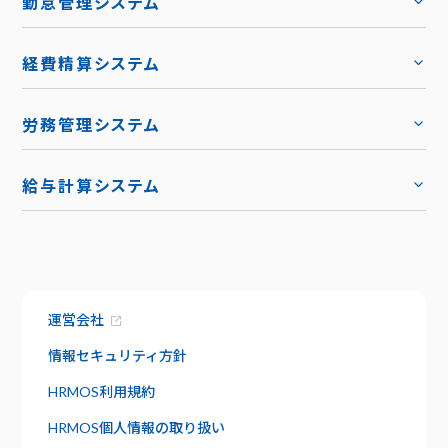
勤怠管理システム
トップ
機能
トップ
経費精算システム
料金
トップ
労務管理システム
キャリア採用
トップ
導入事例
給与計算システム
お役立ち資料
ハーモス給与
トップ
トップ
お知らせ
機能
サービス資料でわかること
特長
運営会社
資料請求
給与明細
セキュリティ
情報セキュリティ方針
社内版ビズリーチ
日報管理
HRMOS利用規約
サポート
HRMOS個人情報の取り扱い
よくあるご質問
ワークフロー