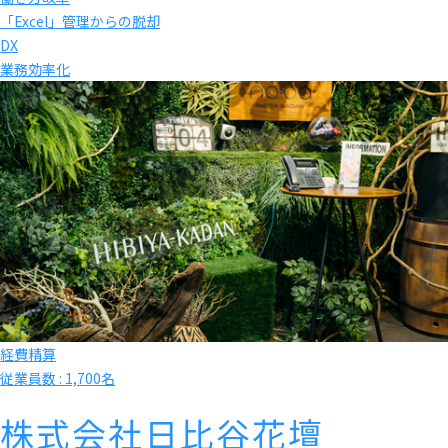
「Excel」管理からの脱却
DX
業務効率化
経費精算
従業員数 : 1,700名
株式会社日比谷花壇