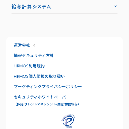
トップ
導入事例
給与計算システム
お役立ち資料
ハーモス給与
トップ
トップ
お知らせ
機能
サービス資料でわかること
特長
運営会社
資料請求
給与明細
セキュリティ
情報セキュリティ方針
社内版ビズリーチ
日報管理
HRMOS利用規約
サポート
HRMOS個人情報の取り扱い
よくあるご質問
ワークフロー
マーケティングプライバシーポリシー
お問い合わせ
セキュリティホワイトペーパー
年末調整
（採用/タレントマネジメント/勤怠/労務給与）