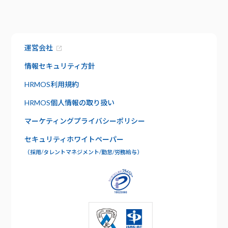
ハーモス給与
トップ
トップ
お知らせ
機能
サービス資料でわかること
特長
運営会社
資料請求
給与明細
セキュリティ
情報セキュリティ方針
社内版ビズリーチ
日報管理
HRMOS利用規約
サポート
HRMOS個人情報の取り扱い
よくあるご質問
ワークフロー
マーケティングプライバシーポリシー
お問い合わせ
セキュリティホワイトペーパー
年末調整
（採用/タレントマネジメント/勤怠/労務給与）